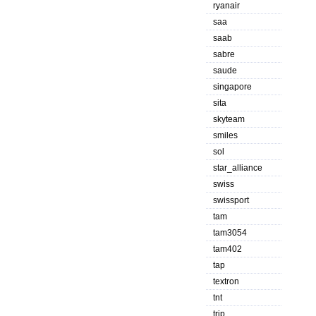
ryanair
saa
saab
sabre
saude
singapore
sita
skyteam
smiles
sol
star_alliance
swiss
swissport
tam
tam3054
tam402
tap
textron
tnt
trip