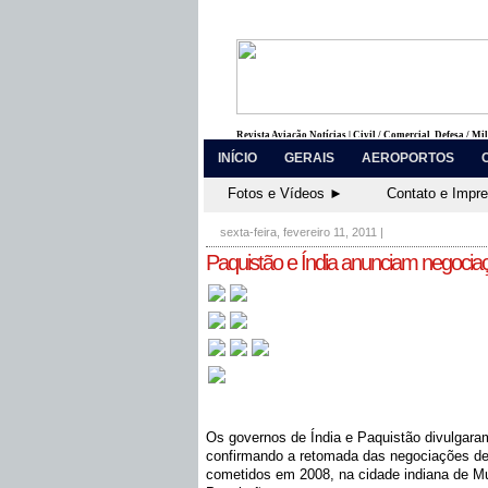
Revista Aviação Notícias | Civil / Comercial, Defesa / Mi
INÍCIO
GERAIS
AEROPORTOS
Fotos e Vídeos ►
Contato e Impr
sexta-feira, fevereiro 11, 2011
|
Paquistão e Índia anunciam negocia
Os governos de Índia e Paquistão divulgara
confirmando a retomada das negociações de
cometidos em 2008, na cidade indiana de Mu