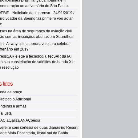
TAM Airlines Brasil lança campanha em
memoração ao aniversário de São Paulo
TIMP - Noticiário da Imprensa - 24/01/2019 /
rro voador da Boeing faz primeiro voo ao ar
re
rsos na área de segurança da aviação civil
tão com as inscrições abertas em Guarulhos
itish Airways pinta aeronaves para celebrar
ntenário em 2019
ressSAR elege a tecnologia TecSAR da IAI
ra sua constelação de satélites de banda X e
ta resolução
 lidos
eda de braço
Protocolo Adicional
onteiras e armas
ia justa
AC atualiza ANACpédia
vereiro com cortesia de duas diárias no Resort
llage Mata Encantada, litoral sul da Bahia