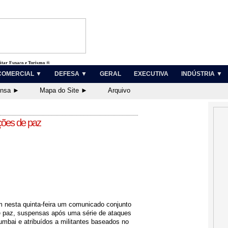
litar, Espaço e Turismo ®
COMERCIAL ▼
DEFESA ▼
GERAL
EXECUTIVA
INDÚSTRIA ▼
ensa ►
Mapa do Site ►
Arquivo
ções de paz
m nesta quinta-feira um comunicado conjunto
 paz, suspensas após uma série de ataques
mbai e atribuídos a militantes baseados no