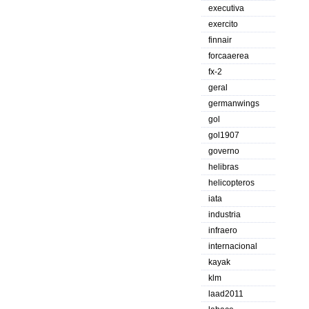
executiva
exercito
finnair
forcaaerea
fx-2
geral
germanwings
gol
gol1907
governo
helibras
helicopteros
iata
industria
infraero
internacional
kayak
klm
laad2011