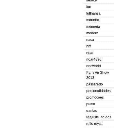
labace
lan
lufthansa
marinha
memoria
modern
nasa
nht
noar
noar4896
oneworld
Paris Air Show
2013
passaredo
personalidades
promocoes
puma
qantas
reajuste_soldos
rolls-royce