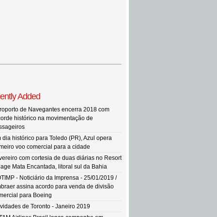
ently Added
roporto de Navegantes encerra 2018 com
corde histórico na movimentação de
ssageiros
 dia histórico para Toledo (PR), Azul opera
imeiro voo comercial para a cidade
vereiro com cortesia de duas diárias no Resort
llage Mata Encantada, litoral sul da Bahia
TIMP - Noticiário da Imprensa - 25/01/2019 /
braer assina acordo para venda de divisão
mercial para Boeing
vidades de Toronto - Janeiro 2019