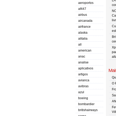
LA
aeroportos
co
af447
NO
airbus
Ca
liv
aircanada
Cu
airfrance
es
alaska
Br
alitalia
ce
all
Xp
american
pa
anac
al
analise
aplicativos
Mais
artigos
Qu
avianca
O 
avibras
Fr
azul
Sa
boeing
AN
bombardier
Fe
britishairways
Vi