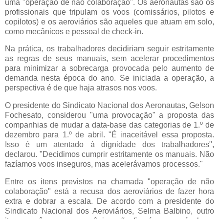
uma "operação de não colaboração".
Os aeronautas são os
profissionais que tripulam os voos (comissários, pilotos e
copilotos) e os aeroviários são aqueles que atuam em solo,
como mecânicos e pessoal de check-in.
Na prática, os trabalhadores decidiriam seguir estritamente
as regras de seus manuais, sem acelerar procedimentos
para minimizar a sobrecarga provocada pelo aumento de
demanda nesta época do ano. Se iniciada a operação, a
perspectiva é de que haja atrasos nos voos
.
O presidente do Sindicato Nacional dos Aeronautas, Gelson
Fochesato, considerou "uma provocação" a proposta das
companhias de mudar a data-base das categorias de 1.º de
dezembro para 1.º de abril. "É inaceitável essa proposta.
Isso é um atentado à dignidade dos trabalhadores",
declarou. "Decidimos cumprir estritamente os manuais. Não
fazíamos voos inseguros, mas acelerávamos processos."
Entre os itens previstos na chamada "operação de não
colaboração" está a recusa dos aeroviários de fazer hora
extra e dobrar a escala. De acordo com a presidente do
Sindicato Nacional dos Aeroviários, Selma Balbino, outro