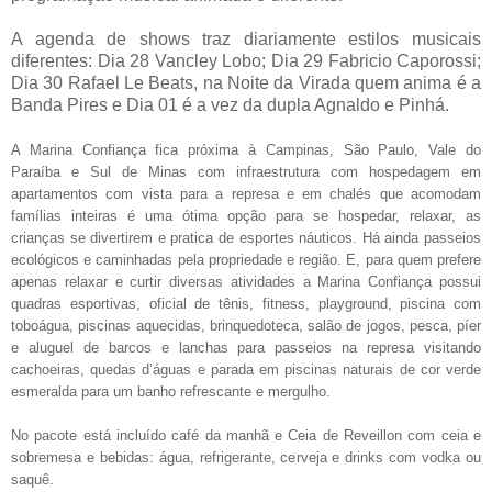
A agenda de shows traz diariamente estilos musicais
diferentes: Dia 28 Vancley Lobo; Dia 29 Fabricio Caporossi;
Dia 30 Rafael Le Beats, na Noite da Virada quem anima é a
Banda Pires e Dia 01 é a vez da dupla Agnaldo e Pinhá.
A
Marina Confiança
fica próxima à Campinas, São Paulo, Vale do
Paraíba e Sul de Minas com infraestrutura com hospedagem em
apartamentos com vista para a represa e em chalés que acomodam
famílias inteiras é uma ótima opção para se hospedar, relaxar, as
crianças se divertirem e pratica de esportes náuticos. Há ainda passeios
ecológicos e caminhadas pela propriedade e região. E, para quem prefere
apenas relaxar e curtir diversas atividades a
Marina Confiança
possui
quadras esportivas, oficial de tênis, fitness, playground, piscina com
toboágua, piscinas aquecidas, brinquedoteca, salão de jogos, pesca, píer
e aluguel de barcos e lanchas para passeios na represa visitando
cachoeiras, quedas d’águas e parada em piscinas naturais de cor verde
esmeralda para um banho refrescante e mergulho.
No pacote está incluído café da manhã e Ceia de Reveillon com ceia e
sobremesa e bebidas: água, refrigerante, cerveja e drinks com vodka ou
saquê.