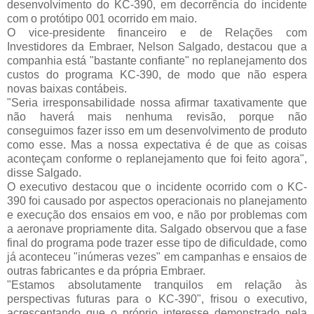
desenvolvimento do KC-390, em decorrência do incidente
com o protótipo 001 ocorrido em maio.
O vice-presidente financeiro e de Relações com
Investidores da Embraer, Nelson Salgado, destacou que a
companhia está "bastante confiante" no replanejamento dos
custos do programa KC-390, de modo que não espera
novas baixas contábeis.
"Seria irresponsabilidade nossa afirmar taxativamente que
não haverá mais nenhuma revisão, porque não
conseguimos fazer isso em um desenvolvimento de produto
como esse. Mas a nossa expectativa é de que as coisas
aconteçam conforme o replanejamento que foi feito agora",
disse Salgado.
O executivo destacou que o incidente ocorrido com o KC-
390 foi causado por aspectos operacionais no planejamento
e execução dos ensaios em voo, e não por problemas com
a aeronave propriamente dita. Salgado observou que a fase
final do programa pode trazer esse tipo de dificuldade, como
já aconteceu "inúmeras vezes" em campanhas e ensaios de
outras fabricantes e da própria Embraer.
"Estamos absolutamente tranquilos em relação às
perspectivas futuras para o KC-390", frisou o executivo,
acrescentando que o próprio interesse demonstrado pela