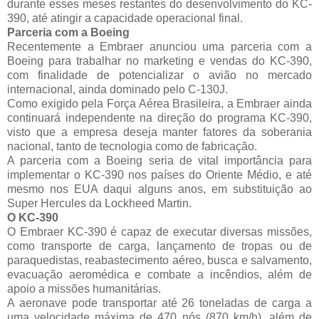
durante esses meses restantes do desenvolvimento do KC-
390, até atingir a capacidade operacional final.
Parceria com a Boeing
Recentemente a Embraer anunciou uma parceria com a
Boeing para trabalhar no marketing e vendas do KC-390,
com finalidade de potencializar o avião no mercado
internacional, ainda dominado pelo C-130J.
Como exigido pela Força Aérea Brasileira, a Embraer ainda
continuará independente na direção do programa KC-390,
visto que a empresa deseja manter fatores da soberania
nacional, tanto de tecnologia como de fabricação.
A parceria com a Boeing seria de vital importância para
implementar o KC-390 nos países do Oriente Médio, e até
mesmo nos EUA daqui alguns anos, em substituição ao
Super Hercules da Lockheed Martin.
O KC-390
O Embraer KC-390 é capaz de executar diversas missões,
como transporte de carga, lançamento de tropas ou de
paraquedistas, reabastecimento aéreo, busca e salvamento,
evacuação aeromédica e combate a incêndios, além de
apoio a missões humanitárias.
A aeronave pode transportar até 26 toneladas de carga a
uma velocidade máxima de 470 nós (870 km/h), além de