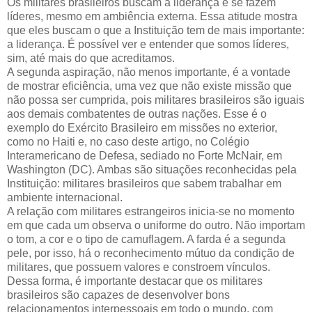
Os militares brasileiros buscam a liderança e se fazem
líderes, mesmo em ambiência externa. Essa atitude mostra
que eles buscam o que a Instituição tem de mais importante:
a liderança. É possível ver e entender que somos líderes,
sim, até mais do que acreditamos.
A segunda aspiração, não menos importante, é a vontade
de mostrar eficiência, uma vez que não existe missão que
não possa ser cumprida, pois militares brasileiros são iguais
aos demais combatentes de outras nações. Esse é o
exemplo do Exército Brasileiro em missões no exterior,
como no Haiti e, no caso deste artigo, no Colégio
Interamericano de Defesa, sediado no Forte McNair, em
Washington (DC). Ambas são situações reconhecidas pela
Instituição: militares brasileiros que sabem trabalhar em
ambiente internacional.
A relação com militares estrangeiros inicia-se no momento
em que cada um observa o uniforme do outro. Não importam
o tom, a cor e o tipo de camuflagem. A farda é a segunda
pele, por isso, há o reconhecimento mútuo da condição de
militares, que possuem valores e constroem vínculos.
Dessa forma, é importante destacar que os militares
brasileiros são capazes de desenvolver bons
relacionamentos interpessoais em todo o mundo, com