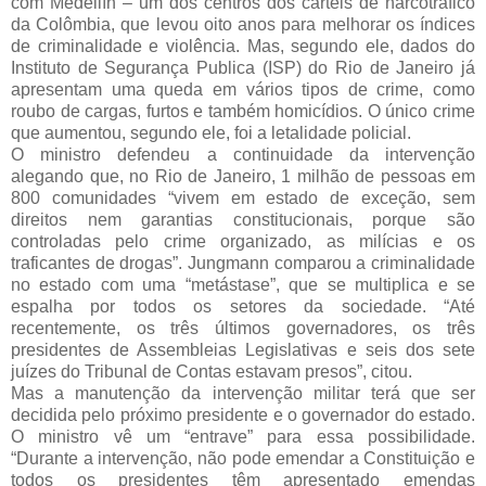
com Medellín – um dos centros dos cartéis de narcotráfico
da Colômbia, que levou oito anos para melhorar os índices
de criminalidade e violência. Mas, segundo ele, dados do
Instituto de Segurança Publica (ISP) do Rio de Janeiro já
apresentam uma queda em vários tipos de crime, como
roubo de cargas, furtos e também homicídios. O único crime
que aumentou, segundo ele, foi a letalidade policial.
O ministro defendeu a continuidade da intervenção
alegando que, no Rio de Janeiro, 1 milhão de pessoas em
800 comunidades “vivem em estado de exceção, sem
direitos nem garantias constitucionais, porque são
controladas pelo crime organizado, as milícias e os
traficantes de drogas”. Jungmann comparou a criminalidade
no estado com uma “metástase”, que se multiplica e se
espalha por todos os setores da sociedade. “Até
recentemente, os três últimos governadores, os três
presidentes de Assembleias Legislativas e seis dos sete
juízes do Tribunal de Contas estavam presos”, citou.
Mas a manutenção da intervenção militar terá que ser
decidida pelo próximo presidente e o governador do estado.
O ministro vê um “entrave” para essa possibilidade.
“Durante a intervenção, não pode emendar a Constituição e
todos os presidentes têm apresentado emendas