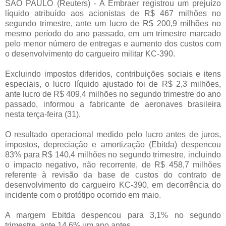
SÃO PAULO (Reuters) - A Embraer registrou um prejuízo
líquido atribuído aos acionistas de R$ 467 milhões no
segundo trimestre, ante um lucro de R$ 200,9 milhões no
mesmo período do ano passado, em um trimestre marcado
pelo menor número de entregas e aumento dos custos com
o desenvolvimento do cargueiro militar KC-390.
Excluindo impostos diferidos, contribuições sociais e itens
especiais, o lucro líquido ajustado foi de R$ 2,3 milhões,
ante lucro de R$ 409,4 milhões no segundo trimestre do ano
passado, informou a fabricante de aeronaves brasileira
nesta terça-feira (31).
O resultado operacional medido pelo lucro antes de juros,
impostos, depreciação e amortização (Ebitda) despencou
83% para R$ 140,4 milhões no segundo trimestre, incluindo
o impacto negativo, não recorrente, de R$ 458,7 milhões
referente à revisão da base de custos do contrato de
desenvolvimento do cargueiro KC-390, em decorrência do
incidente com o protótipo ocorrido em maio.
A margem Ebitda despencou para 3,1% no segundo
trimestre, ante 14,6% um ano antes.