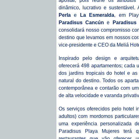
apostar, pois reúne os atributos
dinâmico, lucrativo e sustentáve
Perla
e
La Esmeralda
, em Play
Paradisus Cancún
e
Paradisus
consolidará nosso compromisso com
destino que levamos em nossos cora
vice-presidente e CEO da Meliá Hotel
Inspirado pelo design e arquitet
oferecerá 498 apartamentos; cada 
dos jardins tropicais do hotel e a
natural do destino. Todos os apar
contemporânea e contarão com um 
de alta velocidade e varanda privativ
Os serviços oferecidos pelo hotel 
adultos) com mordomos particulare
uma experiência personalizada de
Paradisus Playa Mujeres terá q
restaurantes que vão oferecer 