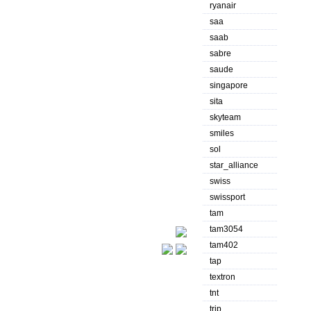
ryanair
saa
saab
sabre
saude
singapore
sita
skyteam
smiles
sol
star_alliance
swiss
swissport
tam
tam3054
tam402
tap
textron
tnt
trip