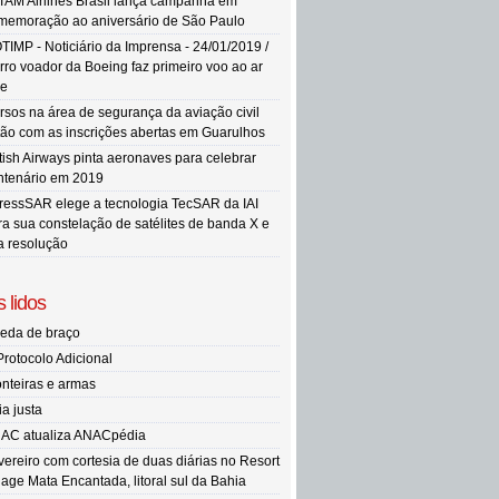
TAM Airlines Brasil lança campanha em
memoração ao aniversário de São Paulo
TIMP - Noticiário da Imprensa - 24/01/2019 /
rro voador da Boeing faz primeiro voo ao ar
re
rsos na área de segurança da aviação civil
tão com as inscrições abertas em Guarulhos
itish Airways pinta aeronaves para celebrar
ntenário em 2019
ressSAR elege a tecnologia TecSAR da IAI
ra sua constelação de satélites de banda X e
ta resolução
 lidos
eda de braço
Protocolo Adicional
onteiras e armas
ia justa
AC atualiza ANACpédia
vereiro com cortesia de duas diárias no Resort
llage Mata Encantada, litoral sul da Bahia