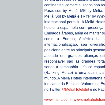
continentes, comercializados sob as
Paradisus by Meliá, ME by Meliá,
Meliá, Sol by Meliá e TRYP by Wyn
internacional permitiu à Meliá Hotel
hoteleira espanhola com presença
Emirados árabes, além de manter su
como a Europa, América Lati
internacionalização, seu divers
posiciona entre as principais gestor
apoiado em grandes alianças est
responsável são as grandes fortal
sendo a companhia turística espan
(Ranking Merco) e uma das mais 
mundo. A Meliá Hotels International 
indicador da Bolsa de Valores da Es
no Twitter
@MeliaHotelsInt
e no Fa
www.melia.com
-
www.meliahotelsint