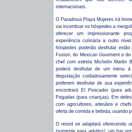
internacionais.
O Paradisus Playa Mujeres irá home
vai incentivar os hóspedes a mergulh
oferecer um impressionante pr
experiência culinária a outro níve
hóspedes poderão desfrutar estão a
Fusion, do Mexican Gourment e do 
chef com estrela Michelin Martin B
poderá desfrutar de um menu
à
degustação cuidadosamente selec
preferem desfrutar de sua experiên
encontrará El Pescador (para adul
Pegadas (para crianças). Em defesa 
com agricultores, artesãos e chef
oferta de comida e bebida, usando p
O resort se adaptará oferecendo 
(somente para adultos), um bar on