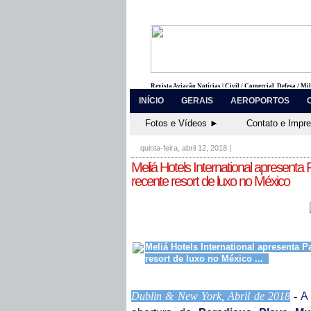
Revista Aviação Notícias | Civil / Comercial, Defesa / Mi
INÍCIO
GERAIS
AEROPORTOS
Fotos e Vídeos ►
Contato e Impr
quinta-feira, abril 12, 2018
|
Meliá Hotels International apresenta
recente resort de luxo no México
Meliá Hotels International apresenta 
resort de luxo no México ...
Dublin & New York, Abril de 2018
-