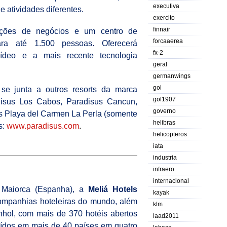
executiva
e atividades diferentes.
exercito
finnair
ações de negócios e um centro de
forcaaerea
ra até 1.500 pessoas. Oferecerá
fx-2
ídeo e a mais recente tecnologia
geral
germanwings
gol
se junta a outros resorts da marca
gol1907
isus Los Cabos, Paradisus Cancun,
governo
s Playa del Carmen La Perla (somente
helibras
s:
www.paradisus.com
.
helicopteros
iata
industria
infraero
internacional
Maiorca (Espanha), a
Meliá Hotels
kayak
ompanhias hoteleiras do mundo, além
klm
nhol, com mais de 370 hotéis abertos
laad2011
uídos em mais de 40 países em quatro