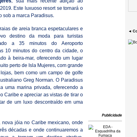
jeres
, sua mais recente adição ao
 2019. Este luxuoso resort se tornará o
o sob a marca Paradisus.
aias de areia branca espetaculares e
◄ Co
vo destino da moda para turistas
lizado a 35 minutos do Aeroporto
s 10 minutos do centro da cidade, o
ado à beira-mar, oferecendo um lugar
muito perto de Isla Mujeres, com grande
e lojas, bem como um campo de golfe
l australiano Greg Norman. O Paradisus
 a uma marina privada, oferecendo a
 Caribe e apreciar as vistas de tirar o
rutar de um luxo descontraído em uma
Publicidade
 nova jóia no Caribe mexicano, onde
três décadas e onde continuaremos a