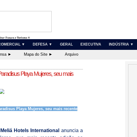
litar, Espaço e Turismo ®
COMERCIAL ▼
DEFESA ▼
GERAL
EXECUTIVA
INDÚSTRIA ▼
ensa ►
Mapa do Site ►
Arquivo
 Paradisus Playa Mujeres, seu mais
Paradisus Playa Mujeres, seu mais recente
A
Meliá Hotels International
anuncia a