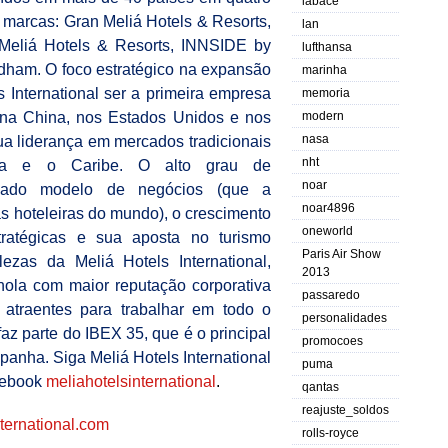
labace
 marcas: Gran Meliá Hotels & Resorts,
lan
 Meliá Hotels & Resorts, INNSIDE by
lufthansa
dham. O foco estratégico na expansão
marinha
s International ser a primeira empresa
memoria
modern
 na China, nos Estados Unidos e nos
nasa
a liderança em mercados tradicionais
nht
na e o Caribe. O alto grau de
noar
ificado modelo de negócios (que a
noar4896
as hoteleiras do mundo), o crescimento
oneworld
ratégicas e sua aposta no turismo
Paris Air Show
ezas da Meliá Hotels International,
2013
hola com maior reputação corporativa
passaredo
atraentes para trabalhar em todo o
personalidades
faz parte do IBEX 35, que é o principal
promocoes
panha. Siga Meliá Hotels International
puma
cebook
meliahotelsinternational
.
qantas
reajuste_soldos
ernational.
com
rolls-royce