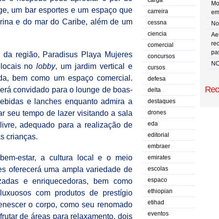
carga
Mo
nge, um bar esportes e um espaço que
carreira
em
marina e do mar do Caribe, além de um
cessna
No 
ciencia
Ae
re
comercial
pa
da região, Paradisus Playa Mujeres
concursos
NO
 locais no
lobby
, um jardim vertical e
cursos
ida, bem como um espaço comercial.
defesa
Rec
será convidado para o lounge de boas-
delta
bebidas e lanches enquanto admira a
destaques
ar seu tempo de lazer visitando a sala
drones
eda
 livre, adequado para a realização de
editorial
s crianças.
embraer
m-estar, a cultura local e o meio
emirates
es oferecerá uma ampla variedade de
escolas
espaco
lizadas e enriquecedoras, bem como
ethiopian
 luxuosos com produtos de prestígio
etihad
uvenescer o corpo, como seu renomado
eventos
utar de áreas para relaxamento, dois