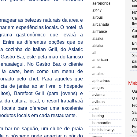
LA
aeroportos
co
af447
NO
airbus
Ca
nagear as belezas naturais da área e
liv
aircanada
ar em experiências locais. O hotel irá
Cu
airfrance
ograma gastronômico que levará a
es
alaska
l. Entre as diferentes opções que os
Br
alitalia
 cozinha do Italian Grill, do Asiatic
ce
all
Xp
Gastro Bar, este pela mão do famoso
american
pa
erasategui. No Gastro Bar, o cliente
anac
al
 la carte
, bem como um menu de
analise
ionado pelo chef. Para aqueles que
aplicativos
Mais
cia de jantar ao ar livre, o hóspede
artigos
Qu
tos), Barefoot Grill (para jovens) e
avianca
O 
da cultura local, o resort trabalhará
avibras
Fr
s locais para oferecer uma excelente
azul
Sa
rodutos locais em cada restaurante.
boeing
AN
bombardier
Fe
um bar no saguão, um clube de praia
britishairways
Vi
de o hóspede pode apreciar o pôr do