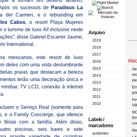
 que a tornam um destino atrativo,
l. Após os sucessos de
Paradisus La
a del Carmen, e o rebranding em
 los Cabos
, o resort Playa Mujeres
 o turismo de luxo
All Inclusive
neste
Arquivo
ções”, disse Gabriel Escarrer Jaume,
2019
s International.
2018
2017
ura mexicanos, este resort de luxo
Rec
2016
um deles com uma vista deslumbrante
2015
Ae
s belas praias que destacam a beleza
re
2014
tamentos terão uma decoração única e
pa
2013
minibar, TV LCD, conexão à internet
Em
2012
pr
a.
2011
Fe
2010
Vi
incluem o Serviço Real (somente para
NO
s, e o Family Concierge, que oferece
Em
Labels /
 férias com a família. Além disso,
co
marcadores
uatro piscinas, seis bares e sete
No
acidentes
uma grande variedade de cozinhas