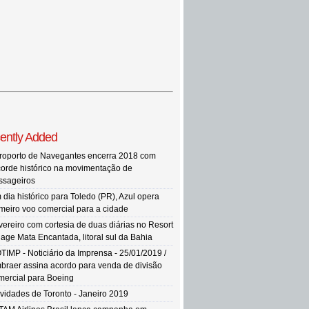
ently Added
roporto de Navegantes encerra 2018 com
corde histórico na movimentação de
ssageiros
 dia histórico para Toledo (PR), Azul opera
imeiro voo comercial para a cidade
vereiro com cortesia de duas diárias no Resort
llage Mata Encantada, litoral sul da Bahia
TIMP - Noticiário da Imprensa - 25/01/2019 /
braer assina acordo para venda de divisão
mercial para Boeing
vidades de Toronto - Janeiro 2019