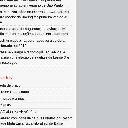
TAM Airlines Brasil lança campanha em
memoração ao aniversário de São Paulo
TIMP - Noticiário da Imprensa - 24/01/2019 /
rro voador da Boeing faz primeiro voo ao ar
re
rsos na área de segurança da aviação civil
tão com as inscrições abertas em Guarulhos
itish Airways pinta aeronaves para celebrar
ntenário em 2019
ressSAR elege a tecnologia TecSAR da IAI
ra sua constelação de satélites de banda X e
ta resolução
 lidos
eda de braço
Protocolo Adicional
onteiras e armas
ia justa
AC atualiza ANACpédia
vereiro com cortesia de duas diárias no Resort
llage Mata Encantada, litoral sul da Bahia