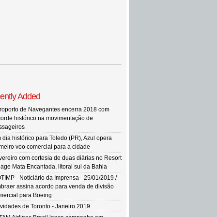
ently Added
roporto de Navegantes encerra 2018 com
corde histórico na movimentação de
ssageiros
 dia histórico para Toledo (PR), Azul opera
imeiro voo comercial para a cidade
vereiro com cortesia de duas diárias no Resort
llage Mata Encantada, litoral sul da Bahia
TIMP - Noticiário da Imprensa - 25/01/2019 /
braer assina acordo para venda de divisão
mercial para Boeing
vidades de Toronto - Janeiro 2019