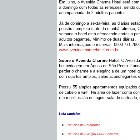
Em julho, o Avenida Charme Hotel está com d
a domingo com todas as refeições, sendo qu
acompanhada de 2 adultos pagantes.
Já de domingo a sexta-feira, as diárias est
pensão completa (café da manhã, almoço, Ch
semana o hotel está oferecendo cortesia pa
adultos pagantes. Mínimo de duas diárias.
Mais informações e reservas: 0800 771 7900
www.avenidacharmehotel.com.br
Sobre o Avenida Charme Hotel
: O Avenid
hospedagem em Águas de São Pedro. Fund
perder o charme e a elegância de um hotel 
com quartos amplos, salas aconchegantes e
Possui 55 amplos apartamentos equipados co
de cabelo e wi-fi. Na área de lazer conta com
e bar grill, salão de jogos, sala de carteado,
Leia também:
Notícias de Aeroportos
Notícias da Aviação Civil / Comercial