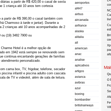
LA
iárias a partir de R$ 420,00 o casal de sexta
aeroportos
co
e 1 criança até 10 anos tem cortesia
af447
NO
airbus
Ca
ão a partir de R$ 390,00 o casal também com
liv
aircanada
á Charmoso à tarde e jantar). Durante a
Cu
airfrance
ra 2 crianças até 10 anos acompanhadas de 2
es
alaska
 ou (19) 3482 7900 ou
Br
alitalia
ce
all
Xp
a Charme Hotel é a melhor opção de
american
pa
ado em 1942 está sempre se renovando sem
anac
al
que continua encantando gerações de famílias
analise
 atendimento personalizado.
aplicativos
Mais
m cama box, TV, frigobar, telefone, secador
artigos
 piscina infantil e piscina adulto com cascata
Qu
avianca
 sala de TV e videokê, além de sala de leitura.
O 
avibras
Fr
azul
Sa
boeing
AN
bombardier
Fe
britishairways
Vi