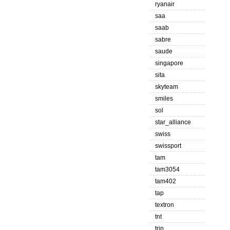
ryanair
saa
saab
sabre
saude
singapore
sita
skyteam
smiles
sol
star_alliance
swiss
swissport
tam
tam3054
tam402
tap
textron
tnt
trip