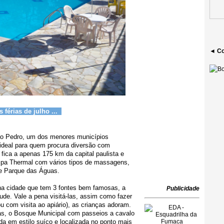
◄ Co
 férias de julho ...
o Pedro, um dos menores municípios
 ideal para quem procura diversão com
 fica a apenas 175 km da capital paulista e
Spa Thermal com vários tipos de massagens,
 e Parque das Águas.
na cidade que tem 3 fontes bem famosas, a
Publicidade
de. Vale a pena visitá-las, assim como fazer
 ou com visita ao apiário), as crianças adoram.
as, o Bosque Municipal com passeios a cavalo
a em estilo suíço e localizada no ponto mais