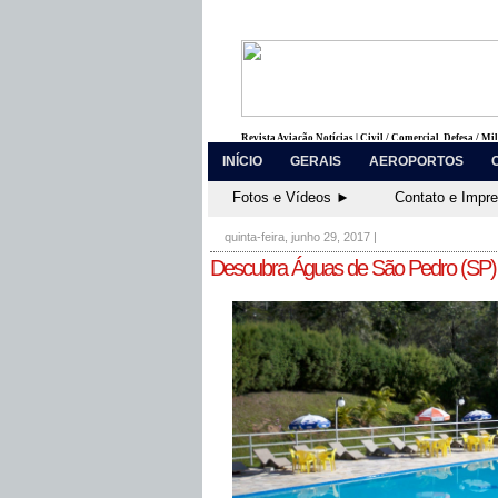
Revista Aviação Notícias | Civil / Comercial, Defesa / Mi
INÍCIO
GERAIS
AEROPORTOS
Fotos e Vídeos ►
Contato e Impr
quinta-feira, junho 29, 2017
|
Descubra Águas de São Pedro (SP) n