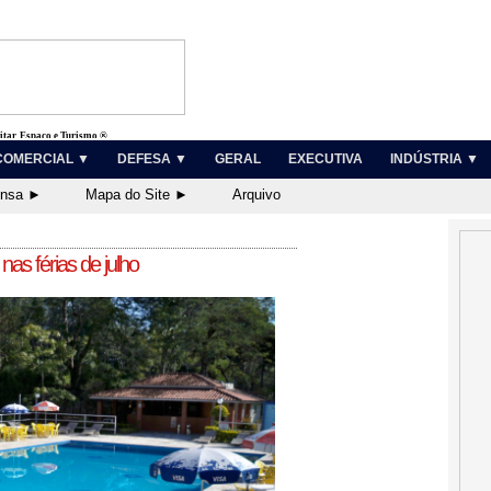
litar, Espaço e Turismo ®
COMERCIAL ▼
DEFESA ▼
GERAL
EXECUTIVA
INDÚSTRIA ▼
ensa ►
Mapa do Site ►
Arquivo
as férias de julho