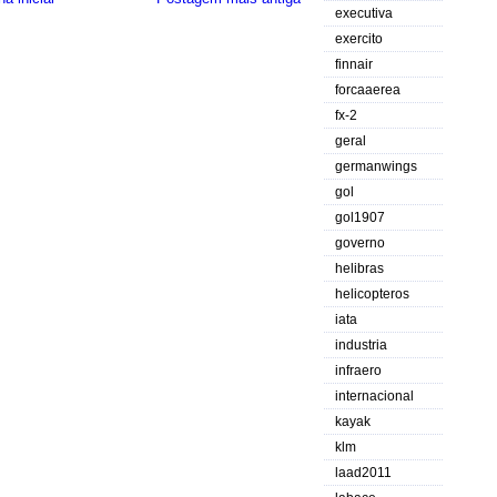
executiva
exercito
finnair
forcaaerea
fx-2
geral
germanwings
gol
gol1907
governo
helibras
helicopteros
iata
industria
infraero
internacional
kayak
klm
laad2011