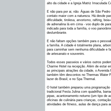
alto da cidade e a Igreja Matriz Imaculada 
E não para por ai, não. Águas de São Pedro
contato maior com a natureza. Há desde pass
dificuldade, tirolesa, arvorismo, rafting, bo
de adrenalina lá em cima - voo duplo de par
indicado para toda a família, o voo panorâ
deslumbrante.
E não faltam opções também para o pessoal
a família. A cidade é totalmente plana, arb
para caminhar sem nenhuma dificuldade e fa
de artesanato e souvenirs.
Todos esses passeios e vários outros pode
Charme Hotel na recepção. Além de estar em
as principais atrações da cidade, o Avenida 
também têm descontos no Thermas Water Pa
lazer do Brasil, e no Spa Thermal.
O hotel também preparou uma programação 
tradicional Festa Julina com quadrilha, barra
pipas, acantonamento noturno (um tipo de a
oficinas de culinária para crianças, contação
atividades de fitness, aulas de dança para a