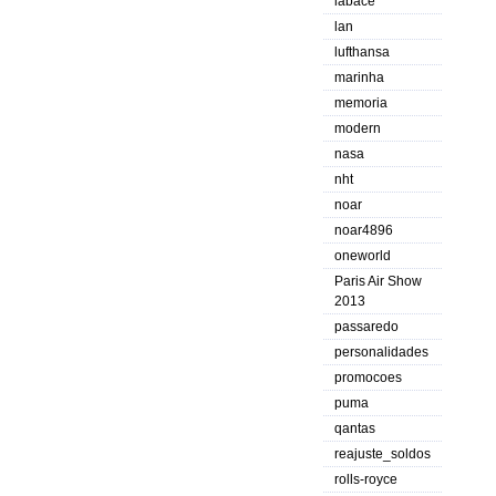
labace
lan
lufthansa
marinha
memoria
modern
nasa
nht
noar
noar4896
oneworld
Paris Air Show
2013
passaredo
personalidades
promocoes
puma
qantas
reajuste_soldos
rolls-royce