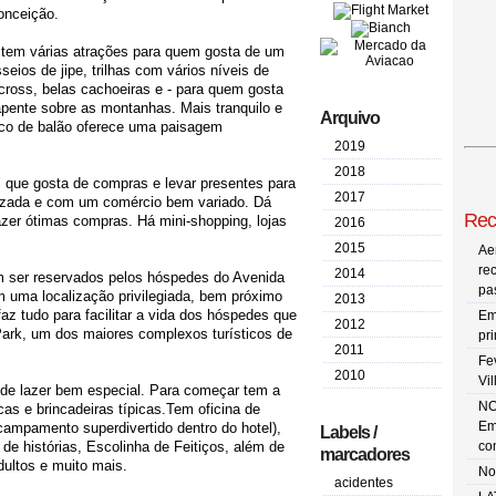
Conceição.
 tem várias atrações para quem gosta de um
eios de jipe, trilhas com vários níveis de
ia-cross, belas cachoeiras e - para quem gosta
apente sobre as montanhas. Mais tranquilo e
Arquivo
mico de balão oferece uma paisagem
2019
2018
 que gosta de compras e levar presentes para
2017
orizada e com um comércio bem variado. Dá
Rec
zer ótimas compras. Há mini-shopping, lojas
2016
2015
Ae
re
2014
m ser reservados pelos hóspedes do Avenida
pa
 uma localização privilegiada, bem próximo
2013
faz tudo para facilitar a vida dos hóspedes que
Em
2012
rk, um dos maiores complexos turísticos de
pr
2011
Fe
2010
Vi
de lazer bem especial. Para começar tem a
NO
cas e brincadeiras típicas.Tem oficina de
Em
campamento superdivertido dentro do hotel),
Labels /
 de histórias, Escolinha de Feitiços, além de
co
marcadores
dultos e muito mais.
No
acidentes