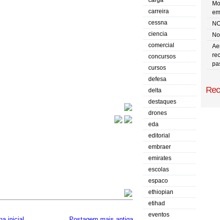
carga
Mo
carreira
em
cessna
NO
ciencia
No 
comercial
Ae
re
concursos
pa
cursos
defesa
Rec
delta
destaques
drones
eda
editorial
embraer
emirates
escolas
espaco
ethiopian
etihad
eventos
a inicial
Postagem mais antiga