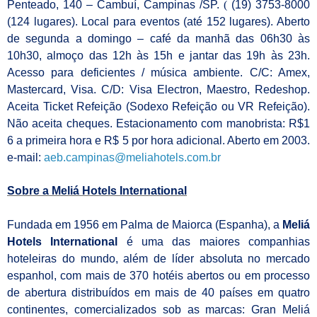
Penteado, 140 – Cambuí, Campinas
/SP.
(
(19) 3753
-8000
(124 lugares). Local para eventos (até 152 lugares). Aberto
de segunda a domingo – café da manhã das 06h30 às
10h30, almoço das 12h às 15h e jantar das 19h às 23h.
Acesso para deficientes / música ambiente. C/C: Amex,
Mastercard, Visa. C/D: Visa Electron, Maestro, Redeshop.
Aceita Ticket Refeição (Sodexo Refeição ou VR Refeição).
Não aceita cheques. Estacionamento com manobrista: R$1
6 a primeira hora e R$ 5 por hora adicional. Aberto em 2003.
e-mail:
aeb.campinas@meliahotels.com.
br
Sobre a Meliá Hotels International
Fundada em 1956 em Palma de Maiorca (Espanha), a
Meliá
Hotels International
é uma das maiores companhias
hoteleiras do mundo, além de líder absoluta no mercado
espanhol, com mais de 370 hotéis abertos ou em processo
de abertura distribuídos em mais de 40 países em quatro
continentes, comercializados sob as marcas: Gran Meliá