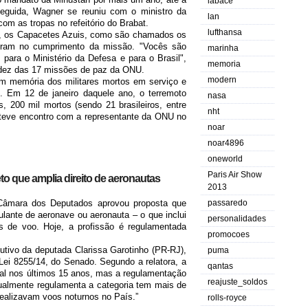
labace
seguida, Wagner se reuniu com o ministro da
lan
om as tropas no refeitório do Brabat.
lufthansa
, os Capacetes Azuis, como são chamados os
eram no cumprimento da missão. "Vocês são
marinha
para o Ministério da Defesa e para o Brasil",
memoria
de dez das 17 missões de paz da ONU.
modern
m memória dos militares mortos em serviço e
 Em 12 de janeiro daquele ano, o terremoto
nasa
s, 200 mil mortos (sendo 21 brasileiros, entre
nht
le teve encontro com a representante da ONU no
noar
noar4896
oneworld
Paris Air Show
o que amplia direito de aeronautas
2013
Câmara dos Deputados aprovou proposta que
passaredo
pulante de aeronave ou aeronauta – o que inclui
personalidades
os de voo. Hoje, a profissão é regulamentada
promocoes
tivo da deputada Clarissa Garotinho (PR-RJ),
puma
Lei 8255/14, do Senado. Segundo a relatora, a
qantas
ial nos últimos 15 anos, mas a regulamentação
reajuste_soldos
tualmente regulamenta a categoria tem mais de
ealizavam voos noturnos no País.”
rolls-royce