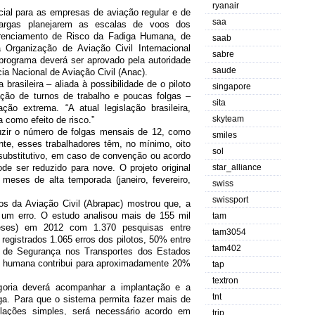
ryanair
icial para as empresas de aviação regular e de
saa
cargas planejarem as escalas de voos dos
renciamento de Risco da Fadiga Humana, de
saab
Organização de Aviação Civil Internacional
sabre
programa deverá ser aprovado pela autoridade
saude
cia Nacional de Aviação Civil (Anac).
 brasileira – aliada à possibilidade de o piloto
singapore
ção de turnos de trabalho e poucas folgas –
sita
ção extrema. “A atual legislação brasileira,
skyteam
 como efeito de risco.”
uzir o número de folgas mensais de 12, como
smiles
ente, esses trabalhadores têm, no mínimo, oito
sol
substitutivo, em caso de convenção ou acordo
de ser reduzido para nove. O projeto original
star_alliance
eses de alta temporada (janeiro, fevereiro,
swiss
swissport
os da Aviação Civil (Abrapac) mostrou que, a
um erro. O estudo analisou mais de 155 mil
tam
ses) em 2012 com 1.370 pesquisas entre
tam3054
registrados 1.065 erros dos pilotos, 50% entre
tam402
a de Segurança nos Transportes dos Estados
ga humana contribui para aproximadamente 20%
tap
textron
egoria deverá acompanhar a implantação e a
tnt
ga. Para que o sistema permita fazer mais de
ulações simples, será necessário acordo em
trip