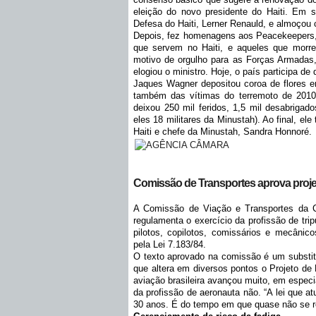
eleição do novo presidente do Haiti. Em 
Defesa do Haiti, Lerner Renauld, e almoçou c
Depois, fez homenagens aos Peacekeepers
que servem no Haiti, e aqueles que morr
motivo de orgulho para as Forças Armadas, 
elogiou o ministro. Hoje, o país participa 
Jaques Wagner depositou coroa de flores e
também das vítimas do terremoto de 2010.
deixou 250 mil feridos, 1,5 mil desabrigado
eles 18 militares da Minustah). Ao final, e
Haiti e chefe da Minustah, Sandra Honnoré.
Comissão de Transportes aprova projet
A Comissão de Viação e Transportes da 
regulamenta o exercício da profissão de tri
pilotos, copilotos, comissários e mecânic
pela Lei 7.183/84.
O texto aprovado na comissão é um substitu
que altera em diversos pontos o Projeto de 
aviação brasileira avançou muito, em espec
da profissão de aeronauta não. “A lei que a
30 anos. É do tempo em que quase não se r