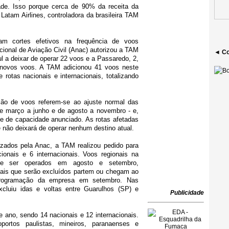
ade. Isso porque cerca de 90% da receita da
atam Airlines, controladora da brasileira TAM
am cortes efetivos na frequência de voos
ional de Aviação Civil (Anac) autorizou a TAM
◄ Co
ul a deixar de operar 22 voos e a Passaredo, 2,
novos voos. A TAM adicionou 41 voos neste
 rotas nacionais e internacionais, totalizando
ão de voos referem-se ao ajuste normal das
de março a junho e de agosto a novembro - e,
te de capacidade anunciado. As rotas afetadas
 não deixará de operar nenhum destino atual.
izados pela Anac, a TAM realizou pedido para
onais e 6 internacionais. Voos regionais na
e ser operados em agosto e setembro,
nais que serão excluídos partem ou chegam ao
programação da empresa em setembro. Nas
xcluiu idas e voltas entre Guarulhos (SP) e
Publicidade
e ano, sendo 14 nacionais e 12 internacionais.
portos paulistas, mineiros, paranaenses e