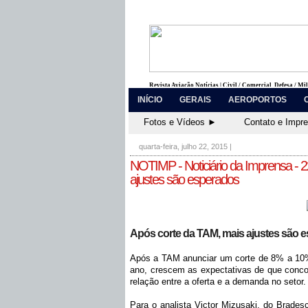
Revista Aviação Notícias | Civil / Comercial, Defesa / Mi
INÍCIO
GERAIS
AEROPORTOS
Fotos e Vídeos ►
Contato e Impr
quarta-feira, julho 22, 2015
|
NOTIMP - Noticiário da Imprensa - 2
ajustes são esperados
Após corte da TAM, mais ajustes são es
Após a TAM anunciar um corte de 8% a 10
ano, crescem as expectativas de que conco
relação entre a oferta e a demanda no setor.
Para o analista Victor Mizusaki, do Brade