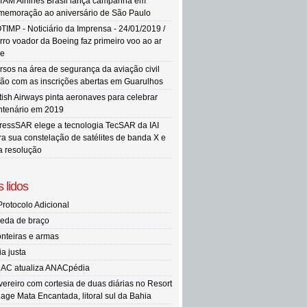
TAM Airlines Brasil lança campanha em
memoração ao aniversário de São Paulo
TIMP - Noticiário da Imprensa - 24/01/2019 /
rro voador da Boeing faz primeiro voo ao ar
re
rsos na área de segurança da aviação civil
tão com as inscrições abertas em Guarulhos
itish Airways pinta aeronaves para celebrar
ntenário em 2019
ressSAR elege a tecnologia TecSAR da IAI
ra sua constelação de satélites de banda X e
ta resolução
 lidos
Protocolo Adicional
eda de braço
onteiras e armas
ia justa
AC atualiza ANACpédia
vereiro com cortesia de duas diárias no Resort
llage Mata Encantada, litoral sul da Bahia