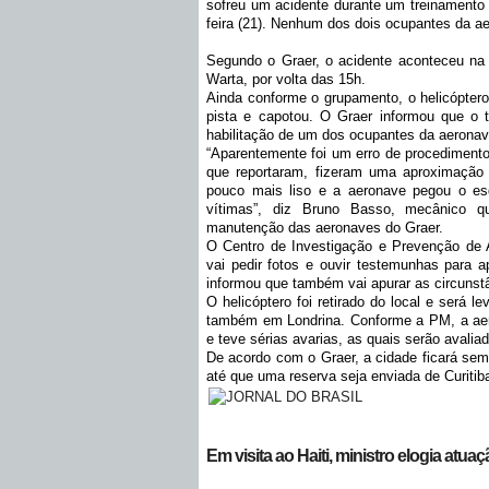
sofreu um acidente durante um treinamento 
feira (21). Nenhum dos dois ocupantes da ae
Segundo o Graer, o acidente aconteceu na p
Warta, por volta das 15h.
Ainda conforme o grupamento, o helicóptero
pista e capotou. O Graer informou que o t
habilitação de um dos ocupantes da aeronav
“Aparentemente foi um erro de procedimento
que reportaram, fizeram uma aproximação
pouco mais liso e a aeronave pegou o e
vítimas”, diz Bruno Basso, mecânico 
manutenção das aeronaves do Graer.
O Centro de Investigação e Prevenção de A
vai pedir fotos e ouvir testemunhas para ap
informou que também vai apurar as circunstâ
O helicóptero foi retirado do local e será 
também em Londrina. Conforme a PM, a aero
e teve sérias avarias, as quais serão avalia
De acordo com o Graer, a cidade ficará sem
até que uma reserva seja enviada de Curitib
Em visita ao Haiti, ministro elogia atua