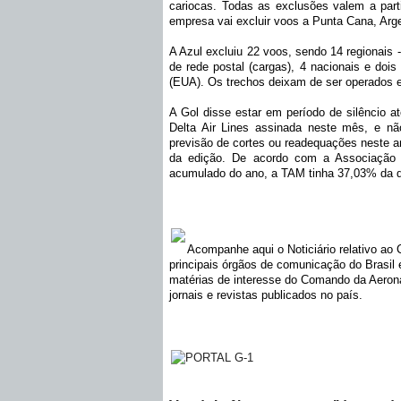
cariocas. Todas as exclusões valem a partir
empresa vai excluir voos a Punta Cana, Arge
A Azul excluiu 22 voos, sendo 14 regionais 
de rede postal (cargas), 4 nacionais e dois
(EUA). Os trechos deixam de ser operados en
A Gol disse estar em período de silêncio a
Delta Air Lines assinada neste mês, e nã
previsão de cortes ou readequações neste a
da edição. De acordo com a Associação B
acumulado do ano, a TAM tinha 37,03% da 
Acompanhe aqui o Noticiário relativo ao
principais órgãos de comunicação do Brasi
matérias de interesse do Comando da Aeronáu
jornais e revistas publicados no país.