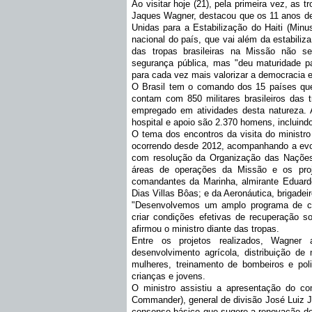
Ao visitar hoje (21), pela primeira vez, as t
Jaques Wagner, destacou que os 11 anos de 
Unidas para a Estabilização do Haiti (Minus
nacional do país, que vai além da estabilizaç
das tropas brasileiras na Missão não se
segurança pública, mas "deu maturidade par
para cada vez mais valorizar a democracia e
O Brasil tem o comando dos 15 países que
contam com 850 militares brasileiros das 
empregado em atividades desta natureza. 
hospital e apoio são 2.370 homens, incluindo
O tema dos encontros da visita do ministro 
ocorrendo desde 2012, acompanhando a evol
com resolução da Organização das Nações
áreas de operações da Missão e os proje
comandantes da Marinha, almirante Eduardo 
Dias Villas Bôas; e da Aeronáutica, brigadei
"Desenvolvemos um amplo programa de coop
criar condições efetivas de recuperação so
afirmou o ministro diante das tropas.
Entre os projetos realizados, Wagner 
desenvolvimento agrícola, distribuição de
mulheres, treinamento de bombeiros e pol
crianças e jovens.
O ministro assistiu a apresentação do co
Commander), general de divisão José Luiz J
consenso básico que sugere a renovação do