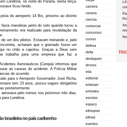
carga
em Londrina, no norte do Paraná, nesta terça-
LA
ronave ficou ferido.
carreira
co
cessna
Pa
ista do aeroporto 14 Bis, próximo ao distrito
Po
ciencia
 fazia manobras perto do solo quando tocou a
As
comercial
reinamento era realizado para revalidação da
res
concursos
e.
No
cursos
 de um dos pilotos. Estavam treinando e, pelo
 incorreta, acharam que o gramado fosse um
defesa
squi no chão e capotou. Graças a Deus sem
Rec
delta
que trabalha para uma empresa que faz a
destaques
cidentes Aeronáuticos (Cenipa) informou que
drones
urar as causas do acidente. A Polícia Militar
eda
ncias do ocorrido.
levado para o Aeroporto Governador José Richa,
editorial
nave tem 23 anos, possui seguro obrigatório
embraer
das posteriormente.
emirates
 aeronave pelo menos nos próximos três dias,
a para Londrina.
escolas
espaco
ethiopian
etihad
ção brasileira no país caribenho
eventos