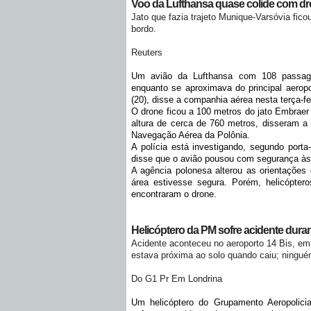
Voo da Lufthansa quase colide com dr
Jato que fazia trajeto Munique-Varsóvia fic
bordo.
Reuters
Um avião da Lufthansa com 108 passage
enquanto se aproximava do principal aeropo
(20), disse a companhia aérea nesta terça-fei
O drone ficou a 100 metros do jato Embrae
altura de cerca de 760 metros, disseram a
Navegação Aérea da Polônia.
A polícia está investigando, segundo port
disse que o avião pousou com segurança às 1
A agência polonesa alterou as orientações 
área estivesse segura. Porém, helicópteros
encontraram o drone.
Helicóptero da PM sofre acidente dura
Acidente aconteceu no aeroporto 14 Bis, em 
estava próxima ao solo quando caiu; ninguém
Do G1 Pr Em Londrina
Um helicóptero do Grupamento Aeropolicial