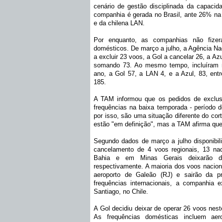
cenário de gestão disciplinada da capacid
companhia é gerada no Brasil, ante 26% na L
e da chilena LAN.
Por enquanto, as companhias não fizer
domésticos. De março a julho, a Agência Nac
a excluir 23 voos, a Gol a cancelar 26, a Az
somando 73. Ao mesmo tempo, incluíram 
ano, a Gol 57, a LAN 4, e a Azul, 83, entre
185.
A TAM informou que os pedidos de exclus
frequências na baixa temporada - período 
por isso, são uma situação diferente do cor
estão "em definição", mas a TAM afirma que
Segundo dados de março a julho disponibil
cancelamento de 4 voos regionais, 13 naci
Bahia e em Minas Gerais deixarão d
respectivamente. A maioria dos voos nacio
aeroporto de Galeão (RJ) e sairão da 
frequências internacionais, a companhia e
Santiago, no Chile.
A Gol decidiu deixar de operar 26 voos nest
As frequências domésticas incluem aero