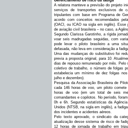
Gerenciamento de risco da fadiga
A relatora manteve a previsão do projeto in
serviços de transportes exclusivos de 
tripulantes com base em Programa de Ge
acordo com conceitos recomendados pela 
(OACI, ou ICAO na sigla em inglês). Esse 
de aviação civil brasileira – no caso, a Agên
Segundo Clarissa Garotinho, a rígida jornada
voar seis madrugadas seguidas, com varia
pode levar o piloto brasileiro a uma situa
defasada, não leva em consideração a fadiga
Uma das mudanças do substitutivo foi red
previa a proposta original, para 10. Atualm
dias de repouso remunerado por mês. Pelo 
coletivo de trabalho, o número de folgas po
estabelecia um mínimo de dez folgas nos m
julho e dezembro).
Pesquisa da Associação Brasileira de Pilot
cada 146 horas de voo, um piloto comete 
horas de voo (em um total de seis me
comandantes e copilotos. No período, foram 
0h e 6h. Segundo estatísticas da Agênci
Unidos (NTSB, na sigla em inglês), a fadi
dos incidentes e acidentes aéreos.
Pelo texto aprovado, o sindicato da cat
atualização desse sistema de risco de fadi
12 horas de jornada de trabalho em trip