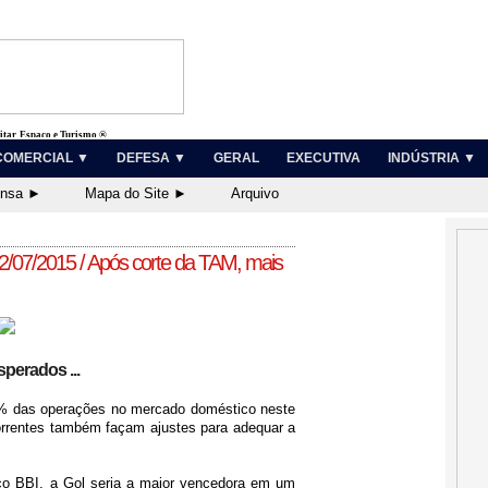
litar, Espaço e Turismo ®
COMERCIAL ▼
DEFESA ▼
GERAL
EXECUTIVA
INDÚSTRIA ▼
ensa ►
Mapa do Site ►
Arquivo
2/07/2015 / Após corte da TAM, mais
perados ...
% das operações no mercado doméstico neste
rrentes também façam ajustes para adequar a
sco BBI, a Gol seria a maior vencedora em um