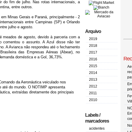
 do fim de julho. Nas rotas internacionais, a
ntina, entre outros.
- em Minas Gerais e Paraná, principalmente - 2
 internacionais entre Campinas (SP) e Orlando
tre julho e agosto.
Arquivo
té meados de agosto, devido à parceria com a
2019
o comentou o assunto. A Azul disse não ter
2018
no. A Avianca não respondeu até o fechamento
rasileira das Empresas Aéreas (Abear), no
2017
demanda doméstica e a Gol, 36,73%.
Rec
2016
2015
Ae
re
2014
pa
2013
 Comando da Aeronáutica veiculado nos
Em
2012
l e até do mundo. O NOTIMP apresenta
pr
tica, extraídas diretamente dos principais
2011
Fe
2010
Vi
NO
Em
Labels /
co
marcadores
No
acidentes