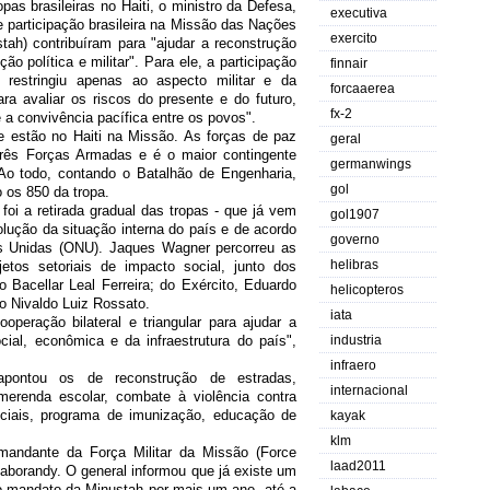
ropas brasileiras no Haiti, o ministro da Defesa,
executiva
participação brasileira na Missão das Nações
exercito
tah) contribuíram para "ajudar a reconstrução
ão política e militar". Para ele, a participação
finnair
 restringiu apenas ao aspecto militar e da
forcaaerea
a avaliar os riscos do presente e do futuro,
fx-2
 a convivência pacífica entre os povos".
 estão no Haiti na Missão. As forças de paz
geral
três Forças Armadas e é o maior contingente
germanwings
Ao todo, contando o Batalhão de Engenharia,
gol
 os 850 da tropa.
foi a retirada gradual das tropas - que já vem
gol1907
ução da situação interna do país e de acordo
governo
 Unidas (ONU). Jaques Wagner percorreu as
helibras
tos setoriais de impacto social, junto dos
Bacellar Leal Ferreira; do Exército, Eduardo
helicopteros
ro Nivaldo Luiz Rossato.
iata
eração bilateral e triangular para ajudar a
cial, econômica e da infraestrutura do país",
industria
infraero
apontou os de reconstrução de estradas,
internacional
 merenda escolar, combate à violência contra
iciais, programa de imunização, educação de
kayak
klm
mandante da Força Militar da Missão (Force
laad2011
aborandy. O general informou que já existe um
 mandato da Minustah por mais um ano, até a