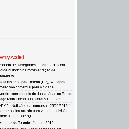
ently Added
roporto de Navegantes encerra 2018 com
corde histórico na movimentação de
ssageiros
 dia histórico para Toledo (PR), Azul opera
imeiro voo comercial para a cidade
vereiro com cortesia de duas diárias no Resort
llage Mata Encantada, litoral sul da Bahia
TIMP - Noticiário da Imprensa - 25/01/2019 /
braer assina acordo para venda de divisão
mercial para Boeing
vidades de Toronto - Janeiro 2019