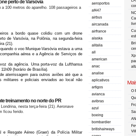
LA
one perto de Varsóvia
aeroportos
co
ou a 100 metros do aparelho. 108 passageiros a
af447
NO
airbus
Ca
liv
aircanada
Cu
airfrance
iros a bordo quase colidiu com um drone
es
rto de Varsóvia, na Polônia, na segunda-feira
alaska
Br
ra (21).
alitalia
r quando o voo Munique-Varsóvia estava a uma
ce
all
 companhia aérea e a Agência de Serviços de
Xp
american
pa
a-voz da agência. Uma porta-voz da Lufthansa
anac
al
1h09 (horário de Brasília).
analise
de aterrissagem para outros aviões até que a
 militares e policiais enviados ao local não
aplicativos
Mais
artigos
O 
avianca
Qu
nte treinamento no norte do PR
avibras
Fr
Londrina, nesta terça-feira (21). Aeronave
azul
 ficou ferido.
Sa
boeing
AN
bombardier
Fe
britishairways
Vi
 e Resgate Aéreo (Graer) da Polícia Militar