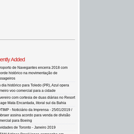
ently Added
roporto de Navegantes encerra 2018 com
corde histórico na movimentação de
ssageiros
 dia histórico para Toledo (PR), Azul opera
imeiro voo comercial para a cidade
vereiro com cortesia de duas diárias no Resort
llage Mata Encantada, litoral sul da Bahia
TIMP - Noticiário da Imprensa - 25/01/2019 /
braer assina acordo para venda de divisão
mercial para Boeing
vidades de Toronto - Janeiro 2019