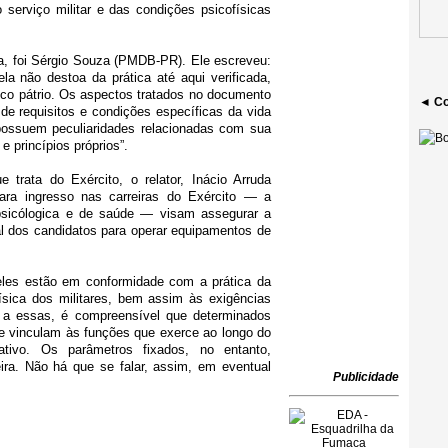
 serviço militar e das condições psicofísicas
a, foi Sérgio Souza (PMDB-PR). Ele ­escreveu:
la não destoa da prática até aqui verificada,
co pátrio. Os aspectos tratados no documento
◄ Co
de requisitos e condições específicas da vida
ossuem peculiaridades relacionadas com sua
e princípios próprios”.
 trata do Exército,
o relator, Inácio Arruda
ara ingresso nas carreiras do Exército — a
psicólogica e de saúde — visam assegurar a
al dos candidatos para operar equipamentos de
 eles estão em conformidade com a prática da
ísica dos militares, bem assim às exigências
 a essas, é compreensível que determinados
 se vinculam às funções que exerce ao longo do
ativo.
Os parâmetros fixados, no entanto,
ra. Não há que se falar, assim, em eventual
Publicidade