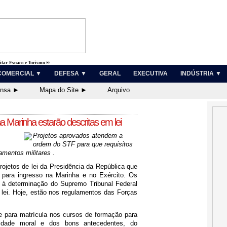
litar, Espaço e Turismo ®
COMERCIAL ▼
DEFESA ▼
GERAL
EXECUTIVA
INDÚSTRIA ▼
ensa ►
Mapa do Site ►
Arquivo
a Marinha estarão descritas em lei
Projetos aprovados atendem a
ordem do STF para que requisitos
amentos militares
.
ojetos de lei da Presidência da República que
s para ingresso na Marinha e no Exército. Os
 à determinação do Supremo Tribunal Federal
lei
. Hoje, estão nos regulamentos das Forças
de para matrícula nos cursos de formação para
idade moral e dos bons antecedentes, do