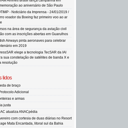
TAM Airlines Brasil lança campanha em
memoração ao aniversário de São Paulo
TIMP - Noticiário da Imprensa - 24/01/2019 /
rro voador da Boeing faz primeiro voo ao ar
re
rsos na área de segurança da aviação civil
tão com as inscrições abertas em Guarulhos
itish Airways pinta aeronaves para celebrar
ntenário em 2019
ressSAR elege a tecnologia TecSAR da IAI
ra sua constelação de satélites de banda X e
ta resolução
 lidos
eda de braço
Protocolo Adicional
onteiras e armas
ia justa
AC atualiza ANACpédia
vereiro com cortesia de duas diárias no Resort
llage Mata Encantada, litoral sul da Bahia