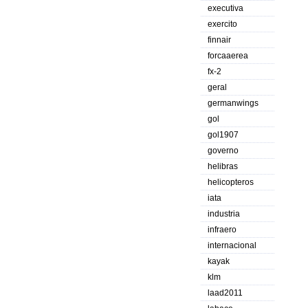
executiva
exercito
finnair
forcaaerea
fx-2
geral
germanwings
gol
gol1907
governo
helibras
helicopteros
iata
industria
infraero
internacional
kayak
klm
laad2011