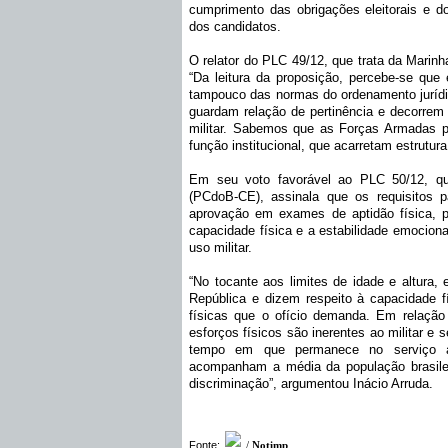
cumprimento das obrigações eleitorais e do
dos candidatos.
O relator do PLC 49/12, que trata da Marinh
“Da leitura da proposição, percebe-se que e
tampouco das normas do ordenamento jurídi
guardam relação de pertinência e decorrem 
militar. Sabemos que as Forças Armadas p
função institucional, que acarretam estrutura 
Em seu voto favorável ao PLC 50/12, que
(PCdoB-CE), assinala que os requisitos p
aprovação em exames de aptidão física, 
capacidade física e a estabilidade emocion
uso militar.
“No tocante aos limites de idade e altura,
República e dizem respeito à capacidade f
físicas que o ofício demanda. Em relação
esforços físicos são inerentes ao militar e
tempo em que permanece no serviço 
acompanham a média da população brasilei
discriminação”, argumentou Inácio Arruda.
Fonte:
/
Notimp