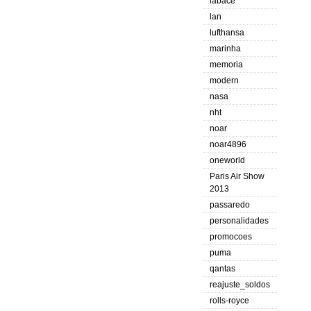
labace
lan
lufthansa
marinha
memoria
modern
nasa
nht
noar
noar4896
oneworld
Paris Air Show
2013
passaredo
personalidades
promocoes
puma
qantas
reajuste_soldos
rolls-royce