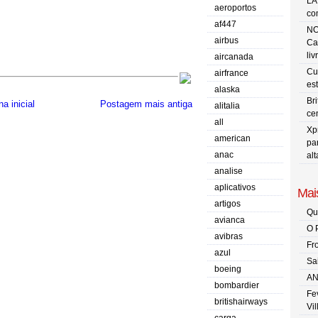
LA
aeroportos
co
af447
NO
airbus
Ca
liv
aircanada
Cu
airfrance
es
alaska
Br
a inicial
Postagem mais antiga
alitalia
ce
all
Xp
american
pa
anac
al
analise
aplicativos
Mais
artigos
Qu
avianca
O 
avibras
Fr
azul
Sa
boeing
AN
bombardier
Fe
britishairways
Vi