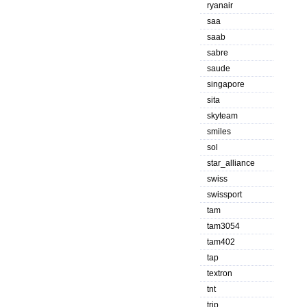
ryanair
saa
saab
sabre
saude
singapore
sita
skyteam
smiles
sol
star_alliance
swiss
swissport
tam
tam3054
tam402
tap
textron
tnt
trip