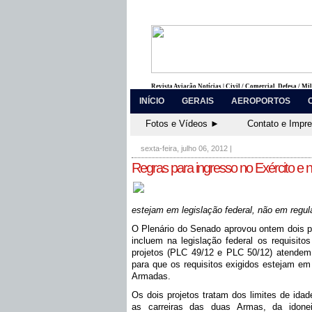
Revista Aviação Notícias | Civil / Comercial, Defesa / Mi
INÍCIO
GERAIS
AEROPORTOS
Fotos e Vídeos ►
Contato e Impr
sexta-feira, julho 06, 2012
|
Regras para ingresso no Exército e n
estejam em legislação federal, não em regul
O Plenário do Senado aprovou ontem dois pr
incluem na legislação federal os requisito
projetos (PLC 49/12 e PLC 50/12) atendem
para que os requisitos exigidos estejam em 
Armadas.
Os dois projetos tratam dos limites de ida
as carreiras das duas Armas, da idone