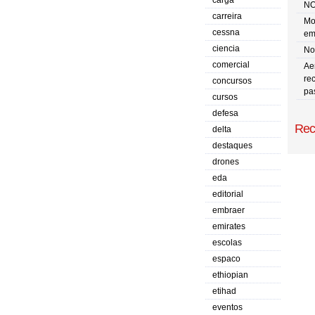
carga
NO
carreira
Mo
cessna
em
ciencia
No 
comercial
Ae
re
concursos
pa
cursos
defesa
Rec
delta
destaques
drones
eda
editorial
embraer
emirates
escolas
espaco
ethiopian
etihad
eventos