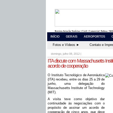
Revista Aviação Notícias | Civil / Comercial, Defesa / Mi
INÍCIO
GERAIS
AEROPORTOS
Fotos e Vídeos ►
Contato e Impr
domingo, julho 08, 2012
|
ITA discute com Massachusetts Insti
acordo de cooperação
O Instituto Tecnológico de Aeronáutica
(ITA) recebeu, entre os dias 25 a 29 de
junho, uma delegação do
Massachusetts Institute of Technology
(MIT).
A visita teve como objetivo dar
continuidade às negociações com o
propósito de assinar um acordo de
cooperação de cinco anos, que deve