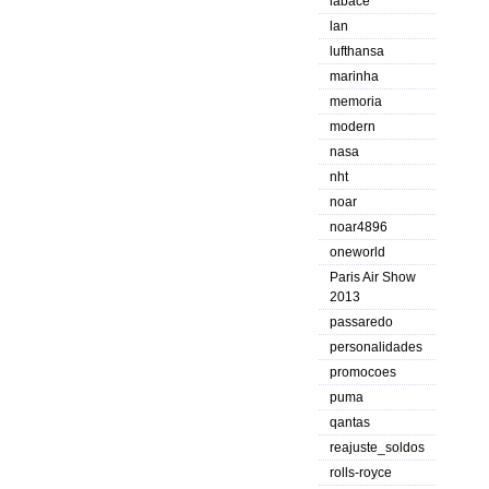
labace
lan
lufthansa
marinha
memoria
modern
nasa
nht
noar
noar4896
oneworld
Paris Air Show
2013
passaredo
personalidades
promocoes
puma
qantas
reajuste_soldos
rolls-royce