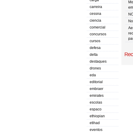
carga
Mo
carreira
em
cessna
NO
ciencia
No 
comercial
Ae
re
concursos
pa
cursos
defesa
Rec
delta
destaques
drones
eda
editorial
embraer
emirates
escolas
espaco
ethiopian
etihad
eventos