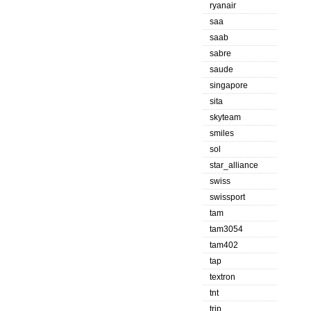
ryanair
saa
saab
sabre
saude
singapore
sita
skyteam
smiles
sol
star_alliance
swiss
swissport
tam
tam3054
tam402
tap
textron
tnt
trip