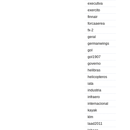
executiva
exercito
finnair
forcaaerea
fx-2
geral
germanwings
gol
gol1907
governo
helibras
helicopteros
iata
industria
infraero
internacional
kayak
klm
laad2011