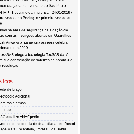
TAM Airlines Brasil lança campanha em
memoração ao aniversário de São Paulo
TIMP - Noticiário da Imprensa - 24/01/2019 /
rro voador da Boeing faz primeiro voo ao ar
re
rsos na área de segurança da aviação civil
tão com as inscrições abertas em Guarulhos
itish Airways pinta aeronaves para celebrar
ntenário em 2019
ressSAR elege a tecnologia TecSAR da IAI
ra sua constelação de satélites de banda X e
ta resolução
 lidos
eda de braço
Protocolo Adicional
onteiras e armas
ia justa
AC atualiza ANACpédia
vereiro com cortesia de duas diárias no Resort
llage Mata Encantada, litoral sul da Bahia