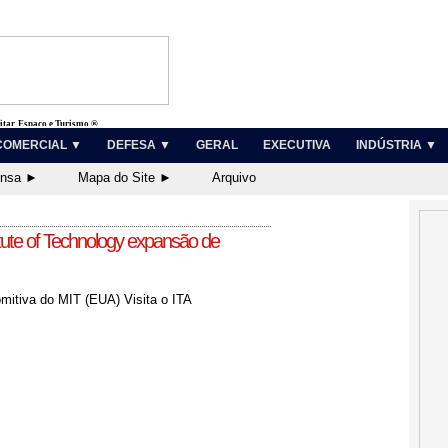
litar, Espaço e Turismo ®
COMERCIAL ▼
DEFESA ▼
GERAL
EXECUTIVA
INDÚSTRIA ▼
ensa ►
Mapa do Site ►
Arquivo
tute of Technology expansão de