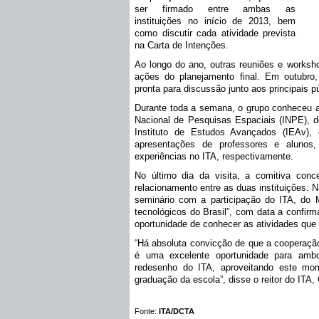
ser firmado entre ambas as
instituições no início de 2013, bem
como discutir cada atividade prevista
na Carta de Intenções.
Ao longo do ano, outras reuniões e worksh
ações do planejamento final. Em outubro,
pronta para discussão junto aos principais p
Durante toda a semana, o grupo conheceu as
Nacional de Pesquisas Espaciais (INPE), do
Instituto de Estudos Avançados (IEAv), 
apresentações de professores e alunos,
experiências no ITA, respectivamente.
No último dia da visita, a comitiva conc
relacionamento entre as duas instituições. 
seminário com a participação do ITA, do 
tecnológicos do Brasil”, com data a confirm
oportunidade de conhecer as atividades que
“Há absoluta convicção de que a cooperação
é uma excelente oportunidade para ambo
redesenho do ITA, aproveitando este mom
graduação da escola”, disse o reitor do ITA
Fonte:
ITA/DCTA