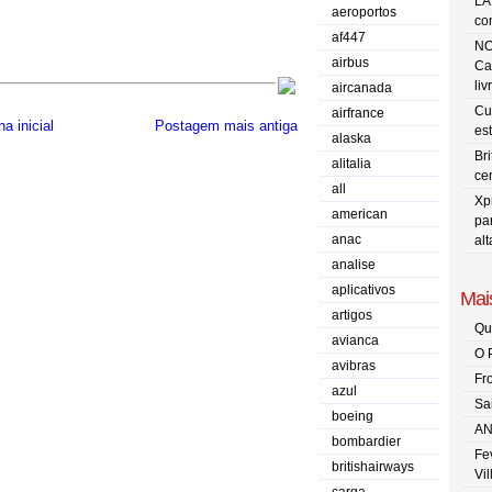
LA
aeroportos
co
af447
NO
airbus
Ca
liv
aircanada
Cu
airfrance
a inicial
Postagem mais antiga
es
alaska
Br
alitalia
ce
all
Xp
american
pa
anac
al
analise
aplicativos
Mais
artigos
Qu
avianca
O 
avibras
Fr
azul
Sa
boeing
AN
bombardier
Fe
britishairways
Vi