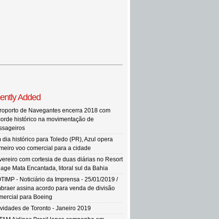
ently Added
roporto de Navegantes encerra 2018 com
corde histórico na movimentação de
ssageiros
 dia histórico para Toledo (PR), Azul opera
imeiro voo comercial para a cidade
vereiro com cortesia de duas diárias no Resort
llage Mata Encantada, litoral sul da Bahia
TIMP - Noticiário da Imprensa - 25/01/2019 /
braer assina acordo para venda de divisão
mercial para Boeing
vidades de Toronto - Janeiro 2019