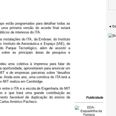
ops estão programados para detalhar todas as
◄ Co
 uma primeira versão do acordo final estará
úblicos de interesse do ITA.
 instalações do ITA, da Embraer, do Instituto
 Instituto de Aeronáutica e Espaço (IAE), do
do Parque Tecnológico, além de assistir a
 sobre as principais áreas de pesquisa e
edeu uma coletiva à imprensa para falar do
Na oportunidade, aproveitaram para anunciar um
MIT e de empresas parceiras sobre “desafios
ar. Ainda este ano, uma comitiva do ITA terá a
 o MIT realiza em Cambridge.
 entre o ITA e a escola de Engenharia do MIT
s e que trará uma grande contribuição ao
ento favorável de duplicação do ensino de
Publicidade
, Carlos Américo Pacheco.