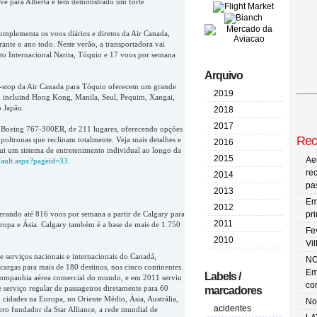
ave para Alberta e tem demonstrado um forte
complementa os voos diários e diretos da Air Canada,
ante o ano todo. Neste verão, a transportadora vai
o Internacional Narita, Tóquio e 17 voos por semana
Arquivo
on-stop da Air Canada para Tóquio oferecem um grande
2019
a, incluind Hong Kong, Manila, Seul, Pequim, Xangai,
o Japão.
2018
2017
 Boeing 767-300ER, de 211 lugares, oferecendo opções
Rec
poltronas que reclinam totalmente. Veja mais detalhes e
2016
lui um sistema de entretenimento individual ao longo da
2015
Ae
fault.aspx?pageid=33
.
re
2014
pa
2013
Em
2012
erando até 816 voos por semana a partir de Calgary para
pr
2011
ropa e Ásia. Calgary também é a base de mais de 1.750
Fe
2010
Vi
serviços nacionais e internacionais do Canadá,
NO
cargas para mais de 180 destinos, nos cinco continentes.
Em
Labels /
 companhia aérea comercial do mundo, e em 2011 serviu
co
 serviço regular de passageiros diretamente para 60
marcadores
 cidades na Europa, no Oriente Médio, Ásia, Austrália,
No
acidentes
ro fundador da Star Alliance, a rede mundial de