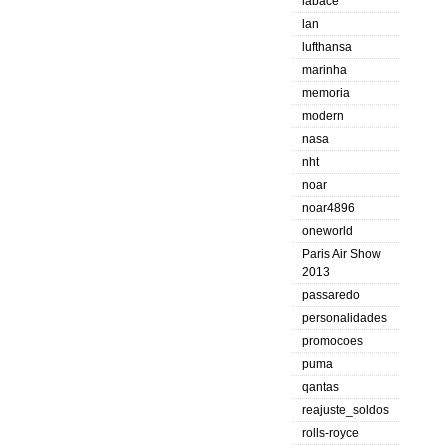
labace
lan
lufthansa
marinha
memoria
modern
nasa
nht
noar
noar4896
oneworld
Paris Air Show
2013
passaredo
personalidades
promocoes
puma
qantas
reajuste_soldos
rolls-royce