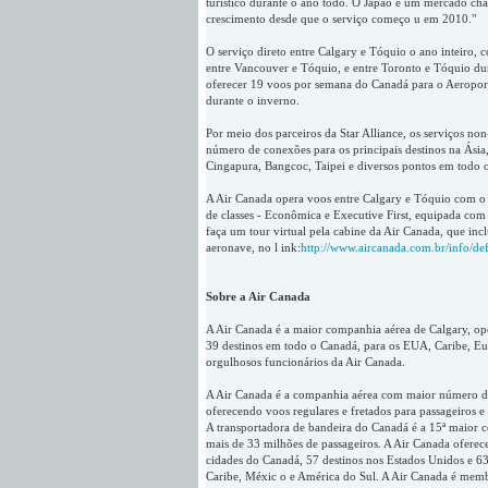
turístico durante o ano todo. O Japão é um mercado ch
crescimento desde que o serviço começo u em 2010."
O serviço direto entre Calgary e Tóquio o ano inteiro, 
entre Vancouver e Tóquio, e entre Toronto e Tóquio dur
oferecer 19 voos por semana do Canadá para o Aeroport
durante o inverno.
Por meio dos parceiros da Star Alliance, os serviços n
número de conexões para os principais destinos na Ási
Cingapura, Bangcoc, Taipei e diversos pontos em todo 
A Air Canada opera voos entre Calgary e Tóquio com o
de classes - Econômica e Executive First, equipada com 
faça um tour virtual pela cabine da Air Canada, que inc
aeronave, no l ink:
http://www.aircanada.com.br/
info/de
Sobre a Air Canada
A Air Canada é a maior companhia aérea de Calgary, op
39 destinos em todo o Canadá, para os EUA, Caribe, Eu
orgulhosos funcionários da Air Canada.
A Air Canada é a companhia aérea com maior número de 
oferecendo voos regulares e fretados para passageiros e 
A transportadora de bandeira do Canadá é a 15ª maior
mais de 33 milhões de passageiros. A Air Canada oferece
cidades do Canadá, 57 destinos nos Estados Unidos e 63
Caribe, Méxic o e América do Sul. A Air Canada é memb