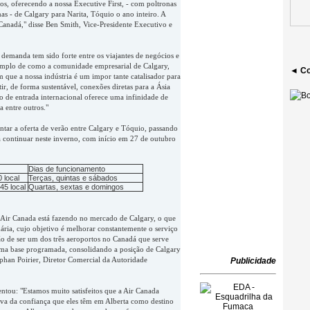
os, oferecendo a nossa Executive First, - com poltronas
s - de Calgary para Narita, Tóquio o ano inteiro. A
Canadá," disse Ben Smith, Vice-Presidente Executivo e
emanda tem sido forte entre os viajantes de negócios e
xemplo de como a comunidade empresarial de Calgary,
◄ Co
 que a nossa indústria é um impor tante catalisador para
r, de forma sustentável, conexões diretas para a Ásia
o de entrada internacional oferece uma infinidade de
 entre outros."
tar a oferta de verão entre Calgary e Tóquio, passando
rá continuar neste inverno, com início em 27 de outubro
Dias de funcionamento
 local
Terças, quintas e sábados
45 local
Quartas, sextas e domingos
 Air Canada está fazendo no mercado de Calgary, o que
ária, cujo objetivo é melhorar constantemente o serviço
o de ser um dos três aeroportos no Canadá que serve
uma base programada, consolidando a posição de Calgary
ephan Poirier, Diretor Comercial da Autoridade
Publicidade
tou: "Estamos muito satisfeitos que a Air Canada
rova da confiança que eles têm em Alberta como destino