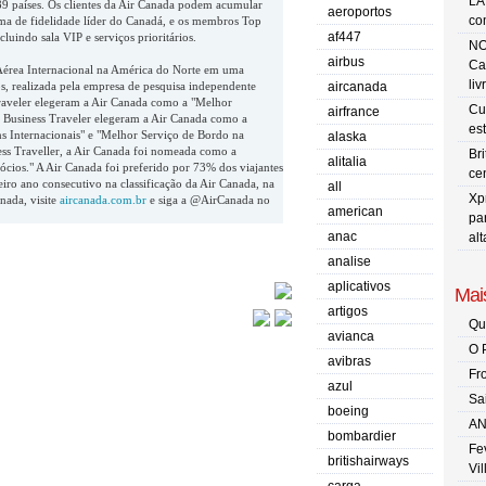
LA
89 países. Os clientes da Air Canada podem acumular
aeroportos
co
ma de fidelidade líder do Canadá, e os membros Top
af447
luindo sala VIP e serviços prioritários.
NO
airbus
Ca
Aérea Internacional na América do Norte em uma
liv
s, realizada pela empresa de pesquisa independente
aircanada
raveler elegeram a Air Canada como a "Melhor
Cu
airfrance
a Business Traveler elegeram a Air Canada como a
es
 Internacionais" e "Melhor Serviço de Bordo na
alaska
ess Traveller, a Air Canada foi nomeada como a
Br
alitalia
cios." A Air Canada foi preferido por 73% dos viajantes
ce
iro ano consecutivo na classificação da Air Canada, na
all
Xp
nada, visite
aircanada.com.br
e siga a @AirCanada no
american
pa
anac
al
analise
aplicativos
Mais
artigos
Qu
avianca
O 
avibras
Fr
azul
Sa
boeing
AN
bombardier
Fe
britishairways
Vi