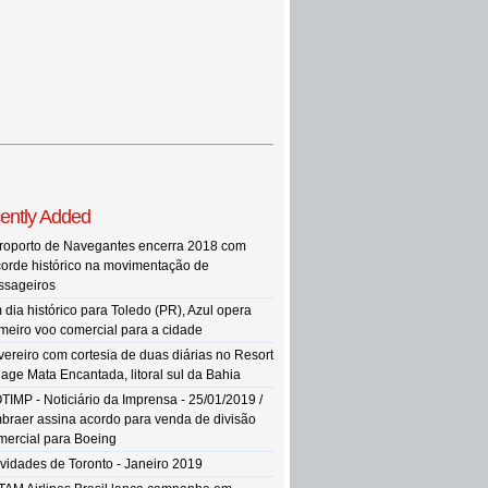
ently Added
roporto de Navegantes encerra 2018 com
corde histórico na movimentação de
ssageiros
 dia histórico para Toledo (PR), Azul opera
imeiro voo comercial para a cidade
vereiro com cortesia de duas diárias no Resort
llage Mata Encantada, litoral sul da Bahia
TIMP - Noticiário da Imprensa - 25/01/2019 /
braer assina acordo para venda de divisão
mercial para Boeing
vidades de Toronto - Janeiro 2019