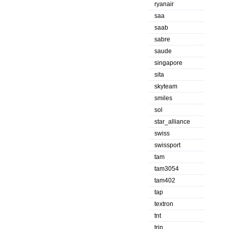
ryanair
saa
saab
sabre
saude
singapore
sita
skyteam
smiles
sol
star_alliance
swiss
swissport
tam
tam3054
tam402
tap
textron
tnt
trip