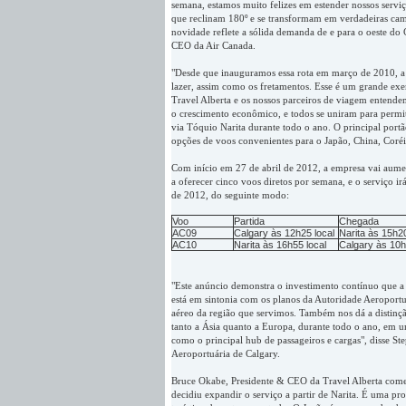
semana, estamos muito felizes em estender nossos serviç
que reclinam 180º e se transformam em verdadeiras cama
novidade reflete a sólida demanda de e para o oeste do 
CEO da Air Canada.
"Desde que inauguramos essa rota em março de 2010, a d
lazer, assim como os fretamentos. Esse é um grande e
Travel Alberta e os nossos parceiros de viagem entendem
o crescimento econômico, e todos se uniram para permiti
via Tóquio Narita durante todo o ano. O principal portã
opções de voos convenientes para o Japão, China, Coréia
Com início em 27 de abril de 2012, a empresa vai aumen
a oferecer cinco voos diretos por semana, e o serviço i
de 2012, do seguinte modo:
Voo
Partida
Chegada
AC09
Calgary às 12h25 local
Narita às 15h20
AC10
Narita às 16h55 local
Calgary às 10h
"Este anúncio demonstra o investimento contínuo que a
está em sintonia com os planos da Autoridade Aeroportu
aéreo da região que servimos. Também nos dá a distinçã
tanto a Ásia quanto a Europa, durante todo o ano, em 
como o principal hub de passageiros e cargas", disse St
Aeroportuária de Calgary.
Bruce Okabe, Presidente & CEO da Travel Alberta comen
decidiu expandir o serviço a partir de Narita. É uma p