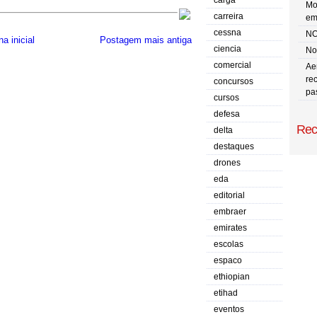
carga
Mo
carreira
em
cessna
NO
a inicial
Postagem mais antiga
ciencia
No 
comercial
Ae
re
concursos
pa
cursos
defesa
Rec
delta
destaques
drones
eda
editorial
embraer
emirates
escolas
espaco
ethiopian
etihad
eventos