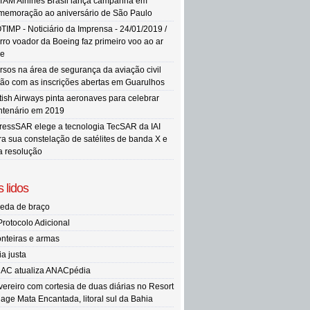
TAM Airlines Brasil lança campanha em
memoração ao aniversário de São Paulo
TIMP - Noticiário da Imprensa - 24/01/2019 /
rro voador da Boeing faz primeiro voo ao ar
re
rsos na área de segurança da aviação civil
tão com as inscrições abertas em Guarulhos
itish Airways pinta aeronaves para celebrar
ntenário em 2019
ressSAR elege a tecnologia TecSAR da IAI
ra sua constelação de satélites de banda X e
ta resolução
 lidos
eda de braço
Protocolo Adicional
onteiras e armas
ia justa
AC atualiza ANACpédia
vereiro com cortesia de duas diárias no Resort
llage Mata Encantada, litoral sul da Bahia