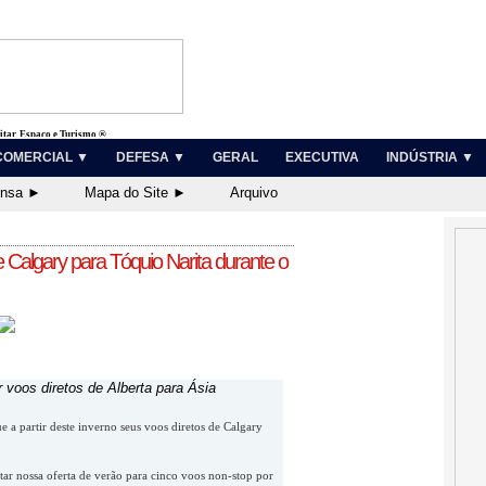
litar, Espaço e Turismo ®
COMERCIAL ▼
DEFESA ▼
GERAL
EXECUTIVA
INDÚSTRIA ▼
ensa ►
Mapa do Site ►
Arquivo
 Calgary para Tóquio Narita durante o
 voos diretos de Alberta para Ásia
 a partir deste inverno seus voos diretos de Calgary
ar nossa oferta de verão para cinco voos non-stop por