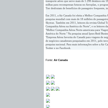
transporte aéreo que serve mais de 1.290 destinos em 1
milhas para recompensas futuras no Aeroplan, o progra
Tier desfrutam de benefícios de passageiro frequente, inc
Em 2011, a Air Canada foi eleita a Melhor Companhia 
pesquisa mundial com mais de 18 milhões de passageiro
Skytrax. Também em 2011, leitores da revista Global T
Companhia Aérea na América do Norte", e os leitores d
"Melhor Companhia Aérea Norte-americana para Viagens
América do Norte." Na pesquisa anual Ipsos Reid Busin
"Empresa Aérea favorita do Canadá para viagens de negó
de negócios canadenses pesquisados em 2011, pelo terce
pesquisa nacional. Para mais informações sobre a Air Ca
Twitter e no Facebook.
Fonte:
Air Canada