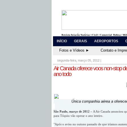
Revista Aviação Notícias | Civil / Comercial, Defesa / Mi
INÍCIO
GERAIS
AEROPORTOS
Fotos e Vídeos ►
Contato e Impr
segunda-feira, março 05, 2012
|
Air Canada oferece voos non-stop de
ano todo
Única companhia aérea a oferecer
São Paulo, março de 2012 –
A Air Canada anunciou que
para Tóquio vão operar o ano inteiro.
"Após o aviso no outono passado de que iríamos aument