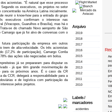
dos acionistas. "É natural que esse processo
to. Segundo os executivos, os projetos no setor
concentrarão na América Latina inicialmente.
de reunir o know-how para a entrada do grupo
 Os executivos confirmam o interesse nas
al (Viracopos, Guarulhos e Brasília), mas há o
Arquivo
o. Trata-se do chamado Novo aeroporto de São
 Camargo que já foi alvo de conversas com o
2019
2018
futura participação da empresa em outros
2017
do trem de alta-velocidade. Os três acionistas
Rec
2016
do (17,2% de participação), Camargo Corrêa
8,78% das ações são negociadas em bolsa.
2015
Ae
re
2014
reiteiras já se prepararam para disputar os
pa
privado - já que têm grande movimentação de
2013
o para os próximos anos.
É o caso da CR
Em
2012
 da CCR, delegará a responsabilidade para a
pr
2011
viárias e de logística com participação da
Fe
 interesse pelos projetos.
2010
Vi
NO
Em
Labels /
co
marcadores
No
acidentes