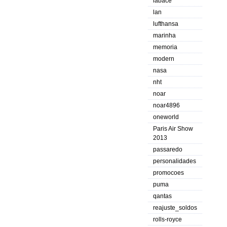
labace
lan
lufthansa
marinha
memoria
modern
nasa
nht
noar
noar4896
oneworld
Paris Air Show
2013
passaredo
personalidades
promocoes
puma
qantas
reajuste_soldos
rolls-royce