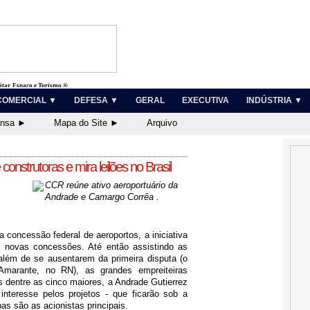
litar, Espaço e Turismo ®
COMERCIAL ▼
DEFESA ▼
GERAL
EXECUTIVA
INDÚSTRIA ▼
ensa ►
Mapa do Site ►
Arquivo
construtoras e mira leilões no Brasil
CCR reúne ativo aeroportuário da
Andrade e Camargo Corrêa .
concessão federal de aeroportos, a iniciativa
s novas concessões. Até então assistindo as
lém de se ausentarem da primeira disputa (o
Amarante, no RN), as grandes empreiteiras
 dentre as cinco maiores, a Andrade Gutierrez
teresse pelos projetos - que ficarão sob a
s são as acionistas principais.