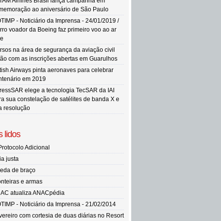
TAM Airlines Brasil lança campanha em
memoração ao aniversário de São Paulo
TIMP - Noticiário da Imprensa - 24/01/2019 /
rro voador da Boeing faz primeiro voo ao ar
re
rsos na área de segurança da aviação civil
tão com as inscrições abertas em Guarulhos
itish Airways pinta aeronaves para celebrar
ntenário em 2019
ressSAR elege a tecnologia TecSAR da IAI
ra sua constelação de satélites de banda X e
ta resolução
 lidos
Protocolo Adicional
ia justa
eda de braço
onteiras e armas
AC atualiza ANACpédia
TIMP - Noticiário da Imprensa - 21/02/2014
vereiro com cortesia de duas diárias no Resort