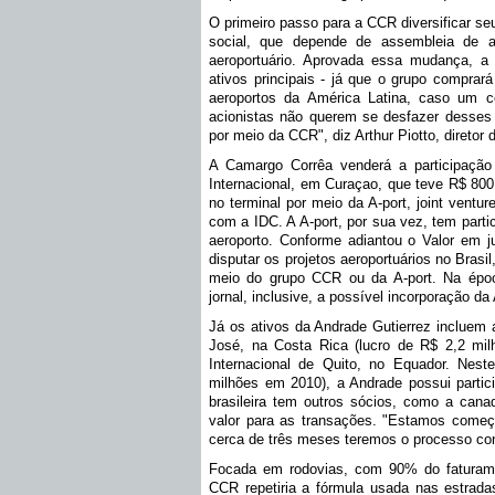
O primeiro passo para a CCR diversificar s
social, que depende de assembleia de ac
aeroportuário. Aprovada essa mudança, a
ativos principais - já que o grupo compra
aeroportos da América Latina, caso um c
acionistas não querem se desfazer desses 
por meio da CCR", diz Arthur Piotto, diretor
A Camargo Corrêa venderá a participação
Internacional, em Curaçao, que teve R$ 800
no terminal por meio da A-port, joint ventu
com a IDC. A A-port, por sua vez, tem parti
aeroporto. Conforme adiantou o Valor em j
disputar os projetos aeroportuários no Brasil
meio do grupo CCR ou da A-port. Na époc
jornal, inclusive, a possível incorporação da
Já os ativos da Andrade Gutierrez incluem 
José, na Costa Rica (lucro de R$ 2,2 mi
Internacional de Quito, no Equador. Neste
milhões em 2010), a Andrade possui partic
brasileira tem outros sócios, como a cana
valor para as transações. "Estamos começ
cerca de três meses teremos o processo con
Focada em rodovias, com 90% do faturame
CCR repetiria a fórmula usada nas estrad