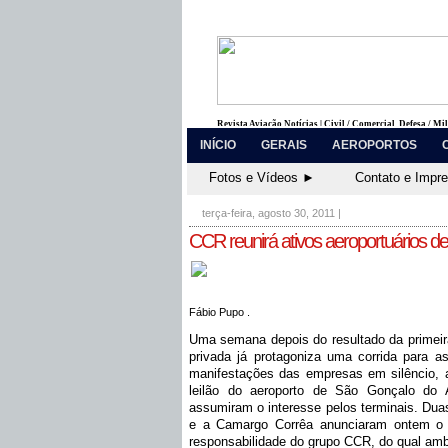
Revista Aviação Notícias | Civil / Comercial, Defesa / Mi
INÍCIO
GERAIS
AEROPORTOS
Fotos e Vídeos ►
Contato e Impr
terça-feira, agosto 30, 2011
|
CCR reunirá ativos aeroportuários de 
Fábio Pupo .
Uma semana depois do resultado da primeira 
privada já protagoniza uma corrida para a
manifestações das empresas em silêncio, a
leilão do aeroporto de São Gonçalo do 
assumiram o interesse pelos terminais. Duas
e a Camargo Corrêa anunciaram ontem o in
responsabilidade do grupo CCR, do qual amba