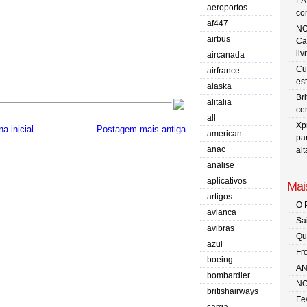
LA
aeroportos
co
af447
NO
airbus
Ca
liv
aircanada
Cu
airfrance
es
alaska
Br
alitalia
ce
all
Xp
a inicial
Postagem mais antiga
american
pa
anac
al
analise
aplicativos
Mais
artigos
O 
avianca
Sa
avibras
Qu
azul
Fr
boeing
AN
bombardier
NO
britishairways
Fe