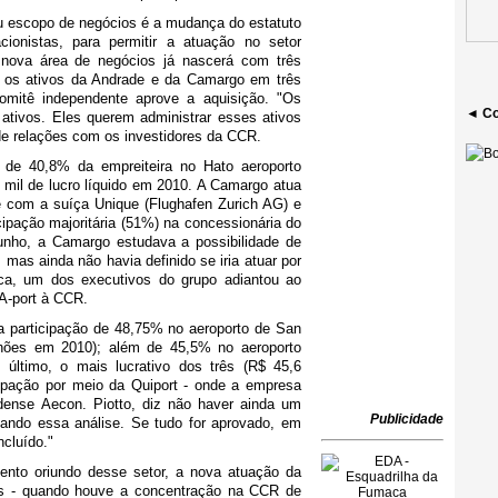
eu escopo de negócios é a mudança do estatuto
ionistas, para permitir a atuação no setor
 nova área de negócios já nascerá com três
rá os ativos da Andrade e da Camargo em três
omitê independente aprove a aquisição. "Os
◄ Co
ativos. Eles querem administrar esses ativos
 de relações com os investidores da CCR.
 de 40,8% da empreiteira no Hato aeroporto
 mil de lucro líquido em 2010. A Camargo atua
re com a suíça Unique (Flughafen Zurich AG) e
cipação majoritária (51%) na concessionária do
unho, a Camargo estudava a possibilidade de
, mas ainda não havia definido se iria atuar por
a, um dos executivos do grupo adiantou ao
 A-port à CCR.
a participação de 48,75% no aeroporto de San
lhões em 2010); além de 45,5% no aeroporto
 último, o mais lucrativo dos três (R$ 45,6
ipação por meio da Quiport - onde a empresa
dense Aecon. Piotto, diz não haver ainda um
Publicidade
ando essa análise. Se tudo for aprovado, em
cluído."
nto oriundo desse setor, a nova atuação da
as - quando houve a concentração na CCR de