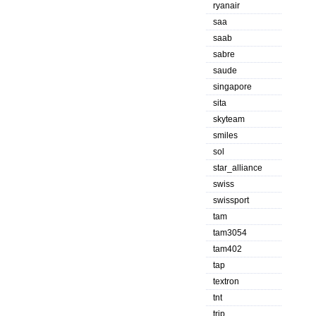
ryanair
saa
saab
sabre
saude
singapore
sita
skyteam
smiles
sol
star_alliance
swiss
swissport
tam
tam3054
tam402
tap
textron
tnt
trip