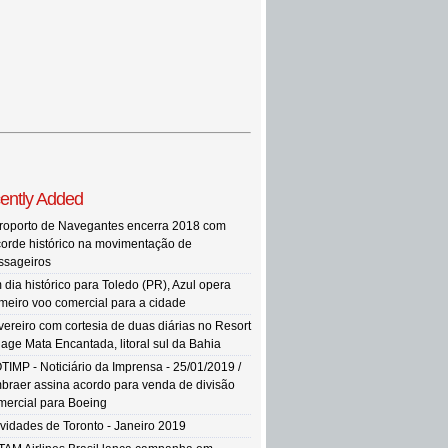
ently Added
roporto de Navegantes encerra 2018 com
corde histórico na movimentação de
ssageiros
 dia histórico para Toledo (PR), Azul opera
imeiro voo comercial para a cidade
vereiro com cortesia de duas diárias no Resort
llage Mata Encantada, litoral sul da Bahia
TIMP - Noticiário da Imprensa - 25/01/2019 /
braer assina acordo para venda de divisão
mercial para Boeing
vidades de Toronto - Janeiro 2019