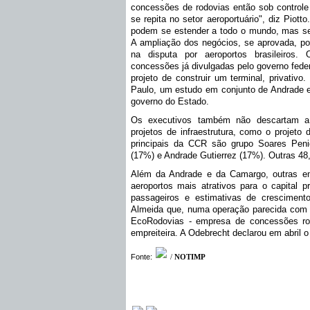
concessões de rodovias então sob controle 
se repita no setor aeroportuário", diz Piot
podem se estender a todo o mundo, mas se 
A ampliação dos negócios, se aprovada, po
na disputa por aeroportos brasileiros.
concessões já divulgadas pelo governo feder
projeto de construir um terminal, privativ
Paulo, um estudo em conjunto de Andrade e
governo do Estado.
Os executivos também não descartam a 
projetos de infraestrutura, como o projeto 
principais da CCR são grupo Soares Peni
(17%) e Andrade Gutierrez (17%). Outras 4
Além da Andrade e da Camargo, outras emp
aeroportos mais atrativos para o capital 
passageiros e estimativas de cresciment
Almeida que, numa operação parecida com a
EcoRodovias - empresa de concessões rodo
empreiteira. A Odebrecht declarou em abril o
Fonte:
/
NOTIMP