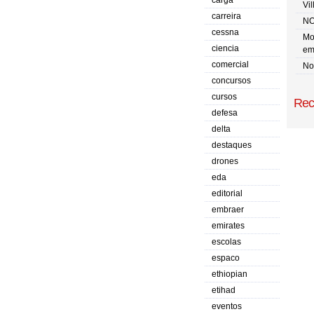
carga
Vi
carreira
NO
cessna
Mo
ciencia
em
comercial
No 
concursos
cursos
Rec
defesa
delta
destaques
drones
eda
editorial
embraer
emirates
escolas
espaco
ethiopian
etihad
eventos