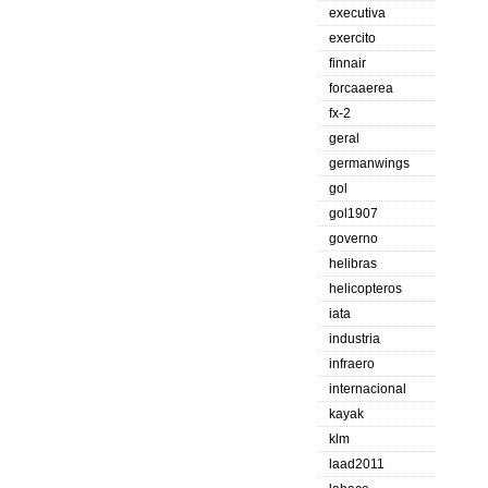
executiva
exercito
finnair
forcaaerea
fx-2
geral
germanwings
gol
gol1907
governo
helibras
helicopteros
iata
industria
infraero
internacional
kayak
klm
laad2011