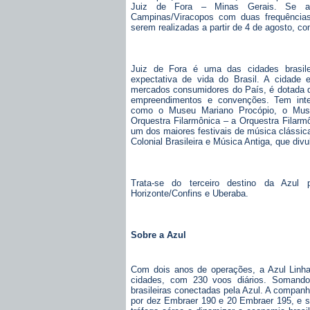
Juiz de Fora – Minas Gerais. Se ap
Campinas/Viracopos com duas frequências 
serem realizadas a partir de 4 de agosto, c
Juiz de Fora é uma das cidades brasile
expectativa de vida do Brasil. A cidade e
mercados consumidores do País, é dotada de
empreendimentos e convenções. Tem inte
como o Museu Mariano Procópio, o Mus
Orquestra Filarmônica – a Orquestra Filarm
um dos maiores festivais de música clássica
Colonial Brasileira e Música Antiga, que divu
Trata-se do terceiro destino da Azul
Horizonte/Confins e Uberaba.
Sobre a Azul
Com dois anos de operações, a Azul Linhas
cidades, com 230 voos diários. Somando
brasileiras conectadas pela Azul. A compan
por dez Embraer 190 e 20 Embraer 195, e se