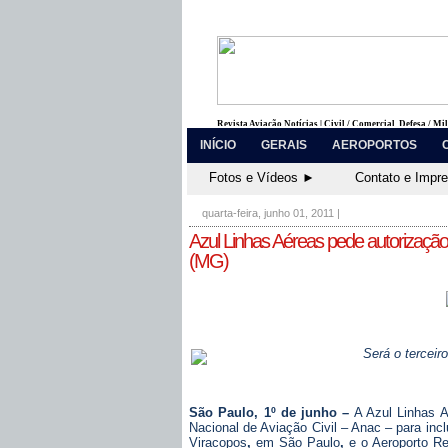
Revista Aviação Notícias | Civil / Comercial, Defesa / Mi
INÍCIO
GERAIS
AEROPORTOS
Fotos e Vídeos ►
Contato e Impr
quarta-feira, junho 01, 2011
|
Azul Linhas Aéreas pede autorizaçã
(MG)
Será o terceir
São Paulo, 1º de junho –
A Azul Linhas A
Nacional de Aviação Civil – Anac – para incl
Viracopos
,
em São Paulo
,
e o Aeroporto R