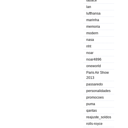
labace
lan
lufthansa
marinha
memoria
modern
nasa
nht
noar
noar4896
oneworld
Paris Air Show
2013
passaredo
personalidades
promocoes
puma
qantas
reajuste_soldos
rolls-royce