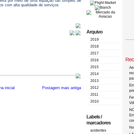
leira por meio de uma equação tão simples de
xos com alta qualidade de serviços.
Arquivo
2019
2018
2017
Rec
2016
2015
Ae
re
2014
pa
2013
Em
2012
a inicial
Postagem mais antiga
pr
2011
Fe
2010
Vi
NO
Em
Labels /
co
marcadores
No
acidentes