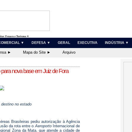
litar, Espaço e Turismo ®
COMERCIAL ▼
DEFESA ▼
GERAL
EXECUTIVA
INDÚSTRIA ▼
ensa ►
Mapa do Site ►
Arquivo
o para nova base em Juiz de Fora
o destino no estado
éreas Brasileiras pediu autorização à Agência
usão da rota entre o
Aeroporto
Internacional de
egional Zona da Mata, que atende a cidade de