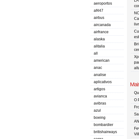
LA
aeroportos
co
af447
NO
airbus
Ca
liv
aircanada
Cu
airfrance
es
alaska
Br
alitalia
ce
all
Xp
american
pa
anac
al
analise
aplicativos
Mais
artigos
Qu
avianca
O 
avibras
Fr
azul
Sa
boeing
AN
bombardier
Fe
britishairways
Vi