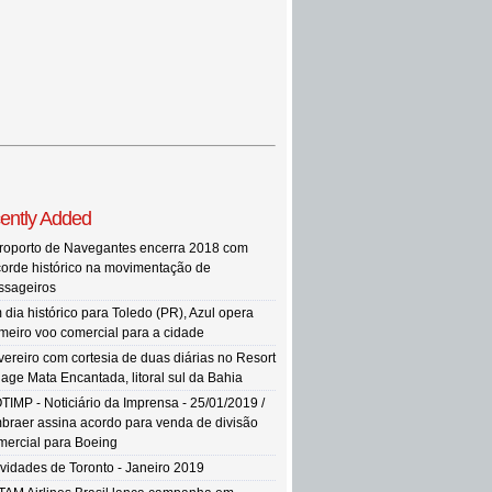
ently Added
roporto de Navegantes encerra 2018 com
corde histórico na movimentação de
ssageiros
 dia histórico para Toledo (PR), Azul opera
imeiro voo comercial para a cidade
vereiro com cortesia de duas diárias no Resort
llage Mata Encantada, litoral sul da Bahia
TIMP - Noticiário da Imprensa - 25/01/2019 /
braer assina acordo para venda de divisão
mercial para Boeing
vidades de Toronto - Janeiro 2019