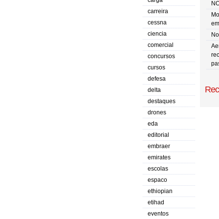
carga
NO
carreira
Mo
cessna
em
ciencia
No 
comercial
Ae
re
concursos
pa
cursos
defesa
Rec
delta
destaques
drones
eda
editorial
embraer
emirates
escolas
espaco
ethiopian
etihad
eventos