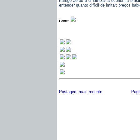
tráfego aéreo e dinamizar a economia brasi
entender quanto difícil de imitar: preços bai
Fonte:
Postagem mais recente
Págin