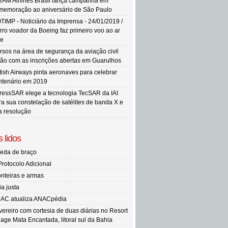
TAM Airlines Brasil lança campanha em
memoração ao aniversário de São Paulo
TIMP - Noticiário da Imprensa - 24/01/2019 /
rro voador da Boeing faz primeiro voo ao ar
re
rsos na área de segurança da aviação civil
tão com as inscrições abertas em Guarulhos
itish Airways pinta aeronaves para celebrar
ntenário em 2019
ressSAR elege a tecnologia TecSAR da IAI
ra sua constelação de satélites de banda X e
ta resolução
 lidos
eda de braço
Protocolo Adicional
onteiras e armas
ia justa
AC atualiza ANACpédia
vereiro com cortesia de duas diárias no Resort
llage Mata Encantada, litoral sul da Bahia