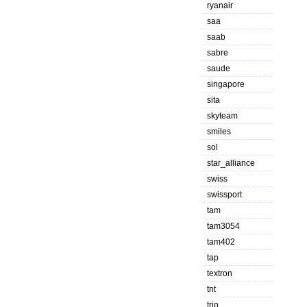
ryanair
saa
saab
sabre
saude
singapore
sita
skyteam
smiles
sol
star_alliance
swiss
swissport
tam
tam3054
tam402
tap
textron
tnt
trip