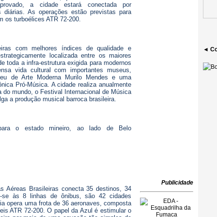
rovado, a cidade estará conectada por
diárias. As operações estão previstas para
om os turboélices ATR 72-200.
iras com melhores índices de qualidade e
◄ Co
strategicamente localizada entre os maiores
 toda a infra-estrutura exigida para modernos
nsa vida cultural com importantes museus,
eu de Arte Moderna Murilo Mendes e uma
ônica Pró-Música. A cidade realiza anualmente
 do mundo, o Festival Internacional de Música
lga a produção musical barroca brasileira.
 para o estado mineiro, ao lado de Belo
Publicidade
 Aéreas Brasileiras conecta 35 destinos, 34
-se às 8 linhas de ônibus, são 42 cidades
hia opera uma frota de 36 aeronaves, composta
is ATR 72-200. O papel da Azul é estimular o