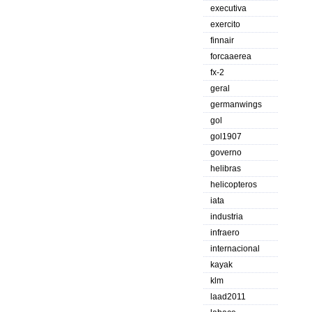
executiva
exercito
finnair
forcaaerea
fx-2
geral
germanwings
gol
gol1907
governo
helibras
helicopteros
iata
industria
infraero
internacional
kayak
klm
laad2011