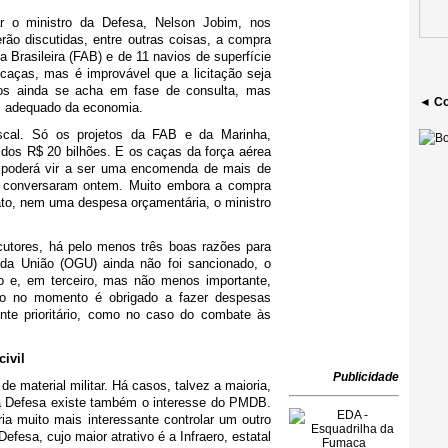
r o ministro da Defesa, Nelson Jobim, nos
rão discutidas, entre outras coisas, a compra
a Brasileira (FAB) e de 11 navios de superfície
caças, mas é improvável que a licitação seja
os ainda se acha em fase de consulta, mas
◄ Co
 adequado da economia.
scal. Só os projetos da FAB e da Marinha,
os R$ 20 bilhões. E os caças da força aérea
e poderá vir a ser uma encomenda de mais de
m conversaram ontem. Muito embora a compra
to, nem uma despesa orçamentária, o ministro
cutores, há pelo menos três boas razões para
 da União (OGU) ainda não foi sancionado, o
 e, em terceiro, mas não menos importante,
no no momento é obrigado a fazer despesas
ente prioritário, como no caso do combate às
ivil
Publicidade
de material militar. Há casos, talvez a maioria,
da Defesa existe também o interesse do PMDB.
ria muito mais interessante controlar um outro
efesa, cujo maior atrativo é a Infraero, estatal