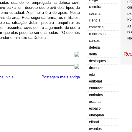
carga
LA
adas quando for empregada na defesa civil,
carreira
ve baixar um decreto que prevê dois tipos de
co
erno estadual. A primeira é a de apoio. Neste
cessna
Pa
is da área. Pela segunda forma, os militares,
Po
ciencia
 da situação. Jobim procura tranquilizar os
As
comercial
s em assuntos civis com o argumento de que o
res
em que elas poderão ser chamadas. "O que nós
concursos
ender o ministro da Defesa.
No
cursos
defesa
Rec
delta
destaques
drones
eda
a inicial
Postagem mais antiga
editorial
embraer
emirates
escolas
espaco
ethiopian
etihad
eventos