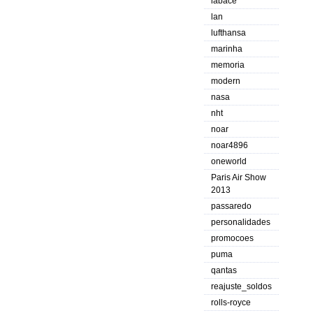
labace
lan
lufthansa
marinha
memoria
modern
nasa
nht
noar
noar4896
oneworld
Paris Air Show
2013
passaredo
personalidades
promocoes
puma
qantas
reajuste_soldos
rolls-royce