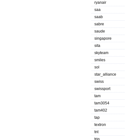
ryanair
saa
saab
sabre
saude
singapore
sita
skyteam
smiles
sol
star_alliance
swiss
swissport
tam
tam3054
tam402
tap
textron
tnt
trip