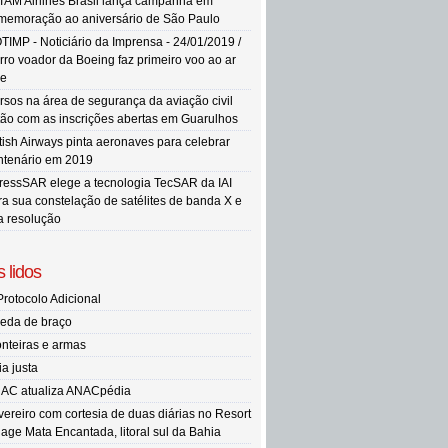
TAM Airlines Brasil lança campanha em
memoração ao aniversário de São Paulo
TIMP - Noticiário da Imprensa - 24/01/2019 /
rro voador da Boeing faz primeiro voo ao ar
re
rsos na área de segurança da aviação civil
tão com as inscrições abertas em Guarulhos
itish Airways pinta aeronaves para celebrar
ntenário em 2019
ressSAR elege a tecnologia TecSAR da IAI
ra sua constelação de satélites de banda X e
ta resolução
 lidos
Protocolo Adicional
eda de braço
onteiras e armas
ia justa
AC atualiza ANACpédia
vereiro com cortesia de duas diárias no Resort
llage Mata Encantada, litoral sul da Bahia