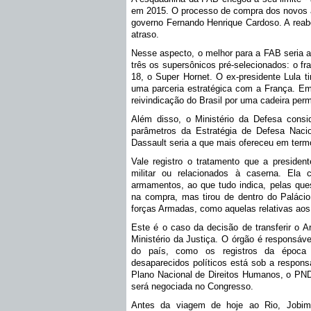
em 2015. O processo de compra dos novos a
governo Fernando Henrique Cardoso. A reaber
atraso.
Nesse aspecto, o melhor para a FAB seria a 
três os supersônicos pré-selecionados: o fr
18, o Super Hornet. O ex-presidente Lula ti
uma parceria estratégica com a França. Em 
reivindicação do Brasil por uma cadeira p
Além disso, o Ministério da Defesa cons
parâmetros da Estratégia de Defesa Nacio
Dassault seria a que mais ofereceu em termo
Vale registro o tratamento que a preside
militar ou relacionados à caserna. El
armamentos, ao que tudo indica, pelas que
na compra, mas tirou de dentro do Palácio
forças Armadas, como aquelas relativas aos
Este é o caso da decisão de transferir o Ar
Ministério da Justiça. O órgão é responsáv
do país, como os registros da época 
desaparecidos políticos está sob a respons
Plano Nacional de Direitos Humanos, o PN
será negociada no Congresso.
Antes da viagem de hoje ao Rio, Jobim