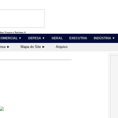
litar, Espaço e Turismo ®
COMERCIAL ▼
DEFESA ▼
GERAL
EXECUTIVA
INDÚSTRIA ▼
ensa ►
Mapa do Site ►
Arquivo