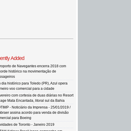
ently Added
roporto de Navegantes encerra 2018 com
corde histórico na movimentação de
ssageiros
 dia histórico para Toledo (PR), Azul opera
imeiro voo comercial para a cidade
vereiro com cortesia de duas diárias no Resort
llage Mata Encantada, litoral sul da Bahia
TIMP - Noticiário da Imprensa - 25/01/2019 /
braer assina acordo para venda de divisão
mercial para Boeing
vidades de Toronto - Janeiro 2019