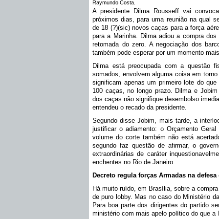
Raymundo Costa.
A presidente Dilma Rousseff vai convoca
próximos dias, para uma reunião na qual se
de 18 (?)(sic) novos caças para a força aére
para a Marinha. Dilma adiou a compra dos 
retomada do zero. A negociação dos barc
também pode esperar por um momento mais
Dilma está preocupada com a questão fi
somados, envolvem alguma coisa em torno d
significam apenas um primeiro lote do qu
100 caças, no longo prazo. Dilma e Jobi
dos caças não signifique desembolso imedia
entendeu o recado da presidente.
Segundo disse Jobim, mais tarde, a interlo
justificar o adiamento: o Orçamento Geral
volume do corte também não está acertado
segundo faz questão de afirmar, o gover
extraordinárias de caráter inquestionavelm
enchentes no Rio de Janeiro.
Decreto regula forças Armadas na defesa c
Há muito ruído, em Brasília, sobre a compra 
de puro lobby. Mas no caso do Ministério 
Para boa parte dos dirigentes do partido se
ministério com mais apelo político do que a D