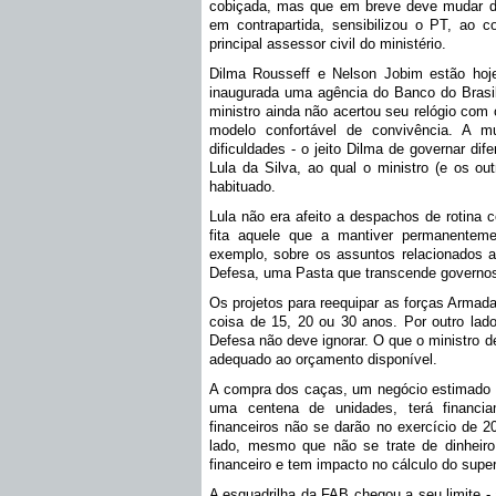
cobiçada, mas que em breve deve mudar de 
em contrapartida, sensibilizou o PT, ao 
principal assessor civil do ministério.
Dilma Rousseff e Nelson Jobim estão hoj
inaugurada uma agência do Banco do Brasil,
ministro ainda não acertou seu relógio com
modelo confortável de convivência. A m
dificuldades - o jeito Dilma de governar dif
Lula da Silva, ao qual o ministro (e os o
habituado.
Lula não era afeito a despachos de rotina 
fita aquele que a mantiver permanenteme
exemplo, sobre os assuntos relacionados 
Defesa, uma Pasta que transcende governo
Os projetos para reequipar as forças Armada
coisa de 15, 20 ou 30 anos. Por outro lado
Defesa não deve ignorar. O que o ministro 
adequado ao orçamento disponível.
A compra dos caças, um negócio estimado e
uma centena de unidades, terá financia
financeiros não se darão no exercício de 20
lado, mesmo que não se trate de dinheiro
financeiro e tem impacto no cálculo do super
A esquadrilha da FAB chegou a seu limite - 