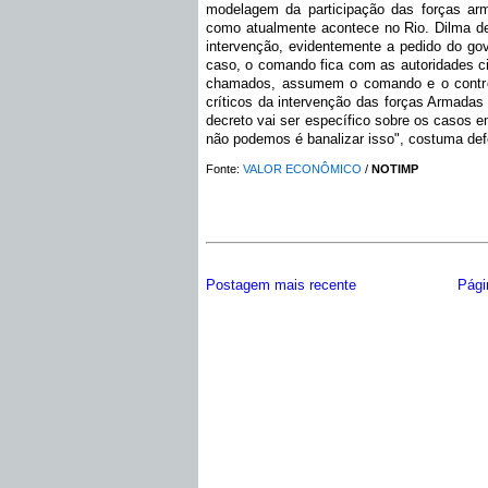
modelagem da participação das forças arm
como atualmente acontece no Rio. Dilma de
intervenção, evidentemente a pedido do gov
caso, o comando fica com as autoridades civ
chamados, assumem o comando e o controle
críticos da intervenção das forças Armada
decreto vai ser específico sobre os casos 
não podemos é banalizar isso", costuma def
Fonte:
VALOR ECONÔMICO
/
NOTIMP
Postagem mais recente
Págin