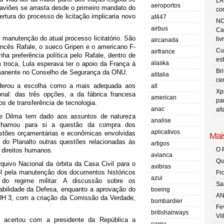
LA
aeroportos
viões se arrasta desde o primeiro mandato do
co
tura do processo de licitação implicaria novo
af447
NO
airbus
Ca
manutenção do atual processo licitatório. São
liv
aircanada
ancês Rafale, o sueco Gripen e o americano F-
Cu
airfrance
nha preferência política pelo Rafale, dentro de
es
alaska
troca, Lula esperava ter o apoio da França à
Br
ermanente no Conselho de Segurança da ONU.
alitalia
ce
iderou a escolha como a mais adequada aos
all
Xp
nal: das três opções, a da fábrica francesa
american
pa
s de transferência de tecnologia.
anac
al
nte Dilma tem dado aos assuntos de natureza
analise
a chamou para si a questão da compra dos
aplicativos
stões orçamentárias e econômicas envolvidas
Mais
 do Planalto outras questões relacionadas às
artigos
O 
 direitos humanos.
avianca
Qu
quivo Nacional da órbita da Casa Civil para o
avibras
el pela manutenção dos documentos históricos
Fr
azul
do regime militar. A discussão sobre os
Sa
abilidade da Defesa, enquanto a aprovação do
boeing
AN
DH 3, com a criação da Comissão da Verdade,
bombardier
Fe
britishairways
Vi
 acertou com a presidente da República a