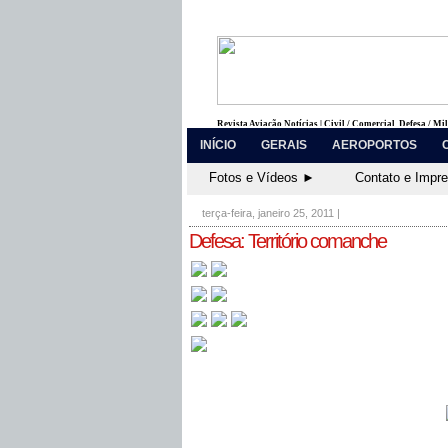
Revista Aviação Notícias | Civil / Comercial, Defesa / Mi
INÍCIO
GERAIS
AEROPORTOS
Fotos e Vídeos ►
Contato e Impr
terça-feira, janeiro 25, 2011
|
Defesa: Território comanche