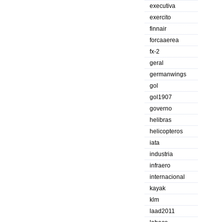
executiva
exercito
finnair
forcaaerea
fx-2
geral
germanwings
gol
gol1907
governo
helibras
helicopteros
iata
industria
infraero
internacional
kayak
klm
laad2011