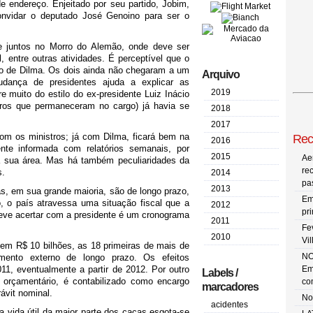
endereço. Enjeitado por seu partido, Jobim,
convidar o deputado José Genoino para ser o
e juntos no Morro do Alemão, onde deve ser
 entre outras atividades. É perceptível que o
 o de Dilma. Os dois ainda não chegaram a um
Arquivo
udança de presidentes ajuda a explicar as
2019
ere muito do estilo do ex-presidente Luiz Inácio
utros que permaneceram no cargo) já havia se
2018
2017
com os ministros; já com Dilma, ficará bem na
Rec
2016
nte informada com relatórios semanais, por
2015
Ae
a sua área. Mas há também peculiaridades da
re
s.
2014
pa
2013
s, em sua grande maioria, são de longo prazo,
Em
, o país atravessa uma situação fiscal que a
2012
pr
deve acertar com a presidente é um cronograma
2011
Fe
2010
Vi
m R$ 10 bilhões, as 18 primeiras de mais de
NO
mento externo de longo prazo. Os efeitos
11, eventualmente a partir de 2012. Por outro
Em
Labels /
 orçamentário, é contabilizado como encargo
co
marcadores
ávit nominal.
No
acidentes
a vida útil da maior parte dos caças esgota-se