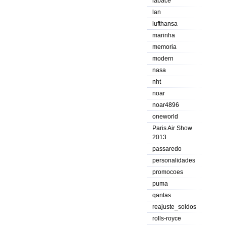
labace
lan
lufthansa
marinha
memoria
modern
nasa
nht
noar
noar4896
oneworld
Paris Air Show
2013
passaredo
personalidades
promocoes
puma
qantas
reajuste_soldos
rolls-royce