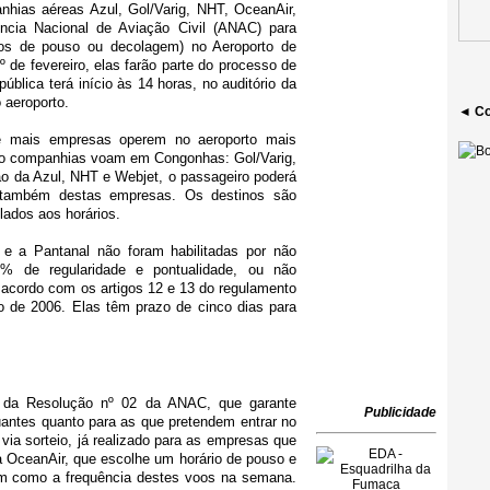
hias aéreas Azul, Gol/Varig, NHT, OceanAir,
ncia Nacional de Aviação Civil (ANAC) para
ários de pouso ou decolagem) no Aeroporto de
 de fevereiro, elas farão parte do processo de
ública terá início às 14 horas, no auditório da
 aeroporto.
◄ Co
que mais empresas operem no aeroporto mais
tro companhias voam em Congonhas: Gol/Varig,
o da Azul, NHT e Webjet, o passageiro poderá
 também destas empresas. Os destinos são
lados aos horários.
 e a Pantanal não foram habilitadas por não
% de regularidade e pontualidade, ou não
 acordo com os artigos 12 e 13 do regulamento
 de 2006. Elas têm prazo de cinco dias para
 da Resolução nº 02 da ANAC, que garante
Publicidade
uantes quanto para as que pretendem entrar no
via sorteio, já realizado para as empresas que
 OceanAir, que escolhe um horário de pouso e
im como a frequência destes voos na semana.