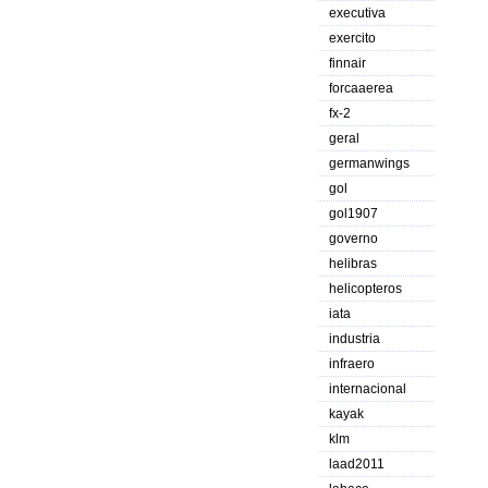
executiva
exercito
finnair
forcaaerea
fx-2
geral
germanwings
gol
gol1907
governo
helibras
helicopteros
iata
industria
infraero
internacional
kayak
klm
laad2011