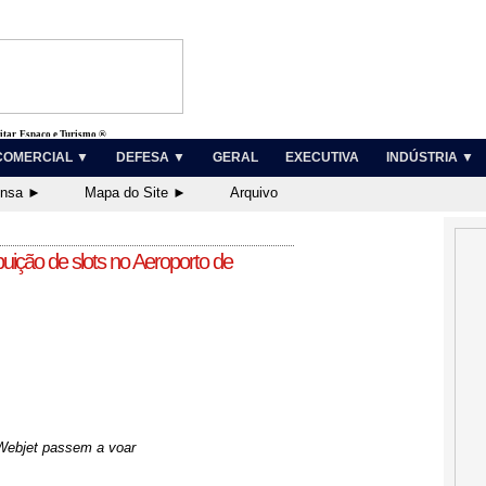
litar, Espaço e Turismo ®
COMERCIAL ▼
DEFESA ▼
GERAL
EXECUTIVA
INDÚSTRIA ▼
ensa ►
Mapa do Site ►
Arquivo
buição de slots no Aeroporto de
 Webjet passem a voar