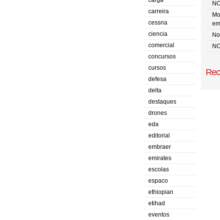
carga
NO
carreira
Mo
cessna
em
ciencia
No 
comercial
NO
concursos
cursos
Rec
defesa
delta
destaques
drones
eda
editorial
embraer
emirates
escolas
espaco
ethiopian
etihad
eventos