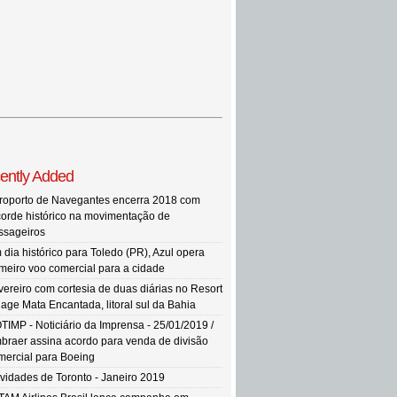
ently Added
roporto de Navegantes encerra 2018 com
corde histórico na movimentação de
ssageiros
 dia histórico para Toledo (PR), Azul opera
imeiro voo comercial para a cidade
vereiro com cortesia de duas diárias no Resort
llage Mata Encantada, litoral sul da Bahia
TIMP - Noticiário da Imprensa - 25/01/2019 /
braer assina acordo para venda de divisão
mercial para Boeing
vidades de Toronto - Janeiro 2019