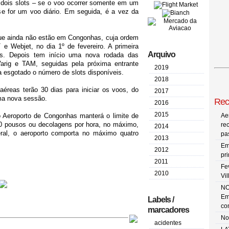
dois slots – se o voo ocorrer somente em um
e for um voo diário. Em seguida, é a vez da
ue ainda não estão em Congonhas, cuja ordem
 e Webjet, no dia 1º de fevereiro. A primeira
Arquivo
s. Depois tem início uma nova rodada das
arig e TAM, seguidas pela próxima entrante
2019
a esgotado o número de slots disponíveis.
2018
éreas terão 30 dias para iniciar os voos, do
2017
uma nova sessão.
Rec
2016
2015
 Aeroporto de Congonhas manterá o limite de
Ae
 pousos ou decolagens por hora, no máximo,
re
2014
eral, o aeroporto comporta no máximo quatro
pa
2013
Em
2012
pr
2011
Fe
2010
Vi
NO
Em
Labels /
co
marcadores
No
acidentes