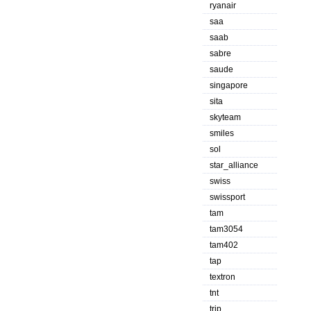
ryanair
saa
saab
sabre
saude
singapore
sita
skyteam
smiles
sol
star_alliance
swiss
swissport
tam
tam3054
tam402
tap
textron
tnt
trip