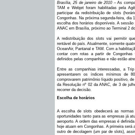
Brasília, 25 de janeiro de 2010 –
As compan
TAM e Webjet foram habilitadas pela Agê
participar da redistribuição de slots (hor
Congonhas. Na próxima segunda-feira, dia 1º
escolha dos horários disponíveis. A sessão p
ANAC em Brasília, próximo ao Terminal 2 do
A redistribuição dos slots vai permitir 
rentável do país. Atualmente, somente qua
OceanAir, Pantanal e TAM. Com a habilitaçã
contar com rotas a partir de Congonhas
definidos pelas companhias e não estão atre
Entre as companhias interessadas, a Trip
apresentarem os índices mínimos de 80
comprovarem patrimônio líquido positivo, de
da Resolução nº 02 da ANAC, de 3 de julho
recorrer da decisão.
Escolha de horários
A escolha de slots obedecerá as normas
oportunidades tanto para as empresas já at
aeroporto. A ordem das empresas é definida 
hoje atuam em Congonhas. A primeira será a
outro de decolagem (um par de slots), ass