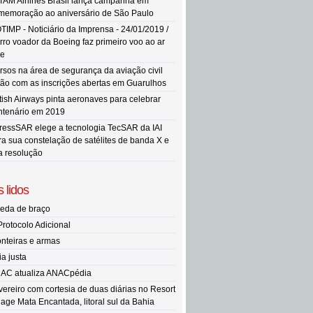
TAM Airlines Brasil lança campanha em
memoração ao aniversário de São Paulo
TIMP - Noticiário da Imprensa - 24/01/2019 /
rro voador da Boeing faz primeiro voo ao ar
re
rsos na área de segurança da aviação civil
tão com as inscrições abertas em Guarulhos
itish Airways pinta aeronaves para celebrar
ntenário em 2019
ressSAR elege a tecnologia TecSAR da IAI
ra sua constelação de satélites de banda X e
ta resolução
 lidos
eda de braço
Protocolo Adicional
onteiras e armas
ia justa
AC atualiza ANACpédia
vereiro com cortesia de duas diárias no Resort
llage Mata Encantada, litoral sul da Bahia