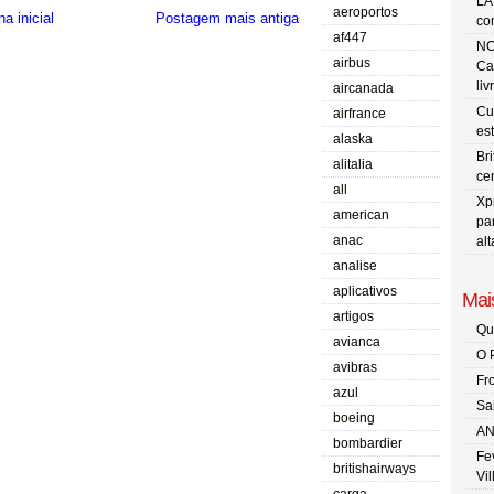
LA
aeroportos
a inicial
Postagem mais antiga
co
af447
NO
airbus
Ca
liv
aircanada
Cu
airfrance
es
alaska
Br
alitalia
ce
all
Xp
american
pa
anac
al
analise
aplicativos
Mais
artigos
Qu
avianca
O 
avibras
Fr
azul
Sa
boeing
AN
bombardier
Fe
britishairways
Vi