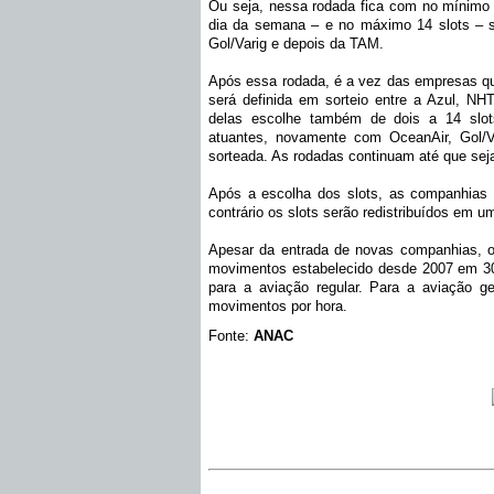
Ou seja, nessa rodada fica com no mínimo 
dia da semana – e no máximo 14 slots – s
Gol/Varig e depois da TAM.
Após essa rodada, é a vez das empresas q
será definida em sorteio entre a Azul, NHT
delas escolhe também de dois a 14 slot
atuantes, novamente com OceanAir, Gol/V
sorteada. As rodadas continuam até que sej
Após a escolha dos slots, as companhias a
contrário os slots serão redistribuídos em 
Apesar da entrada de novas companhias, o
movimentos estabelecido desde 2007 em 30
para a aviação regular. Para a aviação g
movimentos por hora.
Fonte:
ANAC