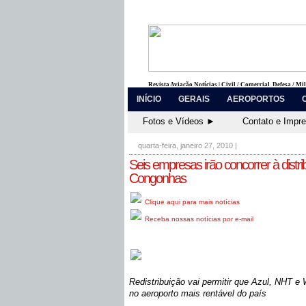
Revista Aviação Notícias | Civil / Comercial, Defesa / Mi
INÍCIO
GERAIS
AEROPORTOS
Fotos e Vídeos ►
Contato e Impr
quarta-feira, janeiro 27, 2010
|
Seis empresas irão concorrer à distri
Congonhas
Clique aqui para mais notícias
Receba nossas notícias por e-mail
Redistribuição vai permitir que Azul, NHT e
no aeroporto mais rentável do país