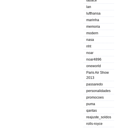
labace
lan
lufthansa
marinha
memoria
modern
nasa
nht
noar
noar4896
oneworld
Paris Air Show
2013
passaredo
personalidades
promocoes
puma
qantas
reajuste_soldos
rolls-royce