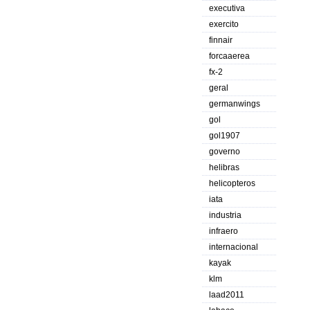
executiva
exercito
finnair
forcaaerea
fx-2
geral
germanwings
gol
gol1907
governo
helibras
helicopteros
iata
industria
infraero
internacional
kayak
klm
laad2011