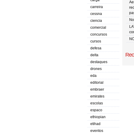
carga
Ae
carreira
re
pa
cessna
No 
ciencia
LA
comercial
co
concursos
NO
cursos
defesa
Rec
delta
destaques
drones
eda
editorial
embraer
emirates
escolas
espaco
ethiopian
etihad
eventos