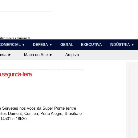
litar, Espaço e Turismo ®
COMERCIAL ▼
DEFESA ▼
GERAL
EXECUTIVA
INDÚSTRIA ▼
ensa ►
Mapa do Site ►
Arquivo
 segunda-feira
de Sorvetes nos voos da Super Ponte (entre
tos Dumont, Curitiba, Porto Alegre, Brasília e
 14h01 e 18h30....