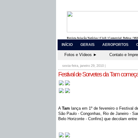
Revista Aviação Notícias | Civil / Comercial, Defesa / Mi
INÍCIO
GERAIS
AEROPORTOS
Fotos e Vídeos ►
Contato e Impr
sexta-feira, janeiro 29, 2010
|
Festival de Sorvetes da Tam começa
A
Tam
lança em 1º de fevereiro o Festival 
São Paulo - Congonhas, Rio de Janeiro - San
Belo Horizonte - Confins) que decolam entre