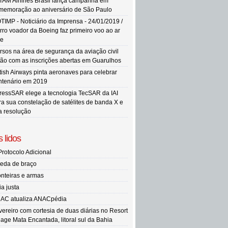
TAM Airlines Brasil lança campanha em
memoração ao aniversário de São Paulo
TIMP - Noticiário da Imprensa - 24/01/2019 /
rro voador da Boeing faz primeiro voo ao ar
re
rsos na área de segurança da aviação civil
tão com as inscrições abertas em Guarulhos
itish Airways pinta aeronaves para celebrar
ntenário em 2019
ressSAR elege a tecnologia TecSAR da IAI
ra sua constelação de satélites de banda X e
ta resolução
 lidos
Protocolo Adicional
eda de braço
onteiras e armas
ia justa
AC atualiza ANACpédia
vereiro com cortesia de duas diárias no Resort
llage Mata Encantada, litoral sul da Bahia