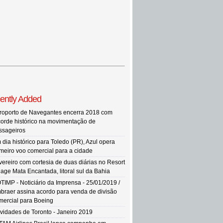
ently Added
roporto de Navegantes encerra 2018 com
corde histórico na movimentação de
ssageiros
 dia histórico para Toledo (PR), Azul opera
imeiro voo comercial para a cidade
vereiro com cortesia de duas diárias no Resort
llage Mata Encantada, litoral sul da Bahia
TIMP - Noticiário da Imprensa - 25/01/2019 /
braer assina acordo para venda de divisão
mercial para Boeing
vidades de Toronto - Janeiro 2019