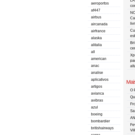
LA
aeroportos
co
af447
NO
airbus
Ca
liv
aircanada
Cu
airfrance
es
alaska
Br
alitalia
ce
all
Xp
american
pa
anac
al
analise
aplicativos
Mais
artigos
O 
avianca
Qu
avibras
Fr
azul
Sa
boeing
AN
bombardier
Fe
britishairways
Vi