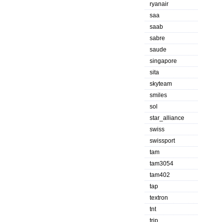
ryanair
saa
saab
sabre
saude
singapore
sita
skyteam
smiles
sol
star_alliance
swiss
swissport
tam
tam3054
tam402
tap
textron
tnt
trip