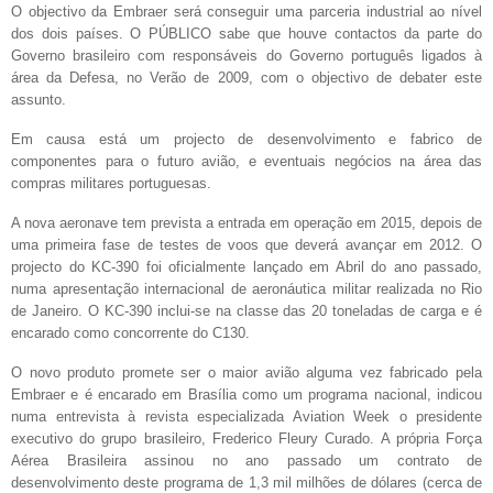
O objectivo da Embraer será conseguir uma parceria industrial ao nível
dos dois países. O PÚBLICO sabe que houve contactos da parte do
Governo brasileiro com responsáveis do Governo português ligados à
área da Defesa, no Verão de 2009, com o objectivo de debater este
assunto.
Em causa está um projecto de desenvolvimento e fabrico de
componentes para o futuro avião, e eventuais negócios na área das
compras militares portuguesas.
A nova aeronave tem prevista a entrada em operação em 2015, depois de
uma primeira fase de testes de voos que deverá avançar em 2012. O
projecto do KC-390 foi oficialmente lançado em Abril do ano passado,
numa apresentação internacional de aeronáutica militar realizada no Rio
de Janeiro. O KC-390 inclui-se na classe das 20 toneladas de carga e é
encarado como concorrente do C130.
O novo produto promete ser o maior avião alguma vez fabricado pela
Embraer e é encarado em Brasília como um programa nacional, indicou
numa entrevista à revista especializada Aviation Week o presidente
executivo do grupo brasileiro, Frederico Fleury Curado.
A própria Força
Aérea Brasileira assinou no ano passado um contrato de
desenvolvimento deste programa de 1,3 mil milhões de dólares (cerca de