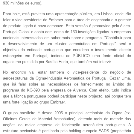
930 milhões de euros).
Para hoje, está prevista uma apresentação pública, em Lisboa, onde irão
falar o vice-presidente da Embraer para a área de engenharia e o gerente
de produto ligado à nova aeronave. Esta sessão é promovida pela Aicep-
Portugal Global e conta com cerca de 130 inscrições ligadas a empresas
nacionais interessadas em saber mais sobre o programa.
"Contribuir para
o desenvolvimento de um cluster aeronáutico em Portugal" será o
objectivo da entidade portuguesa que coordena o investimento directo
estrangeiro em Portugal, indicou ao PÚBLICO uma fonte oficial do
organismo presidido por Basílio Horta, que também vai intervir.
No encontro vai estar também o vice-presidente do negócio de
aeroestruturas da Ogma-Indústria Aeronáutica de Portugal, Cezar Lima,
que irá falar sobre as necessidades de fornecimento no âmbito do
programa do KC-390 pela empresa de Alverca. Com efeito, tudo indica
que a fábrica portuguesa poderá participar neste projecto, até porque tem
uma forte ligação ao grupo Embraer.
O grupo brasileiro é desde 2005 o principal accionista da Ogma (ex-
Oficinas Gerais de Material Aeronáutico), detendo mais de metade das
acções da maior empresa de fabricação aeronáutica portuguesa. A
estrutura accionista é partilhada pela holding europeia EADS (proprietária