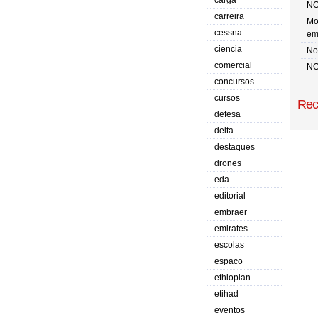
carga
NO
carreira
Mo
cessna
em
ciencia
No 
comercial
NO
concursos
cursos
Rec
defesa
delta
destaques
drones
eda
editorial
embraer
emirates
escolas
espaco
ethiopian
etihad
eventos