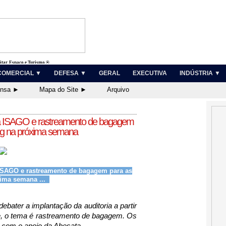
litar, Espaço e Turismo ®
COMERCIAL ▼
DEFESA ▼
GERAL
EXECUTIVA
INDÚSTRIA ▼
ensa ►
Mapa do Site ►
Arquivo
ia ISAGO e rastreamento de bagagem
ng na próxima semana
 ISAGO e rastreamento de bagagem para as
xima semana ...
debater a implantação da auditoria a partir 
e, o tema é rastreamento de bagagem. Os 