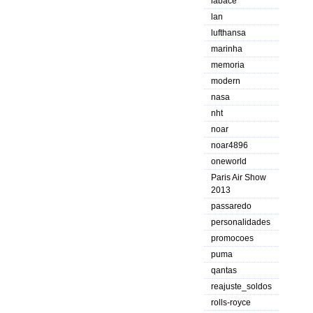
labace
lan
lufthansa
marinha
memoria
modern
nasa
nht
noar
noar4896
oneworld
Paris Air Show
2013
passaredo
personalidades
promocoes
puma
qantas
reajuste_soldos
rolls-royce