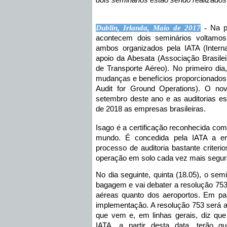
dois seminários estão sendo realizados
Dublin, Irlanda, Maio de 2017
 - 
Na p
acontecem dois seminários voltamos
ambos organizados pela IATA (Internat
apoio da Abesata (Associação Brasilei
de Transporte Aéreo). No primeiro dia, 
mudanças e benefícios proporcionados 
Audit for Ground Operations). O nov
setembro deste ano e as auditorias e
de 2018 as empresas brasileiras.  
Isago é a certificação reconhecida com
mundo. É concedida pela IATA a em
processo de auditoria bastante criterios
operação em solo cada vez mais segur
No dia seguinte, quinta (18.05), o sem
bagagem e vai debater a resolução 753,
aéreas quanto dos aeroportos. Em pau
implementação. A resolução 753 será ad
que vem e, em linhas gerais, diz qu
IATA, a partir desta data, terão q