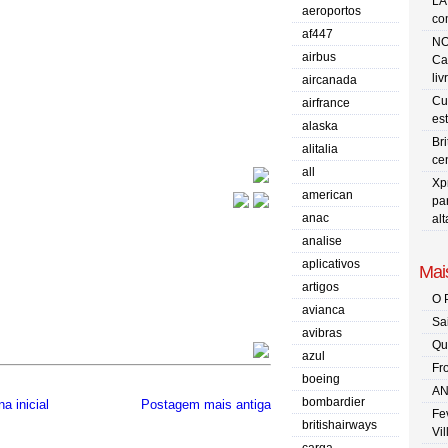
LA
aeroportos
co
af447
NO
airbus
Ca
liv
aircanada
Cu
airfrance
es
alaska
Br
alitalia
ce
all
Xp
american
pa
anac
al
analise
aplicativos
Mais
artigos
O 
avianca
Sa
avibras
Qu
azul
Fr
boeing
AN
bombardier
a inicial
Postagem mais antiga
Fe
britishairways
Vi