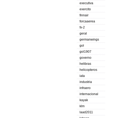
executiva
exercito
finnair
forcaaerea
fx-2
geral
germanwings
gol
gol1907
governo
helibras
helicopteros
iata
industria
infraero
internacional
kayak
klm
laad2011