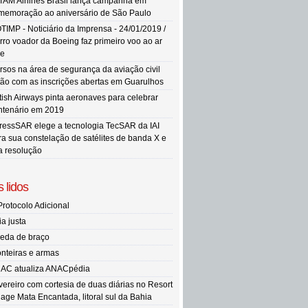
TAM Airlines Brasil lança campanha em
memoração ao aniversário de São Paulo
TIMP - Noticiário da Imprensa - 24/01/2019 /
rro voador da Boeing faz primeiro voo ao ar
re
rsos na área de segurança da aviação civil
tão com as inscrições abertas em Guarulhos
itish Airways pinta aeronaves para celebrar
ntenário em 2019
ressSAR elege a tecnologia TecSAR da IAI
ra sua constelação de satélites de banda X e
ta resolução
 lidos
Protocolo Adicional
ia justa
eda de braço
onteiras e armas
AC atualiza ANACpédia
vereiro com cortesia de duas diárias no Resort
llage Mata Encantada, litoral sul da Bahia