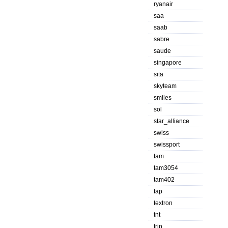
ryanair
saa
saab
sabre
saude
singapore
sita
skyteam
smiles
sol
star_alliance
swiss
swissport
tam
tam3054
tam402
tap
textron
tnt
trip