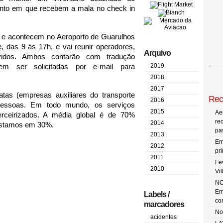
to em que recebem a mala no check in 
 e acontecem no Aeroporto de Guarulhos 
 das 9 às 17h, e vai reunir operadores, 
Arquivo
idos. Ambos contarão com tradução 
2019
simultânea. Mais informações podem ser solicitadas por e-mail para 
2018
2017
tas (empresas auxiliares do transporte 
Rec
2016
essoas. Em todo mundo, os serviços 
2015
Ae
erceirizados. A média global é de 70% 
re
2014
 estamos em 30%.
pa
2013
Em
2012
pr
2011
Fe
2010
Vi
NO
Em
Labels /
co
marcadores
No
acidentes