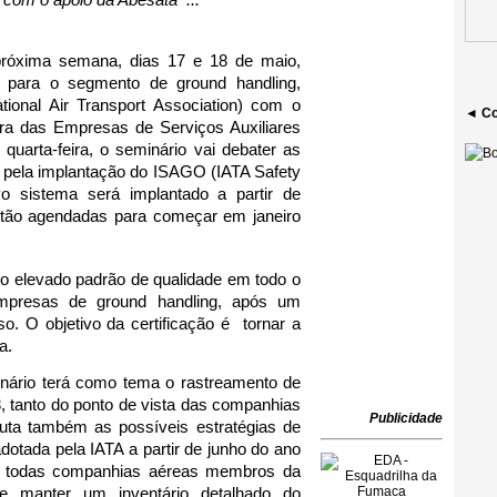
 com o apoio da Abesata  ...
róxima semana, dias 17 e 18 de maio, 
 para o segmento de ground handling, 
ional Air Transport Association) com o 
◄ Co
ra das Empresas de Serviços Auxiliares 
quarta-feira, o seminário vai debater as 
pela implantação do ISAGO (IATA Safety 
o sistema será implantado a partir de 
stão agendadas para começar em janeiro 
o elevado padrão de qualidade em todo o 
presas de ground handling, após um 
o. O objetivo da certificação é  tornar a 
a.
inário terá como tema o rastreamento de 
 tanto do ponto de vista das companhias 
Publicidade
ta também as possíveis estratégias de 
otada pela IATA a partir de junho do ano 
e todas companhias aéreas membros da 
ue manter um inventário detalhado do 