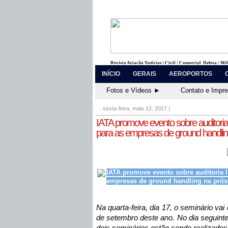
Revista Aviação Notícias | Civil / Comercial, Defesa / Mi
INÍCIO
GERAIS
AEROPORTOS
Fotos e Vídeos ►
Contato e Impr
sexta-feira, maio 12, 2017
|
IATA promove evento sobre auditor
para as empresas de ground handli
IATA promove evento sobre auditoria
empresas de ground handling na pró
Na quarta-feira, dia 17, o seminário vai 
de setembro deste ano. No dia seguint