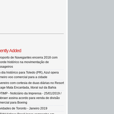
ently Added
roporto de Navegantes encerra 2018 com
corde histórico na movimentação de
ssageiros
 dia histórico para Toledo (PR), Azul opera
imeiro voo comercial para a cidade
vereiro com cortesia de duas diárias no Resort
llage Mata Encantada, litoral sul da Bahia
TIMP - Noticiário da Imprensa - 25/01/2019 /
braer assina acordo para venda de divisão
mercial para Boeing
vidades de Toronto - Janeiro 2019