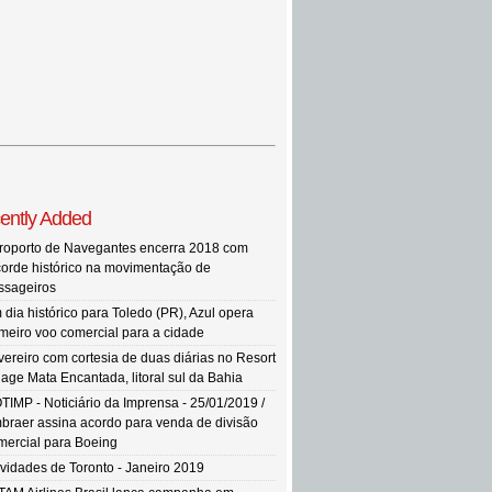
ently Added
roporto de Navegantes encerra 2018 com
corde histórico na movimentação de
ssageiros
 dia histórico para Toledo (PR), Azul opera
imeiro voo comercial para a cidade
vereiro com cortesia de duas diárias no Resort
llage Mata Encantada, litoral sul da Bahia
TIMP - Noticiário da Imprensa - 25/01/2019 /
braer assina acordo para venda de divisão
mercial para Boeing
vidades de Toronto - Janeiro 2019