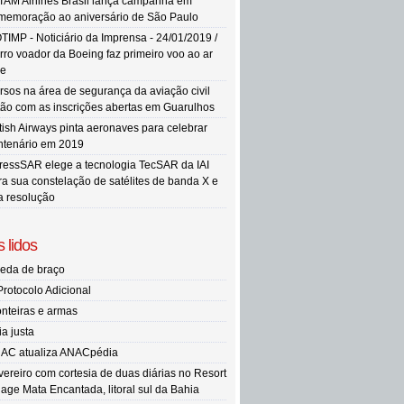
TAM Airlines Brasil lança campanha em
memoração ao aniversário de São Paulo
TIMP - Noticiário da Imprensa - 24/01/2019 /
rro voador da Boeing faz primeiro voo ao ar
re
rsos na área de segurança da aviação civil
tão com as inscrições abertas em Guarulhos
itish Airways pinta aeronaves para celebrar
ntenário em 2019
ressSAR elege a tecnologia TecSAR da IAI
ra sua constelação de satélites de banda X e
ta resolução
 lidos
eda de braço
Protocolo Adicional
onteiras e armas
ia justa
AC atualiza ANACpédia
vereiro com cortesia de duas diárias no Resort
llage Mata Encantada, litoral sul da Bahia