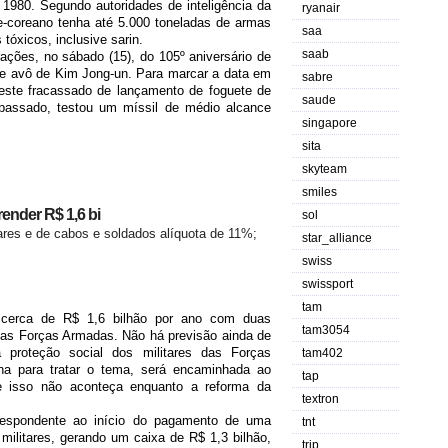
980. Segundo autoridades de inteligência da
ryanair
e-coreano tenha até 5.000 toneladas de armas
saa
tóxicos, inclusive sarin.
saab
ações, no sábado (15), do 105º aniversário de
s e avô de Kim Jong-un. Para marcar a data em
sabre
teste fracassado de lançamento de foguete de
saude
passado, testou um míssil de médio alcance
singapore
sita
skyteam
smiles
ender R$ 1,6 bi
sol
ares e de cabos e soldados alíquota de 11%;
star_alliance
swiss
swissport
tam
 cerca de R$ 1,6 bilhão por ano com duas
tam3054
s Forças Armadas. Não há previsão ainda de
 proteção social dos militares das Forças
tam402
a para tratar o tema, será encaminhada ao
tap
e isso não aconteça enquanto a reforma da
textron
respondente ao início do pagamento de uma
tnt
militares, gerando um caixa de R$ 1,3 bilhão,
trip