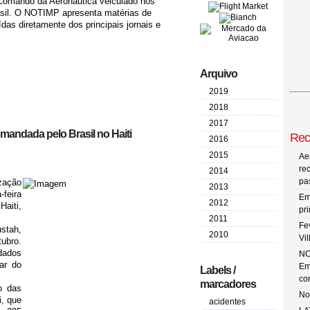
 Comando da Aeronáutica veiculado nos
asil. O NOTIMP apresenta matérias de
das diretamente dos principais jornais e
Arquivo
2019
2018
2017
mandada pelo Brasil no Haiti
Rec
2016
2015
Ae
re
2014
pa
zação
2013
-feira
Em
2012
Haiti,
pr
2011
Fe
stah,
2010
Vi
ubro.
dados
NO
ar do
Em
Labels /
co
marcadores
o das
No
i, que
acidentes