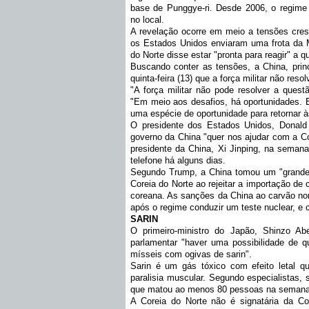
base de Punggye-ri. Desde 2006, o regime n
no local.
A revelação ocorre em meio a tensões cres
os Estados Unidos enviaram uma frota da M
do Norte disse estar "pronta para reagir" a q
Buscando conter as tensões, a China, princ
quinta-feira (13) que a força militar não res
"A força militar não pode resolver a quest
"Em meio aos desafios, há oportunidades.
uma espécie de oportunidade para retornar 
O presidente dos Estados Unidos, Donald T
governo da China "quer nos ajudar com a Co
presidente da China, Xi Jinping, na seman
telefone há alguns dias.
Segundo Trump, a China tomou um "grande 
Coreia do Norte ao rejeitar a importação de
coreana. As sanções da China ao carvão no
após o regime conduzir um teste nuclear, e
SARIN
O primeiro-ministro do Japão, Shinzo Ab
parlamentar "haver uma possibilidade de q
mísseis com ogivas de sarin".
Sarin é um gás tóxico com efeito letal q
paralisia muscular. Segundo especialistas,
que matou ao menos 80 pessoas na semana 
A Coreia do Norte não é signatária da C