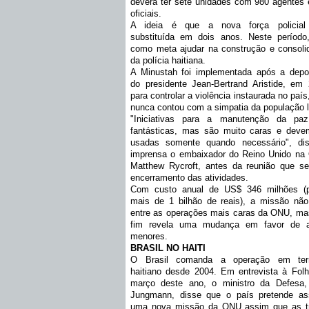
deverá ter sete unidades com 980 agentes 
oficiais.
A ideia é que a nova força policial
substituída em dois anos. Neste período
como meta ajudar na construção e consoli
da polícia haitiana.
A Minustah foi implementada após a depo
do presidente Jean-Bertrand Aristide, em 
para controlar a violência instaurada no paí
nunca contou com a simpatia da população l
"Iniciativas para a manutenção da pa
fantásticas, mas são muito caras e deve
usadas somente quando necessário", di
imprensa o embaixador do Reino Unido na
Matthew Rycroft, antes da reunião que se
encerramento das atividades.
Com custo anual de US$ 346 milhões (
mais de 1 bilhão de reais), a missão não
entre as operações mais caras da ONU, ma
fim revela uma mudança em favor de 
menores.
BRASIL NO HAITI
O Brasil comanda a operação em terri
haitiano desde 2004. Em entrevista à Fol
março deste ano, o ministro da Defesa,
Jungmann, disse que o país pretende as
uma nova missão da ONU assim que as t