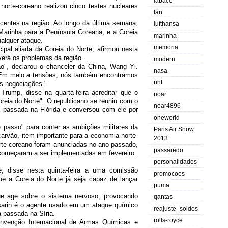
labace
orte-coreano realizou cinco testes nucleares
lan
centes na região. Ao longo da última semana,
lufthansa
arinha para a Península Coreana, e a Coreia
marinha
ualquer ataque.
memoria
ipal aliada da Coreia do Norte, afirmou nesta
olverá os problemas da região.
modern
ão", declarou o chanceler da China, Wang Yi.
nasa
 Em meio a tensões, nós também encontramos
nht
às negociações."
rump, disse na quarta-feira acreditar que o
noar
reia do Norte". O republicano se reuniu com o
noar4896
a passada na Flórida e conversou com ele por
oneworld
passo" para conter as ambições militares da
Paris Air Show
 carvão, item importante para a economia norte-
2013
rte-coreano foram anunciadas no ano passado,
passaredo
 começaram a ser implementadas em fevereiro.
personalidades
e, disse nesta quinta-feira a uma comissão
promocoes
ue a Coreia do Norte já seja capaz de lançar
puma
ue age sobre o sistema nervoso, provocando
qantas
 sarin é o agente usado em um ataque químico
reajuste_soldos
passada na Síria.
rolls-royce
onvenção Internacional de Armas Químicas e