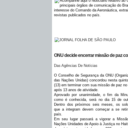
Acompanhe aqui o Noticiário relativo ao
principais órgãos de comunicação do Br
interesse do Comando da Aeronáutica, extraí
revistas publicados no país.
ONU decide encerrar missão de paz co
Das Agências De Notícias
O Conselho de Segurança da ONU (Organi
das Nações Unidas) concordou nesta quinta
(13) em terminar com sua missão de paz no 
após 13 anos de atividade.
Aprovado por unanimidade, o fim da Minu
como é conhecida, será no dia 15 de out
Dentro dos próximos seis meses, os sol
que a integram devem começar a se retir
país.
Em seu lugar passará a vigorar a Missã
Nações Unidades de Apoio à Justiça no Hait