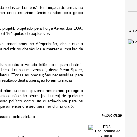
 todas as bombas", foi lançada de um avião
ea onde estariam túneis usados pelo grupo
 projétil, projetado pela Força Aérea dos EUA,
◄ Co
 8.164 quilos de explosivos.
ças americanas no Afeganistão, disse que a
 reduzir os obstáculos e manter o impulso de
uta contra o Estado Islâmico e, para destruí-
deles. Foi o que fizemos", disse Sean Spicer,
arou: "Todas as precauções necessárias para
o resultado desta operação foram tomadas".
ad afirmou que o governo americano protege o
nidos não são sérios [na busca] de qualquer
cesso político como um guarda-chuva para os
aque americano a seu país, no último dia 6.
Publicidade
sados pelo artefato.