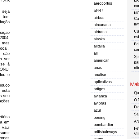
LA
e 295
aeroportos
co
af447
 seja
NO
, tem
airbus
Ca
dação
liv
aircanada
Cu
airfrance
sição
es
2004,
alaska
s, mas
Br
alitalia
ocal.
ce
z são
all
Xp
m ser
american
pa
sse à
anac
al
 ONU,
lou o
analise
aplicativos
Mais
pouco
artigos
 está
Qu
s seu
avianca
O 
ações
avibras
Fr
azul
Sa
tório
boeing
AN
ha em
bombardier
 Raul
Fe
britishairways
sumir
Vi
ropas