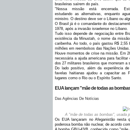
brasileiras saírem do país.
"Nossa missão está encerrada. Est
estudando as alternativas, enquanto ag
ministro. O destino deve ser o Líbano ou alg
O Brasil já é o comandante do destacamento
1978, após a invasão israelense no Líbano.
Tudo isso depende de negociação entre Br
existência da Minustah, o nome da missão n
caribenha. Ao todo, o país gastou R$ 2,55 
milhões em reembolsos das Nações Unidas.
Houve momentos de crise na missão. Em 201
necessária a ajuda americana para facilitar 
dos 27 militares brasileiros que morreram a 
Do lado positivo, além da experiência de
favelas haitianas ajudou a capacitar as
lugares como o Rio ou o Espírito Santo.
EUA lançam "mãe de todas as bombas"
Das Agências De Notícias
A "mãe de todas as bombas", usada p
Os EUA lançaram no Afeganistão nesta qui
poderosa bomba não nuclear, de acordo com
A bomba GBU-43/B, conhecida como "mãe de