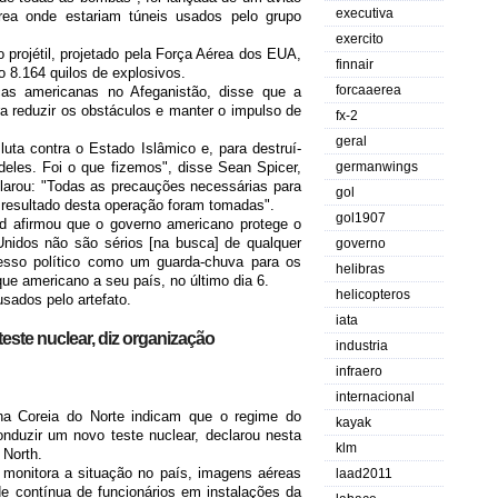
executiva
ea onde estariam túneis usados pelo grupo
exercito
 projétil, projetado pela Força Aérea dos EUA,
finnair
 8.164 quilos de explosivos.
forcaaerea
ças americanas no Afeganistão, disse que a
 reduzir os obstáculos e manter o impulso de
fx-2
geral
uta contra o Estado Islâmico e, para destruí-
deles. Foi o que fizemos", disse Sean Spicer,
germanwings
arou: "Todas as precauções necessárias para
gol
o resultado desta operação foram tomadas".
gol1907
ad afirmou que o governo americano protege o
nidos não são sérios [na busca] de qualquer
governo
cesso político como um guarda-chuva para os
helibras
aque americano a seu país, no último dia 6.
helicopteros
sados pelo artefato.
iata
teste nuclear, diz organização
industria
infraero
internacional
na Coreia do Norte indicam que o regime do
kayak
nduzir um novo teste nuclear, declarou nesta
klm
 North.
 monitora a situação no país, imagens aéreas
laad2011
e contínua de funcionários em instalações da