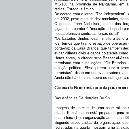
MC-130 na província de Nangarhar, em ár
radical Estado Islâmico.
De acordo com o jornal "The Independent", o
em 2002, pesa mais de dez toneladas, sendo
O general John Nicholson, chefe das for
gigantesca bomba é "munição adequada para
nossa ofensiva contra as forças do EI".
"Os Estados Unidos levam muito a sério a l
los, temos que tirar o espaço de operação 
porta-voz da Casa Branca, que também decl
evitar vítimas civis e danos colaterais com
Horas antes, o ditador sírio Bashar al-Ass
terrorismo com suas ações: "Os Estados U
solução política. Eles querem usar o pro
terroristas", disse em entrevista sobre o at
Ainda não há detalhes sobre os estragos cau
Coreia do Norte está pronta para novo 
Das Agências De Notícias De Sp
Imagens de satélite de uma base militar 
ditador Kim Jong-un está preparado para co
quarta-feira (12) a organização americana 38
Segundo especialistas da organização, que
registradas na quarta mostram uma atividad