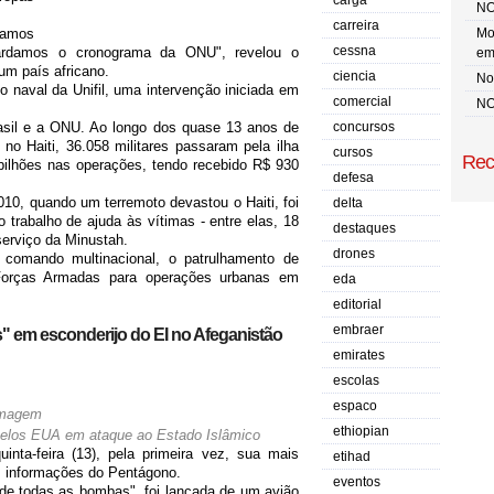
carga
NO
carreira
amos
Mo
cessna
uardamos o cronograma da ONU", revelou o
em
um país africano.
ciencia
No 
 naval da Unifil, uma intervenção iniciada em
comercial
NO
asil e a ONU. Ao longo dos quase 13 anos de
concursos
o Haiti, 36.058 militares passaram pela ilha
cursos
Rec
bilhões nas operações, tendo recebido R$ 930
defesa
0, quando um terremoto devastou o Haiti, foi
delta
o trabalho de ajuda às vítimas - entre elas, 18
destaques
serviço da Minustah.
drones
 comando multinacional, o patrulhamento de
 Forças Armadas para operações urbanas em
eda
editorial
embraer
 em esconderijo do EI no Afeganistão
emirates
escolas
espaco
ethiopian
elos EUA em ataque ao Estado Islâmico
nta-feira (13), pela primeira vez, sua mais
etihad
 informações do Pentágono.
eventos
 todas as bombas", foi lançada de um avião