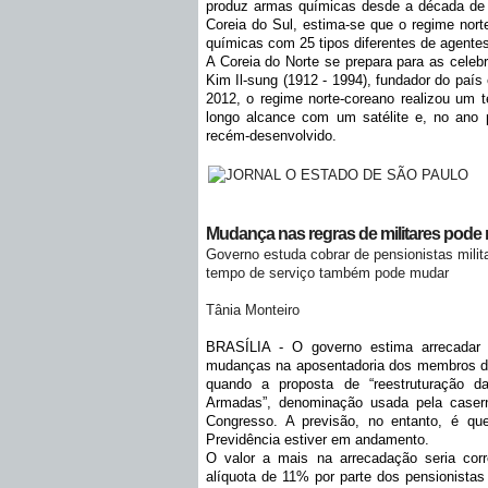
produz armas químicas desde a década de 1
Coreia do Sul, estima-se que o regime nort
químicas com 25 tipos diferentes de agentes 
A Coreia do Norte se prepara para as celebr
Kim Il-sung (1912 - 1994), fundador do paí
2012, o regime norte-coreano realizou um 
longo alcance com um satélite e, no ano 
recém-desenvolvido.
Mudança nas regras de militares pode r
Governo estuda cobrar de pensionistas milit
tempo de serviço também pode mudar
Tânia Monteiro
BRASÍLIA - O governo estima arrecadar
mudanças na aposentadoria dos membros da
quando a proposta de “reestruturação da
Armadas”, denominação usada pela casern
Congresso. A previsão, no entanto, é qu
Previdência estiver em andamento.
O valor a mais na arrecadação seria cor
alíquota de 11% por parte dos pensionistas 