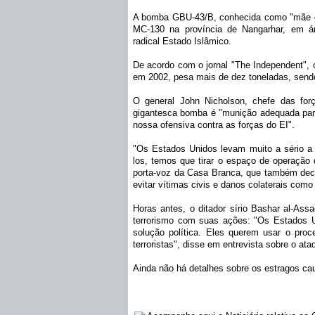
A bomba GBU-43/B, conhecida como "mãe de
MC-130 na província de Nangarhar, em ár
radical Estado Islâmico.
De acordo com o jornal "The Independent", o
em 2002, pesa mais de dez toneladas, sendo
O general John Nicholson, chefe das for
gigantesca bomba é "munição adequada para
nossa ofensiva contra as forças do EI".
"Os Estados Unidos levam muito a sério a l
los, temos que tirar o espaço de operação 
porta-voz da Casa Branca, que também decl
evitar vítimas civis e danos colaterais com
Horas antes, o ditador sírio Bashar al-Ass
terrorismo com suas ações: "Os Estados U
solução política. Eles querem usar o pro
terroristas", disse em entrevista sobre o at
Ainda não há detalhes sobre os estragos cau