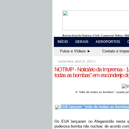
Revista Aviação Notícias | Civil / Comercial, Defesa / Mi
INÍCIO
GERAIS
AEROPORTOS
Fotos e Vídeos ►
Contato e Impr
sexta-feira, abril 14, 2017
|
NOTIMP - Noticiário da Imprensa - 
todas as bombas" em esconderijo do
A "mãe de todas as bombas", usada pe
EUA lançam "mãe de todas as bombas"
Os EUA lançaram no Afeganistão nesta qui
poderosa bomba não nuclear, de acordo com