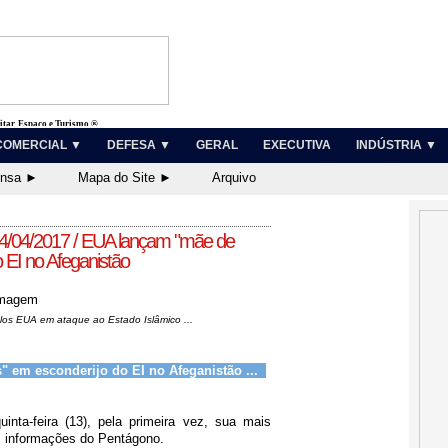
litar, Espaço e Turismo ®
COMERCIAL ▼
DEFESA ▼
GERAL
EXECUTIVA
INDÚSTRIA ▼
ensa ►
Mapa do Site ►
Arquivo
14/04/2017 / EUA lançam "mãe de
 EI no Afeganistão
los EUA em ataque ao Estado Islâmico ...
 em esconderijo do EI no Afeganistão ...
nta-feira (13), pela primeira vez, sua mais
 informações do Pentágono.