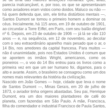
parecia inalcançável, e, por isso, os que se apresentavam
como aviadores eram vistos como doidos. Maluco ou não —
há quem defenda que, sim, ele tinha distúrbios mentais —,
Santos Dumont se tornou o primeiro homem a dominar os
céus. Inicialmente, há 115 anos, em 19 de outubro de 1901,
ao circundar a Torre Eiffel, em Paris, com seu balão dirigível
nº 6. Depois, em 23 de outubro de 1906 — já lá se vão 110
anos — e, na sequência, em 12 de novembro, ao decolar
com o seu extraordinário aparelho mais pesado que o ar, o
14 Bis, nos arredores da capital francesa. Para muitos —
não é unanimidade, pois nos Estados Unidos é comum que
se apontem os irmãos Wright, americanos, como os
pioneiros —, o voo do 14 Bis entrou para os livros como a
primeira vez em que um ser humano foi, digamos, para o
alto e avante. Assim, o brasileiro se consagrou como um dos
nomes mais relevantes da história da civilização.
Nascido em João Gomes — hoje, cidade que leva o nome
de Santos Dumont —, Minas Gerais, em 20 de julho de
1873, o aviador tinha origens abastadas. Seu pai, Henrique
Dumont, era um dos maiores plantadores de café do
planeta, com fazendas em São Paulo. A mãe, Francisca,
filha do comendador e industrial Francisco de Paula Santos,