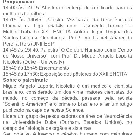
Programação:
14h00 às 14h15: Abertura e entrega de certificado para os
melhores trabalhos
14h15 às 14h45: Palestra “Avaliação da Resistência à
Fluência da Liga ti-6al-4v com Tratamento Térmico” –
Melhor Trabalho XXII ENCITA. Autora: Ingrid Regina dos
Santos Lacerda. Orientadora: Prof.ª Dra. Danieli Aparecida
Pereira Reis (UNIFESP)
14h45 às 15h40: Palestra “O Cérebro Humano como Centro
do Nosso Universo”, com Prof. Dr. Miguel Angelo Laporta
Nicolelis (Duke – University)
15h40 às 15h45 Encerramento
15h45 às 17h30: Exposição dos pôsteres do XXII ENCITA
Sobre o palestrante
Miguel Angelo Laporta Nicolelis é um médico e cientista
brasileiro, considerado um dos vinte maiores cientistas do
mundo no começo da década passada pela revista
“Scientific American” e o primeiro brasileiro a ter um artigo
publicado na capa da revista Science.
Lidera um grupo de pesquisadores da área de Neurociência
na Universidade Duke (Durham, Estados Unidos), no
campo de fisiologia de órgãos e sistemas.
Seu objetivo é integrar o cérebro humano com máquinas