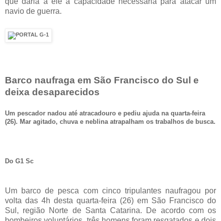
que daria a ele a capacidade necessária para atacar um
navio de guerra.
Barco naufraga em São Francisco do Sul e
deixa desaparecidos
Um pescador nadou até atracadouro e pediu ajuda na quarta-feira
(26). Mar agitado, chuva e neblina atrapalham os trabalhos de busca.
Do G1 Sc
Um barco de pesca com cinco tripulantes naufragou por
volta das 4h desta quarta-feira (26) em São Francisco do
Sul, região Norte de Santa Catarina. De acordo com os
bombeiros voluntários, três homens foram resgatados e dois