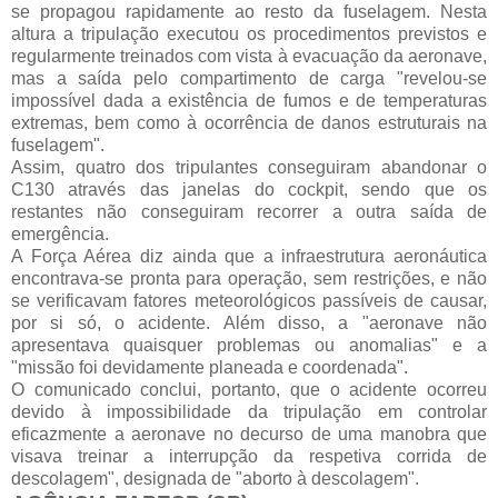
se propagou rapidamente ao resto da fuselagem. Nesta
altura a tripulação executou os procedimentos previstos e
regularmente treinados com vista à evacuação da aeronave,
mas a saída pelo compartimento de carga "revelou-se
impossível dada a existência de fumos e de temperaturas
extremas, bem como à ocorrência de danos estruturais na
fuselagem".
Assim, quatro dos tripulantes conseguiram abandonar o
C130 através das janelas do cockpit, sendo que os
restantes não conseguiram recorrer a outra saída de
emergência.
A Força Aérea diz ainda que a infraestrutura aeronáutica
encontrava-se pronta para operação, sem restrições, e não
se verificavam fatores meteorológicos passíveis de causar,
por si só, o acidente. Além disso, a "aeronave não
apresentava quaisquer problemas ou anomalias" e a
"missão foi devidamente planeada e coordenada".
O comunicado conclui, portanto, que o acidente ocorreu
devido à impossibilidade da tripulação em controlar
eficazmente a aeronave no decurso de uma manobra que
visava treinar a interrupção da respetiva corrida de
descolagem", designada de "aborto à descolagem".