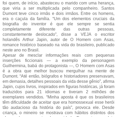
foi quem, de início, abasteceu o marido com uma herança,
que viria a ser multiplicada pelo companheiro. Santos
Dumont teve cinco irmãs e dois irmãos. Entre os homens,
era o caçula da família. “Um dos elementos cruciais da
biografia do inventor é que ele sempre se sentia
completamente diferente das outras pessoas,
constantemente deslocado”, disse a VEJA o escritor
holandês Arthur Japin, autor de O Homem com Asas,
romance histórico baseado na vida do brasileiro, publicado
neste ano no Brasil.
Apesar de mesclar informações reais com pequenas
inserções ficcionais — a exemplo da personagem
Guilhermina, babá do protagonista —, O Homem com Asas
é a obra que melhor buscou mergulhar na mente de
Dumont. “Até então, biógrafos e historiadores preservavam,
em demasia, detalhes pessoais da vida desse gênio”, afirma
Japin, cujos livros, inspirados em figuras históricas, já foram
traduzidos para 21 idiomas e tiveram 2 milhões de
exemplares vendidos. “Minha aposta é que os brasileiros
têm dificuldade de aceitar que era homossexual esse herói
tão audacioso da história do país”, provoca ele. Desde
criança, o mineiro se mostrava com hábitos distintos dos