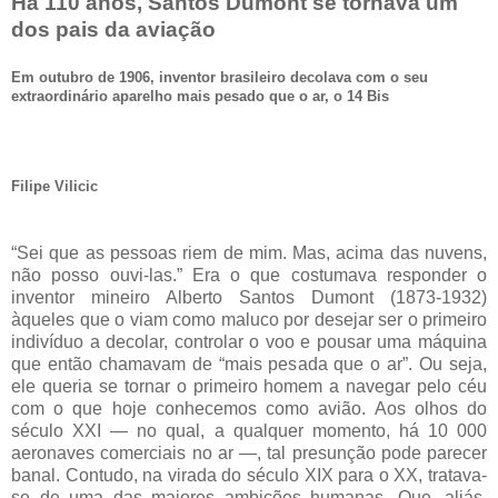
Há 110 anos, Santos Dumont se tornava um
dos pais da aviação
Em outubro de 1906, inventor brasileiro decolava com o seu
extraordinário aparelho mais pesado que o ar, o 14 Bis
Filipe Vilicic
“Sei que as pessoas riem de mim. Mas, acima das nuvens,
não posso ouvi-las.” Era o que costumava responder o
inventor mineiro Alberto Santos Dumont (1873-1932)
àqueles que o viam como maluco por desejar ser o primeiro
indivíduo a decolar, controlar o voo e pousar uma máquina
que então chamavam de “mais pesada que o ar”. Ou seja,
ele queria se tornar o primeiro homem a navegar pelo céu
com o que hoje conhecemos como avião. Aos olhos do
século XXI — no qual, a qualquer momento, há 10 000
aeronaves comerciais no ar —, tal presunção pode parecer
banal. Contudo, na virada do século XIX para o XX, tratava-
se de uma das maiores ambições humanas. Que, aliás,