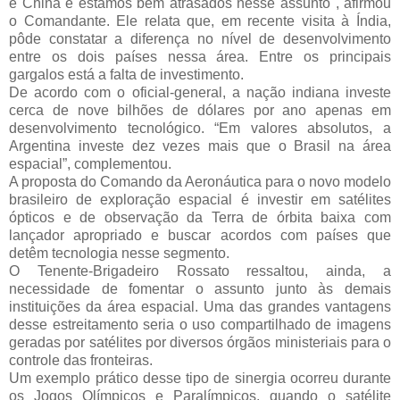
e China e estamos bem atrasados nesse assunto", afirmou
o Comandante. Ele relata que, em recente visita à Índia,
pôde constatar a diferença no nível de desenvolvimento
entre os dois países nessa área. Entre os principais
gargalos está a falta de investimento.
De acordo com o oficial-general, a nação indiana investe
cerca de nove bilhões de dólares por ano apenas em
desenvolvimento tecnológico. “Em valores absolutos, a
Argentina investe dez vezes mais que o Brasil na área
espacial”, complementou.
A proposta do Comando da Aeronáutica para o novo modelo
brasileiro de exploração espacial é investir em satélites
ópticos e de observação da Terra de órbita baixa com
lançador apropriado e buscar acordos com países que
detêm tecnologia nesse segmento.
O Tenente-Brigadeiro Rossato ressaltou, ainda, a
necessidade de fomentar o assunto junto às demais
instituições da área espacial. Uma das grandes vantagens
desse estreitamento seria o uso compartilhado de imagens
geradas por satélites por diversos órgãos ministeriais para o
controle das fronteiras.
Um exemplo prático desse tipo de sinergia ocorreu durante
os Jogos Olímpicos e Paralímpicos, quando o satélite