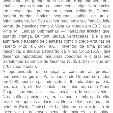
observados em garotos de sua idade. Enquanto seus dois
irmãos homens tinham costumes como brigar sem camisa
em provas que pretendiam atestar virilidade, Dumont
preferia bordar, fabricar pequenos balões de ar e,
principalmente, ler. Seu escritor predileto era o francês Júlio
Verne, de clássicos como A Volta ao Mundo em 80 Dias e
Vinte Mil Léguas Submarinas — narrativas fictícias que,
quando criança, Dumont julgava verdadeiras. Ele ainda
admirava o trabalho de cientistas como o grego Arquitas de
Tarento (428 a.C.-347 a.C.), inventor de uma pomba
mecânica, o italiano Leonardo da Vinci (1452-1519), que
desenhou hipotéticas máquinas voadoras, e o brasileiro
Bartolomeu Lourenço de Gusmão (1685-1724) — que em
1709 criou o balão.
A oportunidade de começar a construir as próprias
aeronaves surgiu em Paris, para onde Dumont se mudou
em 1892, após seu pai, adoecido, ter lhe adiantado parte da
herança. Lá, ele fez contato com baloeiros, como Albert
Chapin, que viria a se tornar mecânico de seus inventos.
Nos salões parisienses, era comum membros da elite
realizarem apostas audaciosas. Numa delas, o magnata do
petróleo Émile Deutsch de La Meurthe, com o intuito de
incentivar o desenvolvimento de motores a gasolina,