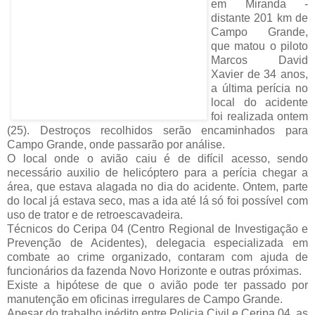
em Miranda -
distante 201 km de
Campo Grande,
que matou o piloto
Marcos David
Xavier de 34 anos,
a última perícia no
local do acidente
foi realizada ontem
(25). Destroços recolhidos serão encaminhados para
Campo Grande, onde passarão por análise.
O local onde o avião caiu é de difícil acesso, sendo
necessário auxilio de helicóptero para a perícia chegar a
área, que estava alagada no dia do acidente. Ontem, parte
do local já estava seco, mas a ida até lá só foi possível com
uso de trator e de retroescavadeira.
Técnicos do Ceripa 04 (Centro Regional de Investigação e
Prevenção de Acidentes), delegacia especializada em
combate ao crime organizado, contaram com ajuda de
funcionários da fazenda Novo Horizonte e outras próximas.
Existe a hipótese de que o avião pode ter passado por
manutenção em oficinas irregulares de Campo Grande.
Apesar do trabalho inédito entre Policia Civil e Ceripa 04, as