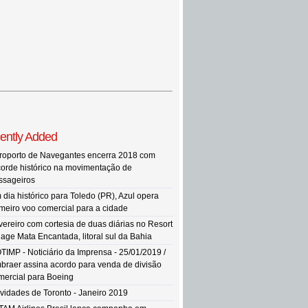
ently Added
roporto de Navegantes encerra 2018 com
corde histórico na movimentação de
ssageiros
 dia histórico para Toledo (PR), Azul opera
imeiro voo comercial para a cidade
vereiro com cortesia de duas diárias no Resort
llage Mata Encantada, litoral sul da Bahia
TIMP - Noticiário da Imprensa - 25/01/2019 /
braer assina acordo para venda de divisão
mercial para Boeing
vidades de Toronto - Janeiro 2019