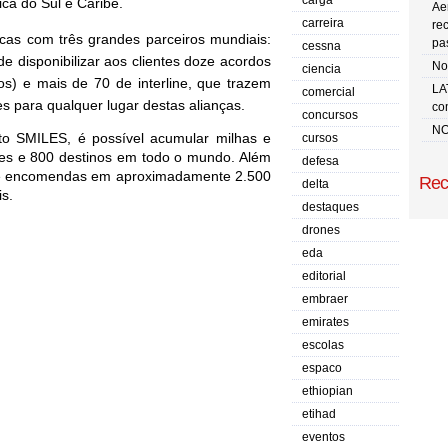
carga
ca do Sul e Caribe. 
Ae
carreira
re
as com três grandes parceiros mundiais: 
pa
cessna
e disponibilizar aos clientes
doze
acordos 
No 
ciencia
os) e mais de
70
de interline, que trazem 
LA
comercial
s para qualquer lugar destas alianças.
co
concursos
NO
 SMILES, é possível acumular milhas e 
cursos
ses e 800 destinos em todo o mundo. Além 
defesa
as e encomendas em aproximadamente 2.500 
Rec
delta
is.
destaques
drones
eda
editorial
embraer
emirates
escolas
espaco
ethiopian
etihad
eventos