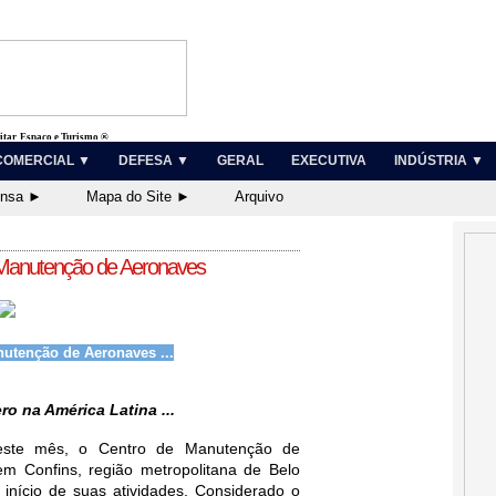
litar, Espaço e Turismo ®
COMERCIAL ▼
DEFESA ▼
GERAL
EXECUTIVA
INDÚSTRIA ▼
ensa ►
Mapa do Site ►
Arquivo
 Manutenção de Aeronaves
utenção de Aeronaves ...
e
ro na América Latina ...
este mês, o Centro de Manutenção de 
 Confins, região metropolitana de Belo 
nício de suas atividades. Considerado o 