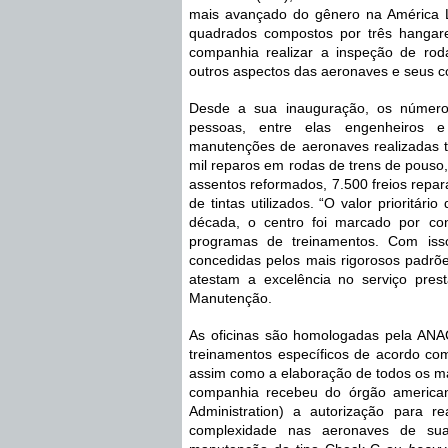
mais avançado do gênero na América La
quadrados compostos por três hangare
companhia realizar a inspeção de rodas 
outros aspectos das aeronaves e seus 
Desde a sua inauguração, os número
pessoas, entre elas engenheiros e
manutenções de aeronaves realizadas to
mil reparos em rodas de trens de pouso, 
assentos reformados, 7.500 freios repara
de tintas utilizados. “O valor prioritár
década, o centro foi marcado por con
programas de treinamentos. Com isso,
concedidas pelos mais rigorosos padrõ
atestam a excelência no serviço prestad
Manutenção. 
As oficinas são homologadas pela ANAC
treinamentos específicos de acordo com
assim como a elaboração de todos os ma
companhia recebeu do órgão americano 
Administration) a autorização para r
complexidade nas aeronaves de sua 