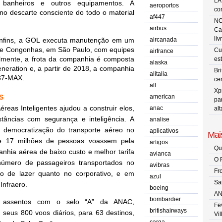
LA
 banheiros e outros equipamentos. A 
aeroportos
co
o descarte consciente do todo o material 
af447
NO
airbus
Ca
liv
fins, a GOL executa manutenção em um 
aircanada
 de Congonhas, em São Paulo, com equipes 
Cu
airfrance
lmente, a frota da companhia é composta 
es
alaska
eration e, a partir de 2018, a companhia 
Br
alitalia
37-MAX.
ce
all
Xp
S
american
pa
eas Inteligentes ajudou a construir elos, 
anac
al
âncias com segurança e inteligência. A 
analise
democratização do transporte aéreo no 
aplicativos
Mais
de 17 milhões de pessoas voassem pela 
artigos
Qu
nhia aérea de baixo custo e melhor tarifa 
avianca
O 
número de passageiros transportados no 
avibras
Fr
 de lazer quanto no corporativo, e em 
azul
Sa
Infraero.
boeing
AN
bombardier
 assentos com o selo “A” da ANAC, 
Fe
britishairways
 seus 800 voos diários, para 63 destinos, 
Vi