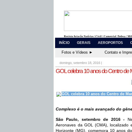
Revista Aviação Notícias | Civil / Comercial, Defesa / Mi
INÍCIO
GERAIS
AEROPORTOS
Fotos e Vídeos ►
Contato e Impr
domingo, setembro 18, 2016
|
GOL celebra 10 anos do Centro de
GOL celebra 10 anos do Centro de Man
Complexo é o mais avançado do gên
São Paulo,
 setembro de 2016 - 
N
Aeronaves da GOL (CMA), localizado em
Horizonte (MG), comemora 10 anos do i