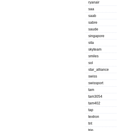
ryanair
saa
saab
sabre
saude
singapore
sita
skyteam
smiles
sol
star_alliance
swiss
swissport
tam
tam3054
tam402
tap
textron
tnt
trip