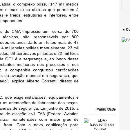
tina, o complexo possui 147 mil metros 
s e mais cinco oficinas que permitem à 
e freios, estruturas e interiores, entre 
componentes.
◄ Co
s do CMA impressionam: cerca de 700 
 técnicos, são responsáveis por 800 
dos os anos. Já foram feitos mais de 47 
4 mil janelas polidas manualmente, 23 mil 
dos, 88 aeronaves pintadas e 22 mil litros 
io da GOL é a segurança e, ao longo dessa 
stantes melhorias nos processos e nos 
 a companhia conquistou certificações 
es da aviação mundial em segurança, que 
o”, explica Alberto Correnti, diretor de 
, que exige instalações, equipamentos e 
 as orientações do fabricante das peças, 
nuais de segurança. Em junho de 2016, a 
Publicidade
de aviação civil FAA (Federal Aviation 
ealizar manutenções com maior grau de 
frota. Com a nova certificação para 