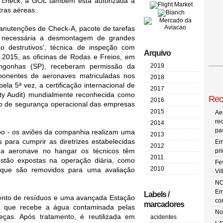
 check
, a GOL também está autorizada a 
tras aéreas.
nutenções de Check-A, pacote de tarefas 
 necessária a desmontagem de grandes 
 destrutivos', técnica de inspeção com 
Arquivo
015, as oficinas de Rodas e Freios, em 
ngonhas (SP), receberam permissão da 
2019
onentes de aeronaves matriculadas nos 
2018
a 5ª vez, a certificação internacional de 
2017
y Audit)
mundialmente reconhecida como 
Rec
2016
o de segurança operacional das empresas 
2015
Ae
re
2014
pa
oo - os aviões da companhia realizam uma 
2013
 para cumprir as diretrizes estabelecidas 
Em
2012
 aeronave no hangar os técnicos têm 
pr
2011
tão expostas na operação diária, como 
Fe
2010
, que são removidos para uma avaliação 
Vi
NO
Em
Labels /
nto de resíduos e uma avançada Estação 
co
marcadores
, que recebe a água contaminada pelas 
No
ças. Após tratamento, é reutilizada em 
acidentes