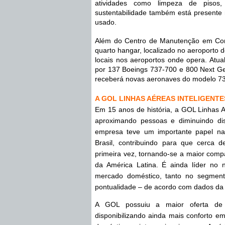
atividades como limpeza de pisos,
sustentabilidade também está presente n
usado.
Além do Centro de Manutenção em Con
quarto hangar, localizado no aeroporto
locais nos aeroportos onde opera. Atua
por 137 Boeings 737-700 e 800 Next Gen
receberá novas aeronaves do modelo 7
A GOL LINHAS AÉREAS INTELIGENTE
Em 15 anos de história, a GOL Linhas Aér
aproximando pessoas e diminuindo dist
empresa teve um importante papel na 
Brasil, contribuindo para que cerca 
primeira vez, tornando-se a maior compa
da América Latina. É ainda líder no 
mercado doméstico, tanto no segmento
pontualidade – de acordo com dados da 
A GOL possuiu a maior oferta de
disponibilizando ainda mais conforto em