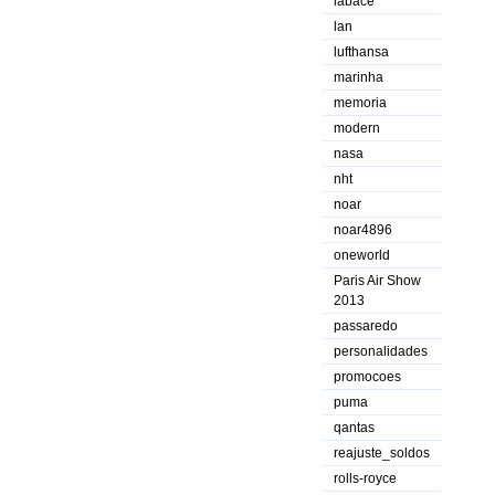
labace
lan
lufthansa
marinha
memoria
modern
nasa
nht
noar
noar4896
oneworld
Paris Air Show
2013
passaredo
personalidades
promocoes
puma
qantas
reajuste_soldos
rolls-royce