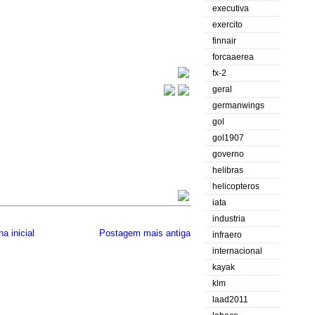
executiva
exercito
finnair
forcaaerea
fx-2
geral
germanwings
gol
gol1907
governo
helibras
helicopteros
iata
industria
a inicial
Postagem mais antiga
infraero
internacional
kayak
klm
laad2011