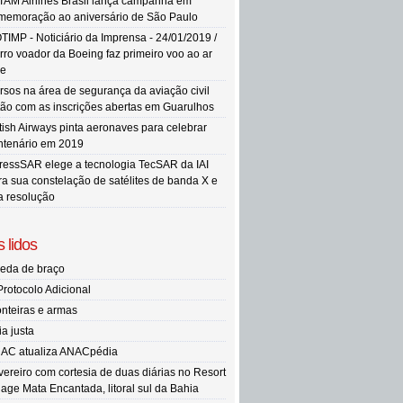
TAM Airlines Brasil lança campanha em
memoração ao aniversário de São Paulo
TIMP - Noticiário da Imprensa - 24/01/2019 /
rro voador da Boeing faz primeiro voo ao ar
re
rsos na área de segurança da aviação civil
tão com as inscrições abertas em Guarulhos
itish Airways pinta aeronaves para celebrar
ntenário em 2019
ressSAR elege a tecnologia TecSAR da IAI
ra sua constelação de satélites de banda X e
ta resolução
 lidos
eda de braço
Protocolo Adicional
onteiras e armas
ia justa
AC atualiza ANACpédia
vereiro com cortesia de duas diárias no Resort
llage Mata Encantada, litoral sul da Bahia