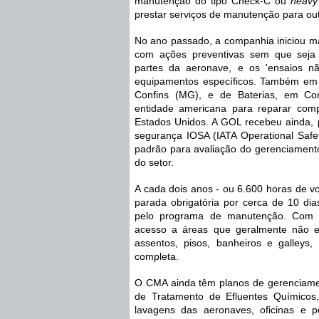
manutenção do tipo Check-C ou 
heavy
prestar serviços de manutenção para ou
No ano passado, a companhia iniciou ma
com ações preventivas sem que seja
partes da aeronave, e os 'ensaios não
equipamentos específicos. Também em 2
Confins (MG), e de Baterias, em Co
entidade americana para reparar comp
Estados Unidos. A GOL recebeu ainda, pel
segurança IOSA (IATA Operational Safet
padrão para avaliação do gerenciament
do setor.
A cada dois anos - ou 6.600 horas de v
parada obrigatória por cerca de 10 dias
pelo programa de manutenção. Com a
acesso a áreas que geralmente não es
assentos, pisos, banheiros e galleys
completa.
O CMA ainda têm planos de gerenciame
de Tratamento de Efluentes Químicos
lavagens das aeronaves, oficinas e pe