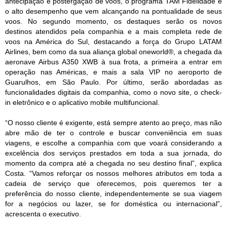
antecipação e postergação de voos, o programa TAM Fidelidade e
o alto desempenho que vem alcançando na pontualidade de seus
voos. No segundo momento, os destaques serão os novos
destinos atendidos pela companhia e a mais completa rede de
voos na América do Sul, destacando a força do Grupo LATAM
Airlines, bem como da sua aliança global oneworld®, a chegada da
aeronave Airbus A350 XWB à sua frota, a primeira a entrar em
operação nas Américas, e mais a sala VIP no aeroporto de
Guarulhos, em São Paulo. Por último, serão abordadas as
funcionalidades digitais da companhia, como o novo site, o check-
in eletrônico e o aplicativo mobile multifuncional.
“O nosso cliente é exigente, está sempre atento ao preço, mas não
abre mão de ter o controle e buscar conveniência em suas
viagens, e escolhe a companhia com que voará considerando a
excelência dos serviços prestados em toda a sua jornada, do
momento da compra até a chegada no seu destino final”, explica
Costa. “Vamos reforçar os nossos melhores atributos em toda a
cadeia de serviço que oferecemos, pois queremos ter a
preferência do nosso cliente, independentemente se sua viagem
for a negócios ou lazer, se for doméstica ou internacional”,
acrescenta o executivo.