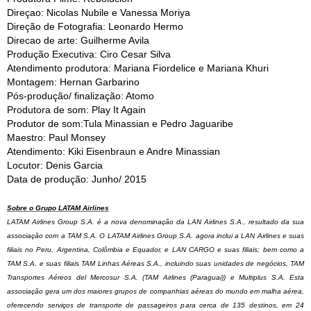
Direçao: Nicolas Nubile e Vanessa Moriya
Direção de Fotografia: Leonardo Hermo
Direcao de arte: Guilherme Avila
Produção Executiva: Ciro Cesar Silva
Atendimento produtora: Mariana Fiordelice e Mariana Khuri
Montagem: Hernan Garbarino
Pós-produção/ finalização: Atomo
Produtora de som: Play It Again
Produtor de som:Tula Minassian e Pedro Jaguaribe
Maestro: Paul Monsey
Atendimento: Kiki Eisenbraun e Andre Minassian
Locutor: Denis Garcia
Data de produção: Junho/ 2015
Sobre o Grupo LATAM Airlines
LATAM Airlines Group S.A. é a nova denominação da LAN Airlines S.A., resultado da sua
associação com a TAM S.A. O LATAM Airlines Group S.A. agora inclui a LAN Airlines e suas
filiais no Peru, Argentina, Colômbia e Equador, e LAN CARGO e suas filiais; bem como a
TAM S.A. e suas filiais TAM Linhas Aéreas S.A., incluindo suas unidades de negócios, TAM
Transportes Aéreos del Mercosur S.A. (TAM Airlines (Paraguai)) e Multiplus S.A. Esta
associação gera um dos maiores grupos de companhias aéreas do mundo em malha aérea,
oferecendo serviços de transporte de passageiros para cerca de 135 destinos, em 24