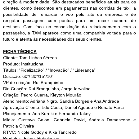
direção à modernidade. São destacados benefícios atuais para os
clientes, como descontos em pagamentos nas corridas de táxi, a
possibilidade de remarcar o voo pelo site da empresa e de
resgatar passagens com pontos para um maior número de
destinos. Com foco na consolidação do relacionamento com o
passageiro, a TAM aparece como uma companhia voltada para o
futuro e atenta às necessidades dos seus clientes.
FICHA TÉCNICA
Cliente: Tam Linhas Aéreas
Produto: Institucional
Títulos: “Fidelização” / “Inovação” / “Liderança”
Duração: 60”/ 30”/15”/10”
VP de criação: Rui Branquinho
Dir. Criação: Rui Branquinho, Jorge Iervolino
Criação: Pedro Guerra, Kleyton Mourão
Atendimento: Adriana Nigro, Sandra Borges e Ana Andrade
Aprovação Cliente: Edú Costa, Daniel Aguado e Renato Faria
Planejamento: Ana Kuroki e Fernando Takey
Mídia: Gustavo Gaion, Gabriela David, Andreia Damasceno e
Patrícia Oliveira
RTVC: Nicole Godoy e Kika Tancredo
Produtora Filme: Rebolucion