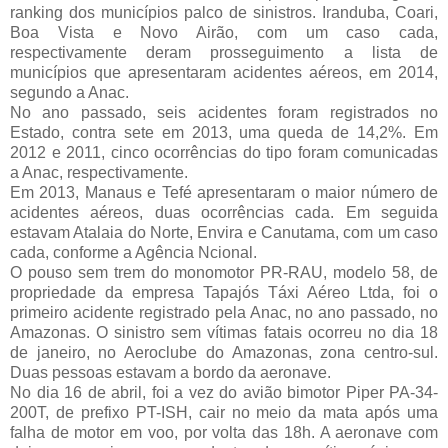
ranking dos municípios palco de sinistros. Iranduba, Coari,
Boa Vista e Novo Airão, com um caso cada,
respectivamente deram prosseguimento a lista de
municípios que apresentaram acidentes aéreos, em 2014,
segundo a Anac.
No ano passado, seis acidentes foram registrados no
Estado, contra sete em 2013, uma queda de 14,2%. Em
2012 e 2011, cinco ocorrências do tipo foram comunicadas
a Anac, respectivamente.
Em 2013, Manaus e Tefé apresentaram o maior número de
acidentes aéreos, duas ocorrências cada. Em seguida
estavam Atalaia do Norte, Envira e Canutama, com um caso
cada, conforme a Agência Ncional.
O pouso sem trem do monomotor PR-RAU, modelo 58, de
propriedade da empresa Tapajós Táxi Aéreo Ltda, foi o
primeiro acidente registrado pela Anac, no ano passado, no
Amazonas. O sinistro sem vítimas fatais ocorreu no dia 18
de janeiro, no Aeroclube do Amazonas, zona centro-sul.
Duas pessoas estavam a bordo da aeronave.
No dia 16 de abril, foi a vez do avião bimotor Piper PA-34-
200T, de prefixo PT-ISH, cair no meio da mata após uma
falha de motor em voo, por volta das 18h. A aeronave com