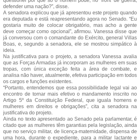
questionei por que só o homem pode, no ‘front’ de guerra,
defender uma nação?”, disse.
A senadora explicou que já apresentou este projeto quando
era deputada e está reapresentando agora no Senado. “Eu
gostaria muito de colocar obrigatório, mas acho a gente
deve começar como opcional”, afirmou. Vanessa disse que
já conversou com o comandante do Exército, general Villas
Boas, e, segundo a senadora, ele se mostrou simpático à
ideia.
Na justificativa para o projeto, a senadora Vanessa avalia
que as Forças Armadas já incorporam as mulheres em suas
tropas, com única exceção feita a área de combate, e
analisa não haver, atualmente, efetiva participação em todos
os cargos e funções existentes.
“Portanto, entendemos que essa possibilidade legal vai ao
encontro de tornar mais efetivo o mandamento inscrito no
Artigo 5º da Constituição Federal, que iguala homens e
mulheres em direitos e obrigações”, cita a senadora na
justificativa do projeto.
Ainda no texto apresentado ao Senado pela parlamentar, é
citado que as mulheres têm garantias pela legislação, ainda
que no serviço militar, de licença-maternidade, dispensa de
uma hora, durante o expediente, para a militar lactante e