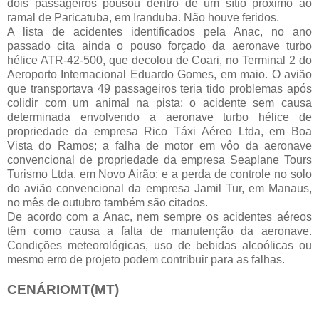
dois passageiros pousou dentro de um sítio próximo ao
ramal de Paricatuba, em Iranduba. Não houve feridos.
A lista de acidentes identificados pela Anac, no ano
passado cita ainda o pouso forçado da aeronave turbo
hélice ATR-42-500, que decolou de Coari, no Terminal 2 do
Aeroporto Internacional Eduardo Gomes, em maio. O avião
que transportava 49 passageiros teria tido problemas após
colidir com um animal na pista; o acidente sem causa
determinada envolvendo a aeronave turbo hélice de
propriedade da empresa Rico Táxi Aéreo Ltda, em Boa
Vista do Ramos; a falha de motor em vôo da aeronave
convencional de propriedade da empresa Seaplane Tours
Turismo Ltda, em Novo Airão; e a perda de controle no solo
do avião convencional da empresa Jamil Tur, em Manaus,
no mês de outubro também são citados.
De acordo com a Anac, nem sempre os acidentes aéreos
têm como causa a falta de manutenção da aeronave.
Condições meteorológicas, uso de bebidas alcoólicas ou
mesmo erro de projeto podem contribuir para as falhas.
CENÁRIOMT(MT)