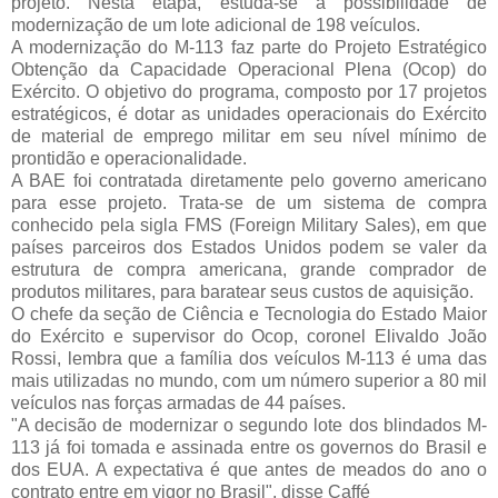
projeto. Nesta etapa, estuda-se a possibilidade de
modernização de um lote adicional de 198 veículos.
A modernização do M-113 faz parte do Projeto Estratégico
Obtenção da Capacidade Operacional Plena (Ocop) do
Exército. O objetivo do programa, composto por 17 projetos
estratégicos, é dotar as unidades operacionais do Exército
de material de emprego militar em seu nível mínimo de
prontidão e operacionalidade.
A BAE foi contratada diretamente pelo governo americano
para esse projeto. Trata-se de um sistema de compra
conhecido pela sigla FMS (Foreign Military Sales), em que
países parceiros dos Estados Unidos podem se valer da
estrutura de compra americana, grande comprador de
produtos militares, para baratear seus custos de aquisição.
O chefe da seção de Ciência e Tecnologia do Estado Maior
do Exército e supervisor do Ocop, coronel Elivaldo João
Rossi, lembra que a família dos veículos M-113 é uma das
mais utilizadas no mundo, com um número superior a 80 mil
veículos nas forças armadas de 44 países.
"A decisão de modernizar o segundo lote dos blindados M-
113 já foi tomada e assinada entre os governos do Brasil e
dos EUA. A expectativa é que antes de meados do ano o
contrato entre em vigor no Brasil", disse Caffé