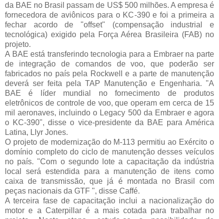
da BAE no Brasil passam de US$ 500 milhões. A empresa é
fornecedora de aviônicos para o KC-390 e foi a primeira a
fechar acordo de "offset" (compensação industrial e
tecnológica) exigido pela Força Aérea Brasileira (FAB) no
projeto.
A BAE está transferindo tecnologia para a Embraer na parte
de integração de comandos de voo, que poderão ser
fabricados no país pela Rockwell e a parte de manutenção
deverá ser feita pela TAP Manutenção e Engenharia. "A
BAE é líder mundial no fornecimento de produtos
eletrônicos de controle de voo, que operam em cerca de 15
mil aeronaves, incluindo o Legacy 500 da Embraer e agora
o KC-390", disse o vice-presidente da BAE para América
Latina, Llyr Jones.
O projeto de modernização do M-113 permitiu ao Exército o
domínio completo do ciclo de manutenção desses veículos
no país. "Com o segundo lote a capacitação da indústria
local será estendida para a manutenção de itens como
caixa de transmissão, que já é montada no Brasil com
peças nacionais da GTF ", disse Caffé.
A terceira fase de capacitação inclui a nacionalização do
motor e a Caterpillar é a mais cotada para trabalhar no