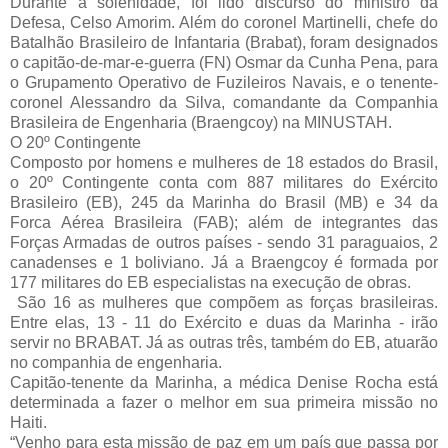
Durante a solenidade, foi lido discurso do ministro da
Defesa, Celso Amorim. Além do coronel Martinelli, chefe do
Batalhão Brasileiro de Infantaria (Brabat), foram designados
o capitão-de-mar-e-guerra (FN) Osmar da Cunha Pena, para
o Grupamento Operativo de Fuzileiros Navais, e o tenente-
coronel Alessandro da Silva, comandante da Companhia
Brasileira de Engenharia (Braengcoy) na MINUSTAH.
O 20º Contingente
Composto por homens e mulheres de 18 estados do Brasil,
o 20º Contingente conta com 887 militares do Exército
Brasileiro (EB), 245 da Marinha do Brasil (MB) e 34 da
Forca Aérea Brasileira (FAB); além de integrantes das
Forças Armadas de outros países - sendo 31 paraguaios, 2
canadenses e 1 boliviano. Já a Braengcoy é formada por
177 militares do EB especialistas na execução de obras.
São 16 as mulheres que compõem as forças brasileiras.
Entre elas, 13 - 11 do Exército e duas da Marinha - irão
servir no BRABAT. Já as outras três, também do EB, atuarão
no companhia de engenharia.
Capitão-tenente da Marinha, a médica Denise Rocha está
determinada a fazer o melhor em sua primeira missão no
Haiti.
“Venho para esta missão de paz em um país que passa por