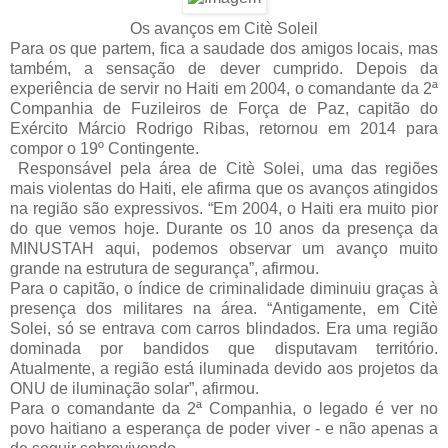
Os avanços em Citè Soleil
Para os que partem, fica a saudade dos amigos locais, mas
também, a sensação de dever cumprido. Depois da
experiência de servir no Haiti em 2004, o comandante da 2ª
Companhia de Fuzileiros de Força de Paz, capitão do
Exército Márcio Rodrigo Ribas, retornou em 2014 para
compor o 19º Contingente.
Responsável pela área de Citè Solei, uma das regiões
mais violentas do Haiti, ele afirma que os avanços atingidos
na região são expressivos. “Em 2004, o Haiti era muito pior
do que vemos hoje. Durante os 10 anos da presença da
MINUSTAH aqui, podemos observar um avanço muito
grande na estrutura de segurança”, afirmou.
Para o capitão, o índice de criminalidade diminuiu graças à
presença dos militares na área. “Antigamente, em Citè
Solei, só se entrava com carros blindados. Era uma região
dominada por bandidos que disputavam território.
Atualmente, a região está iluminada devido aos projetos da
ONU de iluminação solar”, afirmou.
Para o comandante da 2ª Companhia, o legado é ver no
povo haitiano a esperança de poder viver - e não apenas a