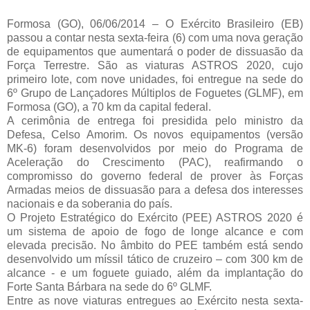
Formosa (GO), 06/06/2014 – O Exército Brasileiro (EB)
passou a contar nesta sexta-feira (6) com uma nova geração
de equipamentos que aumentará o poder de dissuasão da
Força Terrestre. São as viaturas ASTROS 2020, cujo
primeiro lote, com nove unidades, foi entregue na sede do
6º Grupo de Lançadores Múltiplos de Foguetes (GLMF), em
Formosa (GO), a 70 km da capital federal.
A cerimônia de entrega foi presidida pelo ministro da
Defesa, Celso Amorim. Os novos equipamentos (versão
MK-6) foram desenvolvidos por meio do Programa de
Aceleração do Crescimento (PAC), reafirmando o
compromisso do governo federal de prover às Forças
Armadas meios de dissuasão para a defesa dos interesses
nacionais e da soberania do país.
O Projeto Estratégico do Exército (PEE) ASTROS 2020 é
um sistema de apoio de fogo de longe alcance e com
elevada precisão. No âmbito do PEE também está sendo
desenvolvido um míssil tático de cruzeiro – com 300 km de
alcance - e um foguete guiado, além da implantação do
Forte Santa Bárbara na sede do 6º GLMF.
Entre as nove viaturas entregues ao Exército nesta sexta-