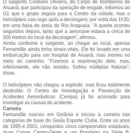
O sargento Cristiano Oliveira, do Corpo de Bombeiros de
Aruanã, que participou da operação de resgate, informou ao
G1 que o grupo seguia para o Centro da cidade, mas o
helicóptero caiu logo após a decolagem, por volta das 1h30,
em uma faixa de areia do Rio Araguaia. "A queda ocorreu
segundos depois, tanto que a aeronave estava a cerca de
300 metros do local da decolagem", afirmou.
Ainda conforme o sargento, ao chegar ao local, apenas
Fernandão ainda tinha sinais vitais. Ele foi levado em uma
embarcação para um hospital de Aruanã, mas morreu no
meio do caminho. "Fizemos a reanimação dele, mas,
infelizmente, ele não resistiu. Sofreu múltiplas fraturas",
disse.
O helicóptero não chegou a explodir, mas ficou totalmente
destruído. O Centro de Investigação e Prevenção de
Acidentes Aeronáuticos (Cenipa) já foi acionado para
investigar as causas do acidente.
Carreira
Fernandão nasceu em Goiânia e iniciou a carreira nas
categorias de base do Goiás Esporte Clube. Entre os anos
de 1995 e 2001, conquistou cinco campeonatos estaduais,
duas Copas Centro-Oeste e um Brasileiro na Série B,