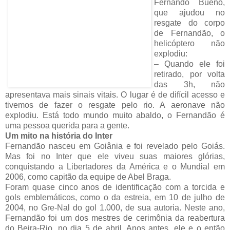
Fernando Bueno,
que ajudou no
resgate do corpo
de Fernandão, o
helicóptero não
explodiu:
– Quando ele foi
retirado, por volta
das 3h, não
apresentava mais sinais vitais. O lugar é de difícil acesso e
tivemos de fazer o resgate pelo rio. A aeronave não
explodiu. Está todo mundo muito abaldo, o Fernandão é
uma pessoa querida para a gente.
Um mito na história do Inter
Fernandão nasceu em Goiânia e foi revelado pelo Goiás.
Mas foi no Inter que ele viveu suas maiores glórias,
conquistando a Libertadores da América e o Mundial em
2006, como capitão da equipe de Abel Braga.
Foram quase cinco anos de identificação com a torcida e
gols emblemáticos, como o da estreia, em 10 de julho de
2004, no Gre-Nal do gol 1.000, de sua autoria. Neste ano,
Fernandão foi um dos mestres de cerimônia da reabertura
do Beira-Rio, no dia 5 de abril. Anos antes, ele e o então