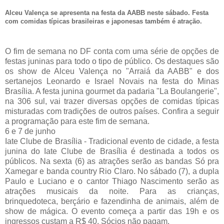
Alceu Valença se apresenta na festa da AABB neste sábado. Festa
com comidas típicas brasileiras e japonesas também é atração.
O fim de semana no DF conta com uma série de opções de
festas juninas para todo o tipo de público. Os destaques são
os show de Alceu Valença no "Arraiá da AABB" e dos
sertanejos Leonardo e Israel Novais na festa do Minas
Brasília. A festa junina gourmet da padaria "La Boulangerie",
na 306 sul, vai trazer diversas opções de comidas típicas
misturadas com tradições de outros países. Confira a seguir
a programação para este fim de semana.
6 e 7 de junho
Iate Clube de Brasília - Tradicional evento de cidade, a festa
junina do Iate Clube de Brasília é destinada a todos os
públicos. Na sexta (6) as atrações serão as bandas Só pra
Xamegar e banda country Rio Claro. No sábado (7), a dupla
Paulo e Luciano e o cantor Thiago Nascimento serão as
atrações musicais da noite. Para as crianças,
brinquedoteca, berçário e fazendinha de animais, além de
show de mágica. O evento começa a partir das 19h e os
ingressos custam a R$ 40. Sócios não pagam.