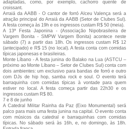
adaptadas, como, por exemplo, cachorro quente de
croissant.
Arraiá da AABB - O cantor de forró Alceu Valença será a
atração principal do Arraiá da AABB (Setor de Clubes Sul).
A festa começa às 19h e os ingressos custam R$ 50 (meia).
A 13ª Festa Japonina - (Associação Nipobrasileira de
Vargem Bonita - SMPW Vargem Bonita) acontece neste
sábado (7) a partir das 18h. Os ingressos custam R$ 12
(antecipado) e R$ 15 (no local). A festa conta com comidas
típicas japonesas e brasileiras.
Monte Líbano - A festa junina do Balako na Lua (ASTCU –
próximo ao Monte Líbano – Setor de Clubes Sul) conta com
dois ambientes: um exclusivo para bandas de forró e outro
com DJs de hip hop, samba rock e soul. O evento terá
barraquinha com comidas típicas à vontade para quem
estiver no local. A festa começa partir das 22h30 e os
ingressos custam R$ 80.
7 e 8 de junho
A Catedral Militar Rainha da Paz (Eixo Monumental) será
palco para mais uma festa junina na capital. O evento conta
com músicos da catedral e barraquinhas com comidas
típicas. No sábado será às 16h, e, no domingo, às 18h.
Entrada franca.