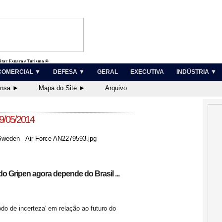
litar, Espaço e Turismo ®
COMERCIAL ▼
DEFESA ▼
GERAL
EXECUTIVA
INDÚSTRIA ▼
ensa ►
Mapa do Site ►
Arquivo
19/05/2014
do Gripen agora depende do Brasil ...
odo de incerteza' em relação ao futuro do