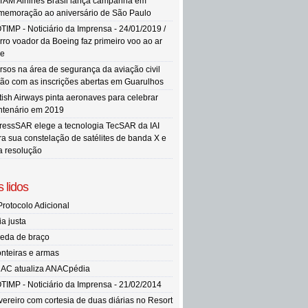
TAM Airlines Brasil lança campanha em
memoração ao aniversário de São Paulo
TIMP - Noticiário da Imprensa - 24/01/2019 /
rro voador da Boeing faz primeiro voo ao ar
re
rsos na área de segurança da aviação civil
tão com as inscrições abertas em Guarulhos
itish Airways pinta aeronaves para celebrar
ntenário em 2019
ressSAR elege a tecnologia TecSAR da IAI
ra sua constelação de satélites de banda X e
ta resolução
 lidos
Protocolo Adicional
ia justa
eda de braço
onteiras e armas
AC atualiza ANACpédia
TIMP - Noticiário da Imprensa - 21/02/2014
vereiro com cortesia de duas diárias no Resort