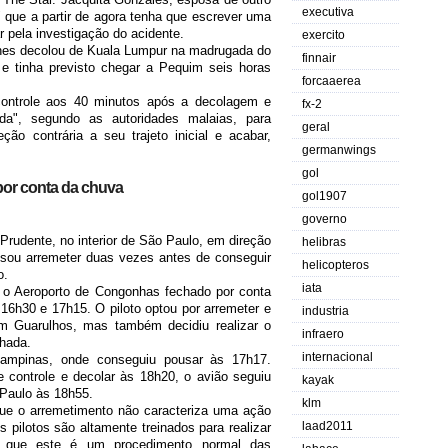
executiva
o" que a partir de agora tenha que escrever uma
 pela investigação do acidente.
exercito
nes decolou de Kuala Lumpur na madrugada do
finnair
 tinha previsto chegar a Pequim seis horas
forcaaerea
ontrole aos 40 minutos após a decolagem e
fx-2
", segundo as autoridades malaias, para
geral
ão contrária a seu trajeto inicial e acabar,
germanwings
gol
por conta da chuva
gol1907
governo
rudente, no interior de São Paulo, em direção
helibras
isou arremeter duas vezes antes de conseguir
helicopteros
o.
iata
 o Aeroporto de Congonhas fechado por conta
16h30 e 17h15. O piloto optou por arremeter e
industria
m Guarulhos, mas também decidiu realizar o
infraero
hada.
internacional
ampinas, onde conseguiu pousar às 17h17.
e controle e decolar às 18h20, o avião seguiu
kayak
 Paulo às 18h55.
klm
ue o arremetimento não caracteriza uma ação
laad2011
pilotos são altamente treinados para realizar
 que este é um procedimento normal das