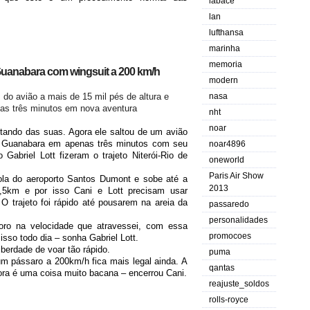
labace
lan
lufthansa
marinha
memoria
uanabara com wingsuit a 200 km/h
modern
m do avião a mais de 15 mil pés de altura e
nasa
as três minutos em nova aventura
nht
noar
tando das suas. Agora ele saltou de um avião
e Guanabara em apenas três minutos com seu
noar4896
o Gabriel Lott fizeram o trajeto Niterói-Rio de
oneworld
Paris Air Show
ola do aeroporto Santos Dumont e sobe até a
2013
,5km e por isso Cani e Lott precisam usar
. O trajeto foi rápido até pousarem na areia da
passaredo
personalidades
oro na velocidade que atravessei, com essa
promocoes
isso todo dia – sonha Gabriel Lott.
berdade de voar tão rápido.
puma
m pássaro a 200km/h fica mais legal ainda. A
qantas
ora é uma coisa muito bacana – encerrou Cani.
reajuste_soldos
rolls-royce