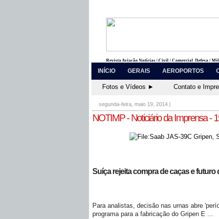
Revista Aviação Notícias | Civil / Comercial, Defesa / Mi
INÍCIO
GERAIS
AEROPORTOS
Fotos e Vídeos ►
Contato e Impr
segunda-feira, maio 19, 2014
|
NOTIMP - Noticiário da Imprensa - 
Suíça rejeita compra de caças e futuro 
Para analistas, decisão nas urnas abre 'perí
programa para a fabricação do Gripen E ...