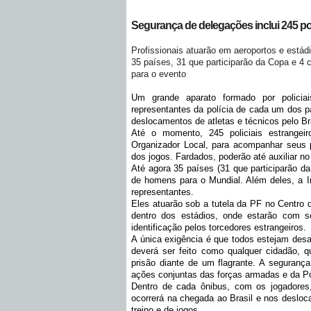
Segurança de delegações inclui 245 pol
Profissionais atuarão em aeroportos e está
35 países, 31 que participarão da Copa e 4
para o evento
Um grande aparato formado por policiais
representantes da polícia de cada um dos 
deslocamentos de atletas e técnicos pelo Bra
Até o momento, 245 policiais estrangei
Organizador Local, para acompanhar seus 
dos jogos. Fardados, poderão até auxiliar n
Até agora 35 países (31 que participarão d
de homens para o Mundial. Além deles, a I
representantes.
Eles atuarão sob a tutela da PF no Centro 
dentro dos estádios, onde estarão com se
identificação pelos torcedores estrangeiros.
A única exigência é que todos estejam desa
deverá ser feito como qualquer cidadão, qu
prisão diante de um flagrante. A seguranç
ações conjuntas das forças armadas e da Po
Dentro de cada ônibus, com os jogadores, 
ocorrerá na chegada ao Brasil e nos desloca
treino e de jogos.