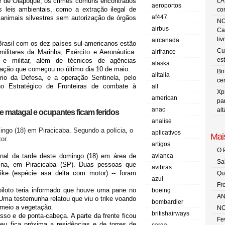
te de Oiapoque, os crimes comuns encontrados
LA
aeroportos
leis ambientais, como a extração ilegal de
co
af447
animais silvestres sem autorização de órgãos
NO
airbus
Ca
liv
aircanada
o Brasil com os dez países sul-americanos estão
Cu
ilitares da Marinha, Exército e Aeronáutica.
airfrance
es
a e militar, além de técnicos de agências
alaska
ação que começou no último dia 10 de maio.
Br
alitalia
rio da Defesa, e a operação Sentinela, pelo
ce
no Estratégico de Fronteiras de combate à
all
Xp
american
pa
anac
al
 matagal e ocupantes ficam feridos
analise
mingo (18) em Piracicaba. Segundo a polícia, o
aplicativos
Mais
or.
artigos
O 
nal da tarde deste domingo (18) em área de
avianca
Sa
lina, em Piracicaba (SP). Duas pessoas que
avibras
ike (espécie asa delta com motor) -- foram
Qu
azul
Fr
piloto teria informado que houve uma pane no
boeing
AN
. Uma testemunha relatou que viu o trike voando
bombardier
 meio a vegetação.
NO
britishairways
sso e de ponta-cabeça. A parte da frente ficou
Fe
u fica próxima a residências e de torres de