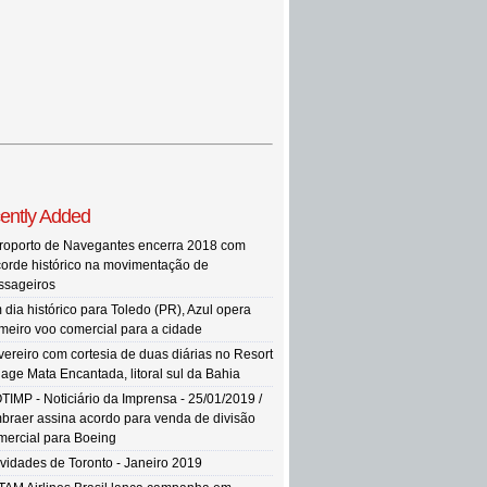
ently Added
roporto de Navegantes encerra 2018 com
corde histórico na movimentação de
ssageiros
 dia histórico para Toledo (PR), Azul opera
imeiro voo comercial para a cidade
vereiro com cortesia de duas diárias no Resort
llage Mata Encantada, litoral sul da Bahia
TIMP - Noticiário da Imprensa - 25/01/2019 /
braer assina acordo para venda de divisão
mercial para Boeing
vidades de Toronto - Janeiro 2019