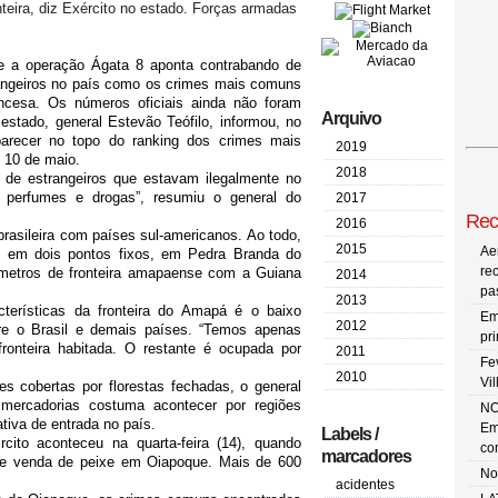
teira, diz Exército no estado. Forças armadas
bre a operação Ágata 8 aponta contrabando de
rangeiros no país como os crimes mais comuns
cesa. Os números oficiais ainda não foram
Arquivo
stado, general Estevão Teófilo, informou, no
arecer no topo do ranking dos crimes mais
2019
 10 de maio.
2018
 de estrangeiros que estavam ilegalmente no
 perfumes e drogas”, resumiu o general do
2017
Rec
2016
 brasileira com países sul-americanos. Ao todo,
2015
Ae
em dois pontos fixos, em Pedra Branda do
re
metros de fronteira amapaense com a Guiana
2014
pa
2013
terísticas da fronteira do Amapá é o baixo
Em
2012
re o Brasil e demais países. “Temos apenas
pr
nteira habitada. O restante é ocupada por
2011
Fe
2010
Vi
s cobertas por florestas fechadas, o general
 mercadorias costuma acontecer por regiões
NO
tiva de entrada no país.
Em
Labels /
ito aconteceu na quarta-feira (14), quando
co
marcadores
r de venda de peixe em Oiapoque. Mais de 600
No
acidentes