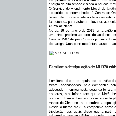
energia de alta tensão e ainda a poucos met
O Serviço de Atendimento Móvel de Urgên
socorridos e encaminhados à Central de Or
leves. Não foi divulgada a idade das vítima
foi acionada para vistoriar o local do acident
Outro acidente
No dia 18 de janeiro de 2013, uma avião
uma área próxima ao local do acidente de
Cessna 150 "atropelou" um cupinzeiro duran
de barriga. Uma pane mecânica causou o ac
Familiares de tripulação do MH370 criti
Familiares dos sete tripulantes do avião 
foram "abandonados" pela companhia aére
advogado, informou nesta segunda-feira a 
contatos, nos informaram que a MAS lhe
porque tínhamos buscado assistência legal
marido de Christine Tan, membro da tripulaç
Desde o último dia 8, a companhia aérea c
tripulação, aos quais disse que a partir
advogados, explicou Shim, segundo o jornal