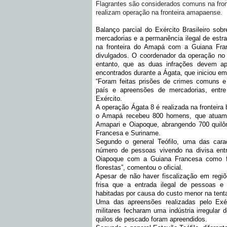
Flagrantes são considerados comuns na fron
realizam operação na fronteira amapaense.
Balanço parcial do Exército Brasileiro so
mercadorias e a permanência ilegal de est
na fronteira do Amapá com a Guiana Fran
divulgados. O coordenador da operação no e
entanto, que as duas infrações devem ap
encontrados durante a Ágata, que iniciou em
“Foram feitas prisões de crimes comuns e
país e apreensões de mercadorias, entre
Exército.
A operação Ágata 8 é realizada na fronteira
o Amapá recebeu 800 homens, que atuam 
Amapari e Oiapoque, abrangendo 700 quilô
Francesa e Suriname.
Segundo o general Teófilo, uma das carac
número de pessoas vivendo na divisa ent
Oiapoque com a Guiana Francesa como fro
florestas”, comentou o oficial.
Apesar de não haver fiscalização em regiõe
frisa que a entrada ilegal de pessoas e
habitadas por causa do custo menor na tenta
Uma das apreensões realizadas pelo Exérc
militares fecharam uma indústria irregula
quilos de pescado foram apreendidos.