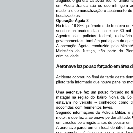
Segundo o general Estevão Teófilo, diferen
em Pedra Branca são os que infringem as 
madeira e comercialização e abatimento de 
fiscalizadores.
Operação Ágata 8
No total, 16.886 quilômetros de fronteira d
sendo monitorados dia e noite por 30 mil m
Agentes das polícias federal, rodoviári
governamentais, também participam da oper
A operação Ágata, conduzida pelo Ministé
Ministério da Justiça, são parte do Pla
criminalidade.
Aeronave faz pouso forçado em área de
Acidente ocorreu no final da tarde deste do
piloto teria informado que houve pane no mot
Uma aeronave fez um pouso forçado no fi
matagal na região do bairro Noiva da Co
estavam no veículo -- conhecido como tr
socorridas com ferimentos leves.
Segundo informações da Polícia Militar, o 
motor, o que fez a aeronave perder altitude
em círculos pela região antes de pousar em
A aeronave parou em um local de difícil ace
comprometida. A área em que o trike desce