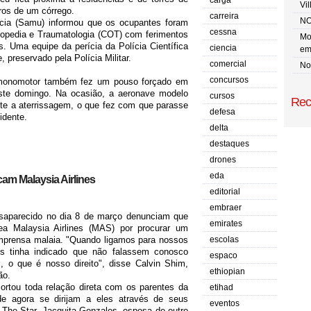
carga
Vi
ros de um córrego.
carreira
NO
cia (Samu) informou que os ocupantes foram
cessna
topedia e Traumatologia (COT) com ferimentos
Mo
s. Uma equipe da perícia da Polícia Científica
ciencia
em
e, preservado pela Polícia Militar.
comercial
No 
concursos
 monomotor também fez um pouso forçado em
ste domingo. Na ocasião, a aeronave modelo
cursos
Rec
te a aterrissagem, o que fez com que parasse
defesa
idente.
delta
destaques
drones
eda
cam Malaysia Airlines
editorial
embraer
desaparecido no dia 8 de março denunciam que
emirates
a Malaysia Airlines (MAS) por procurar um
imprensa malaia. "Quando ligamos para nossos
escolas
s tinha indicado que não falassem conosco
espaco
, o que é nosso direito", disse Calvin Shim,
ethiopian
ão.
ortou toda relação direta com os parentes da
etihad
 de agora se dirijam a eles através de seus
eventos
 The Star. Jacquita Gonzales, esposa de outro