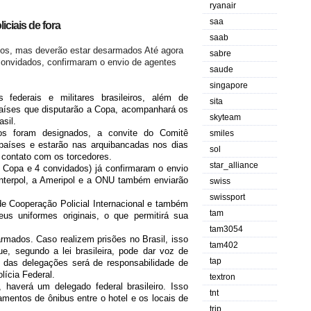
ryanair
saa
iciais de fora
saab
dios, mas deverão estar desarmados Até agora
sabre
 convidados, confirmaram o envio de agentes
saude
singapore
 federais e militares brasileiros, além de
sita
países que disputarão a Copa, acompanhará os
skyteam
sil.
ros foram designados, a convite do Comitê
smiles
países e estarão nas arquibancadas nos dias
sol
o contato com os torcedores.
star_alliance
a Copa e 4 convidados) já confirmaram o envio
nterpol, a Ameripol e a ONU também enviarão
swiss
swissport
de Cooperação Policial Internacional e também
tam
us uniformes originais, o que permitirá sua
tam3054
rmados. Caso realizem prisões no Brasil, isso
tam402
e, segundo a lei brasileira, pode dar voz de
tap
a das delegações será de responsabilidade de
lícia Federal.
textron
haverá um delegado federal brasileiro. Isso
tnt
mentos de ônibus entre o hotel e os locais de
trip