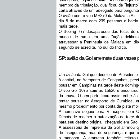
membro da tripulação, qualificou de "injust
carta através de um advogado para perguntar
O avião com o voo MH370 da Malaysia Airli
dia 8 de março com 239 pessoas a bordo e
mais tarde.
O Boeing 777 desapareceu das telas de c
mudou de rumo em uma "ação deliberada
atravessar a Península de Malaca em direç
segundo se acredita, no sul do Índico.
SP: avião da Gol arremete duas vezes 
Um avião da Gol que decolou de Presidente P
à capital, no Aeroporto de Congonhas, prec
pousar em Campinas na tarde deste doming
O voo Gol 1075 saiu às 15h26 e encontrou
da chuva. O aeroporto ficou assim entre às 
tentar pousar no Aeroporto de Cumbica, e
mesmo procedimento por conta da pista mol
A aeronave seguiu para Viracopos, em C
Depois de receber a autorização da torre d
para seu destino original, chegando em São
A assessoria de imprensa da Gol afirmou q
de insegurança, mas de segurança, e que os 
a manobra. A empresa também reiterou