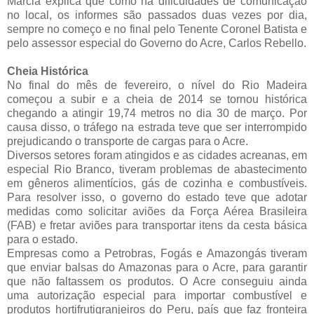
Márcia explica que como há dificuldades de comunicação
no local, os informes são passados duas vezes por dia,
sempre no começo e no final pelo Tenente Coronel Batista e
pelo assessor especial do Governo do Acre, Carlos Rebello.
Cheia Histórica
No final do mês de fevereiro, o nível do Rio Madeira
começou a subir e a cheia de 2014 se tornou histórica
chegando a atingir 19,74 metros no dia 30 de março. Por
causa disso, o tráfego na estrada teve que ser interrompido
prejudicando o transporte de cargas para o Acre.
Diversos setores foram atingidos e as cidades acreanas, em
especial Rio Branco, tiveram problemas de abastecimento
em gêneros alimentícios, gás de cozinha e combustíveis.
Para resolver isso, o governo do estado teve que adotar
medidas como solicitar aviões da Força Aérea Brasileira
(FAB) e fretar aviões para transportar itens da cesta básica
para o estado.
Empresas como a Petrobras, Fogás e Amazongás tiveram
que enviar balsas do Amazonas para o Acre, para garantir
que não faltassem os produtos. O Acre conseguiu ainda
uma autorização especial para importar combustível e
produtos hortifrutigranjeiros do Peru, país que faz fronteira