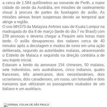
a cerca de 1.584 quilômetros ao noroeste de Perth, a maior
cidade do oeste da Austrália, em missões de rastreamento
visual à procura de partes da fuselagem do avião. As
missões aéreas foram suspensas devido ao temporal que
atinge a região.
O voo MH370 da Malaysia Airlines saiu de Kuala Lumpur na
madrugada do dia 8 de março (tarde do dia 7 no Brasil) com
239 pessoas e deveria chegar a Pequim seis horas mais
tarde. O avião desapareceu dos radares cerca de 40
minutos após a decolagem e mudou de rumo em uma ação
deliberada, segundo as autoridades malaias, atravessando
o Estreito de Malaca e seguindo na direção contrária a de
seu trajeto inicial.
Estavam a bordo da aeronave 154 chineses, 50 malaios,
sete indonésios, seis australianos, cinco indianos, quatro
franceses, três americanos, dois neozelandeses, dois
ucranianos, dois canadenses, um russo, um holandês e dois
iranianos que utilizaram os passaportes roubados de um
italiano e um austríaco.