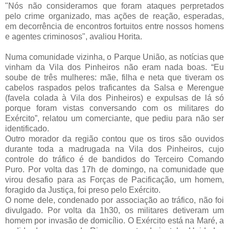
"Nós não consideramos que foram ataques perpretados
pelo crime organizado, mas ações de reação, esperadas,
em decorrência de encontros fortuitos entre nossos homens
e agentes criminosos", avaliou Horita.
Numa comunidade vizinha, o Parque União, as notícias que
vinham da Vila dos Pinheiros não eram nada boas. “Eu
soube de três mulheres: mãe, filha e neta que tiveram os
cabelos raspados pelos traficantes da Salsa e Merengue
(favela colada à Vila dos Pinheiros) e expulsas de lá só
porque foram vistas conversando com os militares do
Exército”, relatou um comerciante, que pediu para não ser
identificado.
Outro morador da região contou que os tiros são ouvidos
durante toda a madrugada na Vila dos Pinheiros, cujo
controle do tráfico é de bandidos do Terceiro Comando
Puro. Por volta das 17h de domingo, na comunidade que
virou desafio para as Forças de Pacificação, um homem,
foragido da Justiça, foi preso pelo Exército.
O nome dele, condenado por associação ao tráfico, não foi
divulgado. Por volta da 1h30, os militares detiveram um
homem por invasão de domicílio. O Exército está na Maré, a