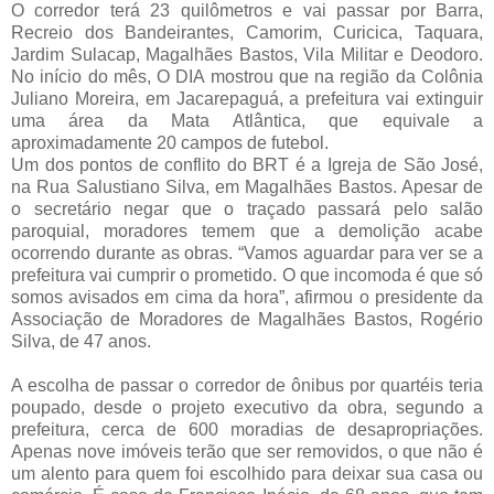
O corredor terá 23 quilômetros e vai passar por Barra,
Recreio dos Bandeirantes, Camorim, Curicica, Taquara,
Jardim Sulacap, Magalhães Bastos, Vila Militar e Deodoro.
No início do mês, O DIA mostrou que na região da Colônia
Juliano Moreira, em Jacarepaguá, a prefeitura vai extinguir
uma área da Mata Atlântica, que equivale a
aproximadamente 20 campos de futebol.
Um dos pontos de conflito do BRT é a Igreja de São José,
na Rua Salustiano Silva, em Magalhães Bastos. Apesar de
o secretário negar que o traçado passará pelo salão
paroquial, moradores temem que a demolição acabe
ocorrendo durante as obras. “Vamos aguardar para ver se a
prefeitura vai cumprir o prometido. O que incomoda é que só
somos avisados em cima da hora”, afirmou o presidente da
Associação de Moradores de Magalhães Bastos, Rogério
Silva, de 47 anos.
A escolha de passar o corredor de ônibus por quartéis teria
poupado, desde o projeto executivo da obra, segundo a
prefeitura, cerca de 600 moradias de desapropriações.
Apenas nove imóveis terão que ser removidos, o que não é
um alento para quem foi escolhido para deixar sua casa ou