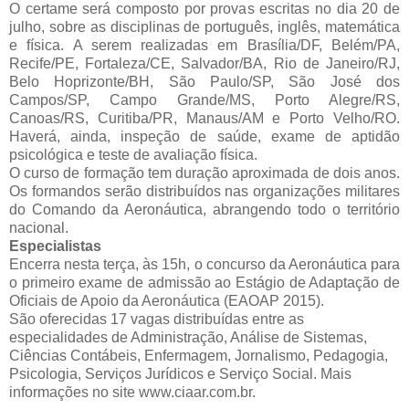
O certame será composto por provas escritas no dia 20 de
julho, sobre as disciplinas de português, inglês, matemática
e física. A serem realizadas em Brasília/DF, Belém/PA,
Recife/PE, Fortaleza/CE, Salvador/BA, Rio de Janeiro/RJ,
Belo Hoprizonte/BH, São Paulo/SP, São José dos
Campos/SP, Campo Grande/MS, Porto Alegre/RS,
Canoas/RS, Curitiba/PR, Manaus/AM e Porto Velho/RO.
Haverá, ainda, inspeção de saúde, exame de aptidão
psicológica e teste de avaliação física.
O curso de formação tem duração aproximada de dois anos.
Os formandos serão distribuídos nas organizações militares
do Comando da Aeronáutica, abrangendo todo o território
nacional.
Especialistas
Encerra nesta terça, às 15h, o concurso da Aeronáutica para
o primeiro exame de admissão ao Estágio de Adaptação de
Oficiais de Apoio da Aeronáutica (EAOAP 2015).
São oferecidas 17 vagas distribuídas entre as
especialidades de Administração, Análise de Sistemas,
Ciências Contábeis, Enfermagem, Jornalismo, Pedagogia,
Psicologia, Serviços Jurídicos e Serviço Social. Mais
informações no site www.ciaar.com.br.