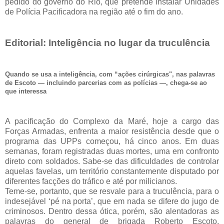
pedido do governo do Rio, que pretende instalar Unidades
de Polícia Pacificadora na região até o fim do ano.
Editorial: Inteligência no lugar da truculência
Quando se usa a inteligência, com “ações cirúrgicas", nas palavras
de Escoto — incluindo parcerias com as polícias —, chega-se ao
que interessa
A pacificação do Complexo da Maré, hoje a cargo das
Forças Armadas, enfrenta a maior resistência desde que o
programa das UPPs começou, há cinco anos. Em duas
semanas, foram registradas duas mortes, uma em confronto
direto com soldados. Sabe-se das dificuldades de controlar
aquelas favelas, um território constantemente disputado por
diferentes facções do tráfico e até por milicianos.
Teme-se, portanto, que se resvale para a truculência, para o
indesejável ‘pé na porta’, que em nada se difere do jugo de
criminosos. Dentro dessa ótica, porém, são alentadoras as
palavras do general de brigada Roberto Escoto,