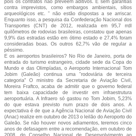
pois os contratos não preveem aditivos. E sem garantias
contra imprevistos, como embargos ambientais, sítios
arqueológicos etc. " não estão dispostas a se arriscar.
Enquanto isso, a pesquisa da Confederação Nacional dos
Transportes (CNT) de 2012, realizada em 95,7 rrdl
quilômetros de rodovias brasileiras, constatou que apenas
9,9% das estradas estão em ótimo estado e 27,4% foram
consideradas boas. Os outros 62,7% vão de regular a
péssimo.
E os aeroportos brasileiros? No Rio de Janeiro, porta de
entrada do turismo estrangeiro, cidade sede da Copa do
Mundo e das Olimpíadas, o Aeroporto Internacional Tom
Jobim (Galeão) continua uma "rodoviária de terceira
categoria” O ministro da Secretaria de Aviação Civil,
Moreira Fraftco, acaba de admitir que o governo federal
tem baixa capacidade de investir em infraestrutura
aeroportuária. A Infraero só gastou no Tom Jobim, 5,23%
do que estava previsto num prazo de dois anos. A
expectativa é de que a Agência Nacional de Aviação Civil
(Anac) realize em outubro de 2013 o leilão do Aeroporto do
Galeão. Se não houver novos adiamentos, teremos cinco
anos de defasagem entre a recomendação, em outubro de
2008, do Conselho Nacional de Desenvolvimento ao