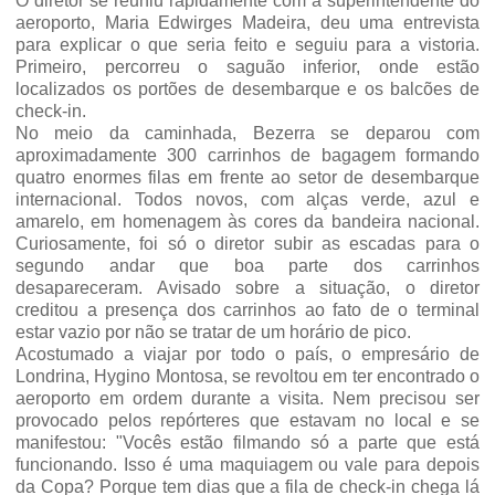
O diretor se reuniu rapidamente com a superintendente do
aeroporto, Maria Edwirges Madeira, deu uma entrevista
para explicar o que seria feito e seguiu para a vistoria.
Primeiro, percorreu o saguão inferior, onde estão
localizados os portões de desembarque e os balcões de
check-in.
No meio da caminhada, Bezerra se deparou com
aproximadamente 300 carrinhos de bagagem formando
quatro enormes filas em frente ao setor de desembarque
internacional. Todos novos, com alças verde, azul e
amarelo, em homenagem às cores da bandeira nacional.
Curiosamente, foi só o diretor subir as escadas para o
segundo andar que boa parte dos carrinhos
desapareceram. Avisado sobre a situação, o diretor
creditou a presença dos carrinhos ao fato de o terminal
estar vazio por não se tratar de um horário de pico.
Acostumado a viajar por todo o país, o empresário de
Londrina, Hygino Montosa, se revoltou em ter encontrado o
aeroporto em ordem durante a visita. Nem precisou ser
provocado pelos repórteres que estavam no local e se
manifestou: "Vocês estão filmando só a parte que está
funcionando. Isso é uma maquiagem ou vale para depois
da Copa? Porque tem dias que a fila de check-in chega lá