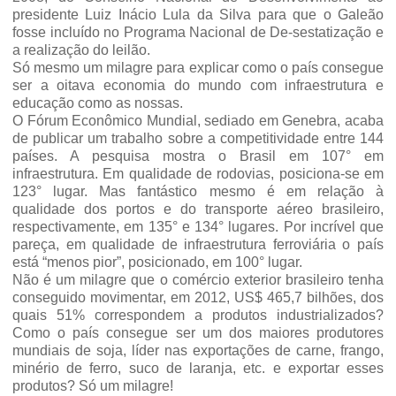
presidente Luiz Inácio Lula da Silva para que o Galeão
fosse incluído no Programa Nacional de De-sestatização e
a realização do leilão.
Só mesmo um milagre para explicar como o país consegue
ser a oitava economia do mundo com infraestrutura e
educação como as nossas.
O Fórum Econômico Mundial, sediado em Genebra, acaba
de publicar um trabalho sobre a competitividade entre 144
países. A pesquisa mostra o Brasil em 107° em
infraestrutura. Em qualidade de rodovias, posiciona-se em
123° lugar. Mas fantástico mesmo é em relação à
qualidade dos portos e do transporte aéreo brasileiro,
respectivamente, em 135° e 134° lugares. Por incrível que
pareça, em qualidade de infraestrutura ferroviária o país
está “menos pior”, posicionado, em 100° lugar.
Não é um milagre que o comércio exterior brasileiro tenha
conseguido movimentar, em 2012, US$ 465,7 bilhões, dos
quais 51% correspondem a produtos industrializados?
Como o país consegue ser um dos maiores produtores
mundiais de soja, líder nas exportações de carne, frango,
minério de ferro, suco de laranja, etc. e exportar esses
produtos? Só um milagre!