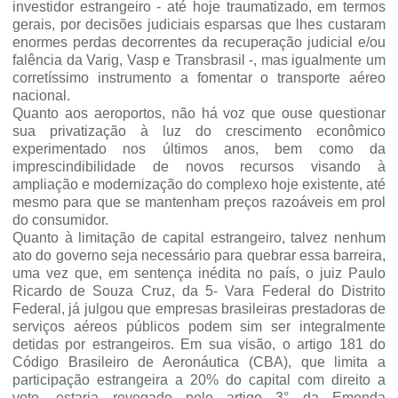
investidor estrangeiro - até hoje traumatizado, em termos
gerais, por decisões judiciais esparsas que lhes custaram
enormes perdas decorrentes da recuperação judicial e/ou
falência da Varig, Vasp e Transbrasil -, mas igualmente um
corretíssimo instrumento a fomentar o transporte aéreo
nacional.
Quanto aos aeroportos, não há voz que ouse questionar
sua privatização à luz do crescimento econômico
experimentado nos últimos anos, bem como da
imprescindibilidade de novos recursos visando à
ampliação e modernização do complexo hoje existente, até
mesmo para que se mantenham preços razoáveis em prol
do consumidor.
Quanto à limitação de capital estrangeiro, talvez nenhum
ato do governo seja necessário para quebrar essa barreira,
uma vez que, em sentença inédita no país, o juiz Paulo
Ricardo de Souza Cruz, da 5- Vara Federal do Distrito
Federal, já julgou que empresas brasileiras prestadoras de
serviços aéreos públicos podem sim ser integralmente
detidas por estrangeiros. Em sua visão, o artigo 181 do
Código Brasileiro de Aeronáutica (CBA), que limita a
participação estrangeira a 20% do capital com direito a
voto, estaria revogado pelo artigo 3° da Emenda