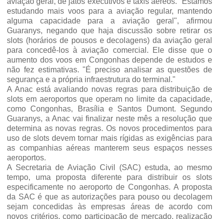
aviação geral, de jatos executivos e táxis aéreos. "Estamos
estudando mais voos para a aviação regular, mantendo
alguma capacidade para a aviação geral", afirmou
Guaranys, negando que haja discussão sobre retirar os
slots (horários de pousos e decolagens) da aviação geral
para concedê-los à aviação comercial. Ele disse que o
aumento dos voos em Congonhas depende de estudos e
não fez estimativas. "É preciso analisar as questões de
segurança e a própria infraestrutura do terminal."
A Anac está avaliando novas regras para distribuição de
slots em aeroportos que operam no limite da capacidade,
como Congonhas, Brasília e Santos Dumont. Segundo
Guaranys, a Anac vai finalizar neste mês a resolução que
determina as novas regras. Os novos procedimentos para
uso de slots devem tornar mais rígidas as exigências para
as companhias aéreas manterem seus espaços nesses
aeroportos.
A Secretaria de Aviação Civil (SAC) estuda, ao mesmo
tempo, uma proposta diferente para distribuir os slots
especificamente no aeroporto de Congonhas. A proposta
da SAC é que as autorizações para pouso ou decolagem
sejam concedidas às empresas áreas de acordo com
novos critérios, como participação de mercado, realização