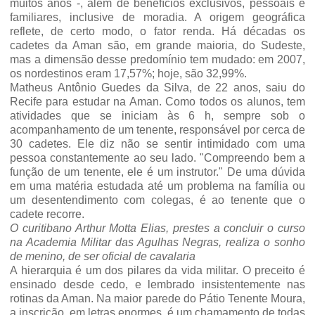
muitos anos -, além de benefícios exclusivos, pessoais e
familiares, inclusive de moradia. A origem geográfica
reflete, de certo modo, o fator renda. Há décadas os
cadetes da Aman são, em grande maioria, do Sudeste,
mas a dimensão desse predomínio tem mudado: em 2007,
os nordestinos eram 17,57%; hoje, são 32,99%.
Matheus Antônio Guedes da Silva, de 22 anos, saiu do
Recife para estudar na Aman. Como todos os alunos, tem
atividades que se iniciam às 6 h, sempre sob o
acompanhamento de um tenente, responsável por cerca de
30 cadetes. Ele diz não se sentir intimidado com uma
pessoa constantemente ao seu lado. "Compreendo bem a
função de um tenente, ele é um instrutor." De uma dúvida
em uma matéria estudada até um problema na família ou
um desentendimento com colegas, é ao tenente que o
cadete recorre.
O curitibano Arthur Motta Elias, prestes a concluir o curso
na Academia Militar das Agulhas Negras, realiza o sonho
de menino, de ser oficial de cavalaria
A hierarquia é um dos pilares da vida militar. O preceito é
ensinado desde cedo, e lembrado insistentemente nas
rotinas da Aman. Na maior parede do Pátio Tenente Moura,
a inscrição, em letras enormes, é um chamamento de todas