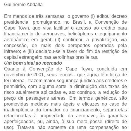
Guilherme Abdalla
Em menos de três semanas, o governo (I) editou decreto
presidencial promulgando, no Brasil, a Convenção de
Cape Town, que visa facilitar o acesso ao crédito para
financiamento de aeronaves, helicópteros e equipamento
aeronáutico em geral; (II) confirmou a privatização, via
concessão, de mais dois aeroportos operados pela
Infraero; e (III) declarou-se a favor do fim da restrição de
capital estrangeiro nas aerolinhas brasileiras.
Um bom sinal ao mercado
Quanto à Convenção de Cape Town, concluída em
novembro de 2001, seus termos - que agora têm força de
lei interna - trazem maior segurança jurídica aos credores e
permitirão, com alguma sorte, a diminuição das taxas de
risco atualmente aplicadas e, ato contínuo, a redução do
preço de passagens aéreas. Em termos genéricos, são
promovidas medidas mais ágeis e eficazes no caso de
inadimplência do tomador do financiamento, sejam elas
relacionadas à propriedade da aeronave, às garantias
aperfeiçoadas, ou, ainda, à sua mera posse (direito de
uso). Trata-se não somente de uma compensação ao