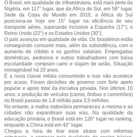
O Brasil, em qualidade de infraestrutura, está mais perto da
Nigéria, em 117° lugar, que da África do Sul, em 58° lugar.
Sede da Copa do Mundo em 2010, a África do Sul
posiciona-se hoje em 15° lugar na eficiência de seu
transporte aéreo, superando inclusive a Espanha (17°), o
Reino Unido (22°) e os Estados Unidos (30°).
O país avançou em qualidade de vida. Os brasileiros estão
conseguindo consumir mais, além da subsistência, com o
aumento do crédito e os ganhos salariais. Empregadas
domésticas, pedreiros e outros trabalhadores com baixa
escolaridade compram carro e viajam de avião. Situação
inimaginável há 20 anos.
É a nova classe média consumindo e isso não acontece
por acaso. Foram decisões de governo com forte apelo
popular e apoio total da iniciativa privada. Nos últimos 10
anos, a produção de veículos (carros, ônibus e caminhões)
no Brasil passou de 1,8 milhão para 3,5 milhões.
No entanto, a malha rodoviária permaneceu a mesma e as
cidades não expandiram suas vias. Na qualidade da
educação primária, o Brasil está em 126° lugar no ranking,
enquanto a China está em 42° lugar.
Chegou a hora de tirar esse atraso com reformas