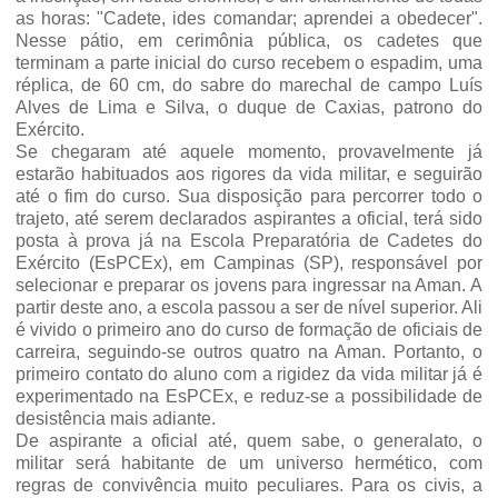
as horas: "Cadete, ides comandar; aprendei a obedecer".
Nesse pátio, em cerimônia pública, os cadetes que
terminam a parte inicial do curso recebem o espadim, uma
réplica, de 60 cm, do sabre do marechal de campo Luís
Alves de Lima e Silva, o duque de Caxias, patrono do
Exército.
Se chegaram até aquele momento, provavelmente já
estarão habituados aos rigores da vida militar, e seguirão
até o fim do curso. Sua disposição para percorrer todo o
trajeto, até serem declarados aspirantes a oficial, terá sido
posta à prova já na Escola Preparatória de Cadetes do
Exército (EsPCEx), em Campinas (SP), responsável por
selecionar e preparar os jovens para ingressar na Aman. A
partir deste ano, a escola passou a ser de nível superior. Ali
é vivido o primeiro ano do curso de formação de oficiais de
carreira, seguindo-se outros quatro na Aman. Portanto, o
primeiro contato do aluno com a rigidez da vida militar já é
experimentado na EsPCEx, e reduz-se a possibilidade de
desistência mais adiante.
De aspirante a oficial até, quem sabe, o generalato, o
militar será habitante de um universo hermético, com
regras de convivência muito peculiares. Para os civis, a