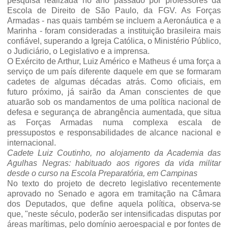
pesquisa realizada no ano passado por professores da
Escola de Direito de São Paulo, da FGV. As Forças
Armadas - nas quais também se incluem a Aeronáutica e a
Marinha - foram consideradas a instituição brasileira mais
confiável, superando a Igreja Católica, o Ministério Público,
o Judiciário, o Legislativo e a imprensa.
O Exército de Arthur, Luiz Américo e Matheus é uma força a
serviço de um país diferente daquele em que se formaram
cadetes de algumas décadas atrás. Como oficiais, em
futuro próximo, já sairão da Aman conscientes de que
atuarão sob os mandamentos de uma política nacional de
defesa e segurança de abrangência aumentada, que situa
as Forças Armadas numa complexa escala de
pressupostos e responsabilidades de alcance nacional e
internacional.
Cadete Luiz Coutinho, no alojamento da Academia das
Agulhas Negras: habituado aos rigores da vida militar
desde o curso na Escola Preparatória, em Campinas
No texto do projeto de decreto legislativo recentemente
aprovado no Senado e agora em tramitação na Câmara
dos Deputados, que define aquela política, observa-se
que, "neste século, poderão ser intensificadas disputas por
áreas marítimas, pelo domínio aeroespacial e por fontes de