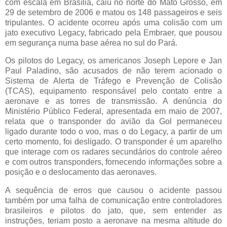
com escala em Brasília, caiu no norte do Mato Grosso, em
29 de setembro de 2006 e matou os 148 passageiros e seis
tripulantes. O acidente ocorreu após uma colisão com um
jato executivo Legacy, fabricado pela Embraer, que pousou
em segurança numa base aérea no sul do Pará.
Os pilotos do Legacy, os americanos Joseph Lepore e Jan
Paul Paladino, são acusados de não terem acionado o
Sistema de Alerta de Tráfego e Prevenção de Colisão
(TCAS), equipamento responsável pelo contato entre a
aeronave e as torres de transmissão. A denúncia do
Ministério Público Federal, apresentada em maio de 2007,
relata que o transponder do avião da Gol permaneceu
ligado durante todo o voo, mas o do Legacy, a partir de um
certo momento, foi desligado. O transponder é um aparelho
que interage com os radares secundários do controle aéreo
e com outros transponders, fornecendo informações sobre a
posição e o deslocamento das aeronaves.
A sequência de erros que causou o acidente passou
também por uma falha de comunicação entre controladores
brasileiros e pilotos do jato, que, sem entender as
instruções, teriam posto a aeronave na mesma altitude do