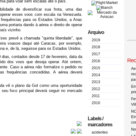
ia para voar sem escalas até o país.
lidade de diversificar sua frota, uma das
 operar esses voos com escala na Venezuela.
requências para os Estados Unidos, a Anac
uma portaria dando à aérea o direito de operar
país vizinho.
Arquivo
aíses prevê a chamada "quinta liberdade", que
2019
eira voasse daqui até Caracas, por exemplo,
2018
na e, de lá, seguisse para os Estados Unidos.
2017
dias, contados desde 17 de fevereiro, data da
Rec
2016
dido dos voos que deseja operar. Até ontem,
ente. Caso a aérea não formalize o pedido no
2015
Ae
as frequências concedidas. A aérea deverá
re
2014
pa
2013
cada vê o plano da Gol como uma oportunidade
Em
2012
 seu foco principal deverá seguir no mercado
pr
2011
Fe
2010
Vi
NO
Em
Labels /
co
marcadores
No
acidentes