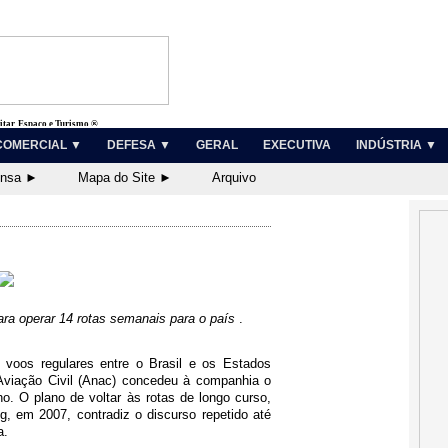
litar, Espaço e Turismo ®
COMERCIAL ▼
DEFESA ▼
GERAL
EXECUTIVA
INDÚSTRIA ▼
ensa ►
Mapa do Site ►
Arquivo
ra operar 14 rotas semanais para o país
.
voos regulares entre o Brasil e os Estados
Aviação Civil (Anac) concedeu à companhia o
ho.
O plano de voltar às rotas de longo curso,
, em 2007, contradiz o discurso repetido até
a.