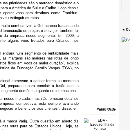
suas prioridades são o mercado doméstico e o
s para a América do Sul e o Caribe. Logo depois
a operar voos para destinos como Frankfurt,
lveu extinguir as rotas.
muito combustível, a Gol acabou fracassando
◄ Co
 diferenciação de preços e serviços também foi
so da empresa nesse segmento. Em 2009, a
te alguns voos fretados para Orlando, nos
l entrará num segmento de rentabilidade mais
e, as margens são maiores nas rotas de longo
stos fixos em voos de maior duração", explica
stica da Fundação Getúlio Vargas (FGV), no
acional começam a ganhar forma no momento
ol, prepara-se para concluir a fusão com a
 segmento doméstico quanto no internacional.
uar nesse mercado, mas não forneceu detalhes
empresa competitiva, está sempre avaliando
negócio e benefícios aos clientes", disse, em
Publicidade
á a marca Varig. Outra questão em aberto diz
do nas rotas para os Estados Unidos. Hoje, as