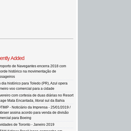
ently Added
roporto de Navegantes encerra 2018 com
corde histórico na movimentação de
ssageiros
 dia histórico para Toledo (PR), Azul opera
imeiro voo comercial para a cidade
vereiro com cortesia de duas diárias no Resort
llage Mata Encantada, litoral sul da Bahia
TIMP - Noticiário da Imprensa - 25/01/2019 /
braer assina acordo para venda de divisão
mercial para Boeing
vidades de Toronto - Janeiro 2019