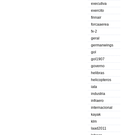
executiva
exercito
finnair
forcaaerea
fx-2
geral
germanwings
gol
gol1907
governo
helibras
helicopteros
iata
industria
infraero
internacional
kayak
klm
laad2011