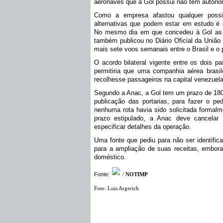
aeronaves que a Gol possui não têm autonom
Como a empresa afastou qualquer possibi
alternativas que podem estar em estudo é
No mesmo dia em que concedeu à Gol as f
também publicou no Diário Oficial da União 
mais sete voos semanais entre o Brasil e o 
O acordo bilateral vigente entre os dois p
permitiria que uma companhia aérea brasil
recolhesse passageiros na capital venezuela
Segundo a Anac, a Gol tem um prazo de 180 
publicação das portarias, para fazer o pe
nenhuma rota havia sido solicitada formalm
prazo estipulado, a Anac deve cancelar 
especificar detalhes da operação.
Uma fonte que pediu para não ser identifi
para a ampliação de suas receitas, embora
doméstico.
Fonte:
/
NOTIMP
Foto: Luis Argerich