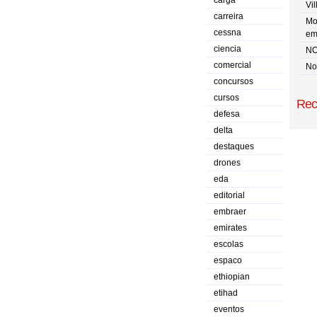
carga
Vi
carreira
Mo
cessna
em
ciencia
NO
comercial
No 
concursos
cursos
Rec
defesa
delta
destaques
drones
eda
editorial
embraer
emirates
escolas
espaco
ethiopian
etihad
eventos