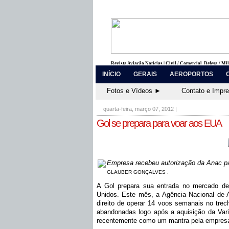
Revista Aviação Notícias | Civil / Comercial, Defesa / Mi
INÍCIO
GERAIS
AEROPORTOS
Fotos e Vídeos ►
Contato e Impr
quarta-feira, março 07, 2012
|
Gol se prepara para voar aos EUA
Empresa recebeu autorização da Anac pa
GLAUBER GONÇALVES .
A Gol prepara sua entrada no mercado de 
Unidos. Este mês, a Agência Nacional de 
direito de operar 14 voos semanais no trec
abandonadas logo após a aquisição da Varig
recentemente como um mantra pela empres