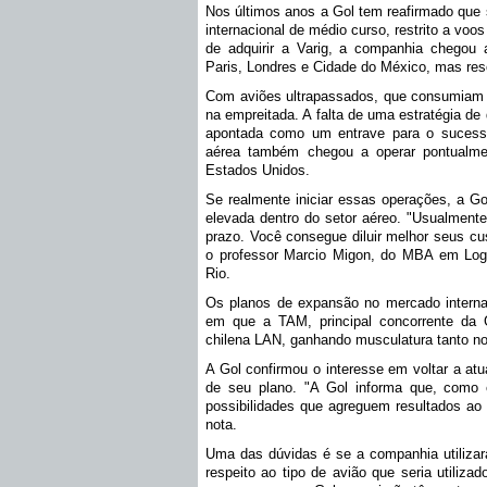
Nos últimos anos a Gol tem reafirmado que 
internacional de médio curso, restrito a voo
de adquirir a Varig, a companhia chegou 
Paris, Londres e Cidade do México, mas reso
Com aviões ultrapassados, que consumiam 
na empreitada. A falta de uma estratégia de
apontada como um entrave para o suces
aérea também chegou a operar pontualmen
Estados Unidos.
Se realmente iniciar essas operações, a Go
elevada dentro do setor aéreo. "Usualment
prazo. Você consegue diluir melhor seus cu
o professor Marcio Migon, do MBA em Logí
Rio.
Os planos de expansão no mercado intern
em que a TAM, principal concorrente da G
chilena LAN, ganhando musculatura tanto no
A Gol confirmou o interesse em voltar a at
de seu plano. "A Gol informa que, como 
possibilidades que agreguem resultados ao 
nota.
Uma das dúvidas é se a companhia utilizar
respeito ao tipo de avião que seria utiliza