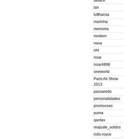
labace
lan
lufthansa
marinha
memoria
modern
nasa
nht
noar
noar4896
oneworld
Paris Air Show
2013
passaredo
personalidades
promocoes
puma
qantas
reajuste_soldos
rolls-royce