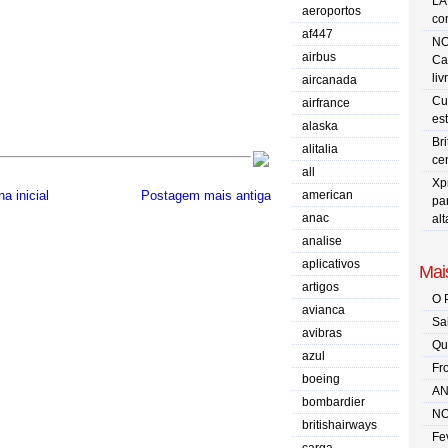
LA
aeroportos
co
af447
NO
airbus
Ca
liv
aircanada
Cu
airfrance
es
alaska
Br
alitalia
ce
all
Xp
american
a inicial
Postagem mais antiga
pa
anac
al
analise
aplicativos
Mais
artigos
O 
avianca
Sa
avibras
Qu
azul
Fr
boeing
AN
bombardier
NO
britishairways
Fe