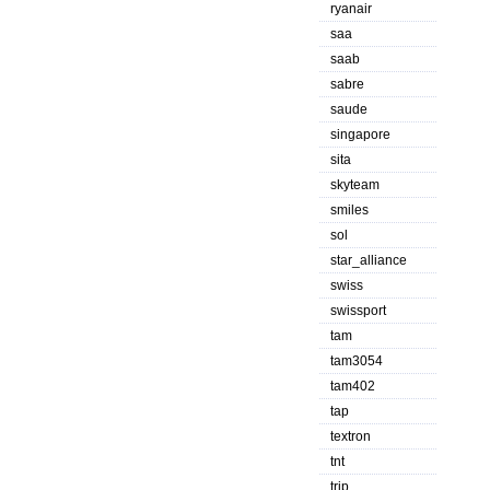
ryanair
saa
saab
sabre
saude
singapore
sita
skyteam
smiles
sol
star_alliance
swiss
swissport
tam
tam3054
tam402
tap
textron
tnt
trip