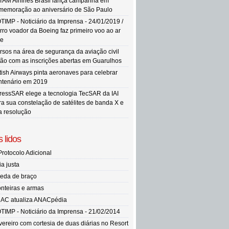
TAM Airlines Brasil lança campanha em
memoração ao aniversário de São Paulo
TIMP - Noticiário da Imprensa - 24/01/2019 /
rro voador da Boeing faz primeiro voo ao ar
re
rsos na área de segurança da aviação civil
tão com as inscrições abertas em Guarulhos
itish Airways pinta aeronaves para celebrar
ntenário em 2019
ressSAR elege a tecnologia TecSAR da IAI
ra sua constelação de satélites de banda X e
ta resolução
 lidos
Protocolo Adicional
ia justa
eda de braço
onteiras e armas
AC atualiza ANACpédia
TIMP - Noticiário da Imprensa - 21/02/2014
vereiro com cortesia de duas diárias no Resort