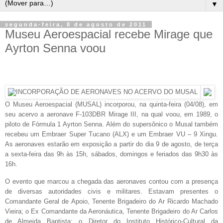
▼
segunda-feira, 8 de agosto de 2011
Museu Aeroespacial recebe Mirage que
Ayrton Senna voou
O
Museu Aeroespacial (MUSAL) incorporou, na quinta-feira (04/08), em
seu acervo a aeronave F-103DBR Mirage III, na qual voou, em 1989, o
piloto de Fórmula 1 Ayrton Senna. Além do supersônico o Musal também
recebeu um
Embraer Super Tucano (ALX) e um Embraer VU – 9 Xingu.
As aeronaves estarão em exposição a partir do dia 9 de agosto, de terça
a sexta-feira das 9h às 15h, sábados, domingos e feriados das 9h30 às
16h.
O evento que marcou a chegada das aeronaves contou com a presença
de diversas autoridades civis e militares. Estavam presentes o
Comandante Geral de Apoio, Tenente Brigadeiro do Ar Ricardo Machado
Vieira; o Ex Comandante da Aeronáutica, Tenente Brigadeiro do Ar Carlos
de Almeida Baptista; o Diretor do Instituto Histórico-Cultural da