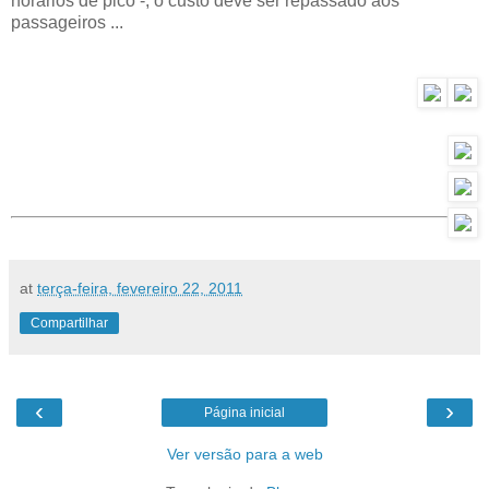
horários de pico -, o custo deve ser repassado aos
passageiros ...
at
terça-feira, fevereiro 22, 2011
Compartilhar
‹
›
Página inicial
Ver versão para a web