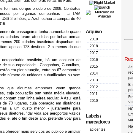
osição, além das compras feitas no País.
s foi mais do que o dobro de 2009. Contratos
s meses por algumas companhias - a TAM
 US$ 3 bilhões; a Azul fechou a compra de 40
016.
Arquivo
úmero de passageiros tenha aumentado quase
os cidades foram atendidas por linhas aéreas
2019
 menos 200 cidades brasileiras dispunham de
2018
diam apenas 128 destinos, 2 a menos do que
2017
Rec
eroportuário brasileiro, há um conjunto de
2016
te de sua capacidade - Congonhas, Guarulhos,
2015
Ae
 estão em pior situação, entre os 67 aeroportos
re
2014
rande número de unidades subutilizadas ou sem
pa
2013
Em
2012
dos que algumas empresas veem grande
pr
es, cuja população tem renda média elevada,
2011
Fe
 contam com linha aérea regular. A Azul está
2010
Vi
e de 70 lugares, cuja operação em distâncias
, mas a um custo menor - justamente para
NO
eus diretores, "dar vida aos aeroportos vazios
Em
Labels /
es e, até o fim deste ano, pretende voar para
co
marcadores
No
acidentes
a oferecer mais serviços ao público e ampliar