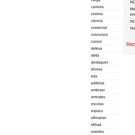
carga
NO
carreira
Mo
cessna
em
ciencia
NO
comercial
No 
concursos
cursos
Rec
defesa
delta
destaques
drones
eda
editorial
embraer
emirates
escolas
espaco
ethiopian
etihad
eventos