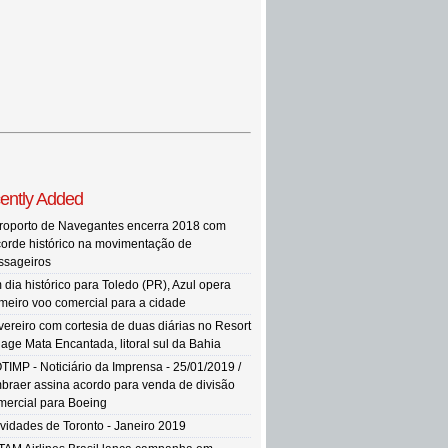
ently Added
roporto de Navegantes encerra 2018 com
corde histórico na movimentação de
ssageiros
 dia histórico para Toledo (PR), Azul opera
imeiro voo comercial para a cidade
vereiro com cortesia de duas diárias no Resort
llage Mata Encantada, litoral sul da Bahia
TIMP - Noticiário da Imprensa - 25/01/2019 /
braer assina acordo para venda de divisão
mercial para Boeing
vidades de Toronto - Janeiro 2019