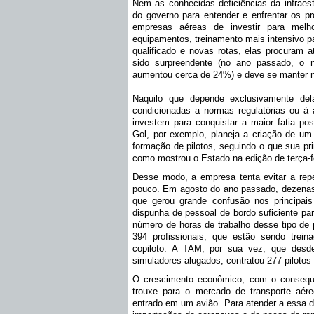
Nem as conhecidas deficiências da infraest
do governo para entender e enfrentar os pr
empresas aéreas de investir para melho
equipamentos, treinamento mais intensivo p
qualificado e novas rotas, elas procuram
sido surpreendente (no ano passado, o 
aumentou cerca de 24%) e deve se manter 
Naquilo que depende exclusivamente del
condicionadas a normas regulatórias ou à
investem para conquistar a maior fatia p
Gol, por exemplo, planeja a criação de um 
formação de pilotos, seguindo o que sua pri
como mostrou o Estado na edição de terça-fe
Desse modo, a empresa tenta evitar a repe
pouco. Em agosto do ano passado, dezenas 
que gerou grande confusão nos principai
dispunha de pessoal de bordo suficiente para
número de horas de trabalho desse tipo de p
394 profissionais, que estão sendo trei
copiloto. A TAM, por sua vez, que desd
simuladores alugados, contratou 277 pilotos
O crescimento econômico, com o consequ
trouxe para o mercado de transporte aér
entrado em um avião. Para atender a essa