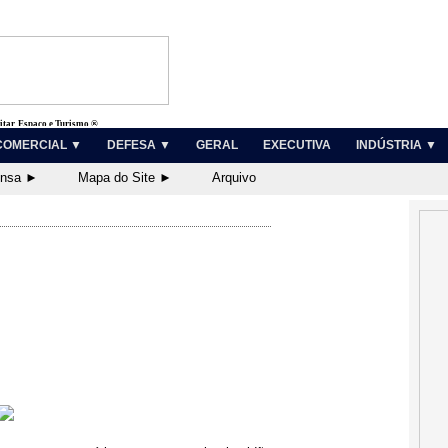
litar, Espaço e Turismo ®
COMERCIAL ▼
DEFESA ▼
GERAL
EXECUTIVA
INDÚSTRIA ▼
ensa ►
Mapa do Site ►
Arquivo