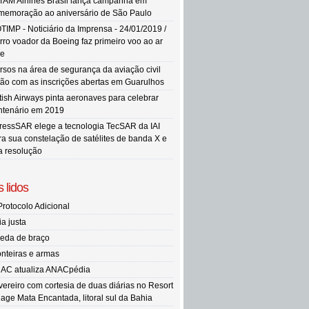
TAM Airlines Brasil lança campanha em
memoração ao aniversário de São Paulo
TIMP - Noticiário da Imprensa - 24/01/2019 /
rro voador da Boeing faz primeiro voo ao ar
re
rsos na área de segurança da aviação civil
tão com as inscrições abertas em Guarulhos
itish Airways pinta aeronaves para celebrar
ntenário em 2019
ressSAR elege a tecnologia TecSAR da IAI
ra sua constelação de satélites de banda X e
ta resolução
 lidos
Protocolo Adicional
ia justa
eda de braço
onteiras e armas
AC atualiza ANACpédia
vereiro com cortesia de duas diárias no Resort
llage Mata Encantada, litoral sul da Bahia