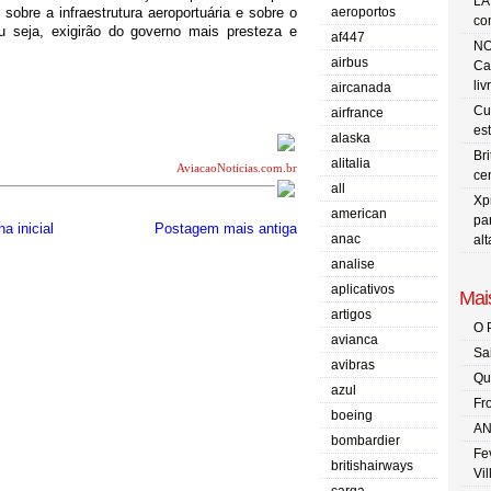
LA
obre a infraestrutura aeroportuária e sobre o
aeroportos
co
u seja, exigirão do governo mais presteza e
af447
NO
airbus
Ca
liv
aircanada
Cu
airfrance
es
alaska
Br
alitalia
AviacaoNoticias.com.br
ce
all
Xp
american
pa
a inicial
Postagem mais antiga
anac
al
analise
aplicativos
Mais
artigos
O 
avianca
Sa
avibras
Qu
azul
Fr
boeing
AN
bombardier
Fe
britishairways
Vi