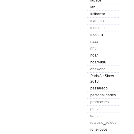
labace
lan
lufthansa
marinha
memoria
modern
nasa
nht
noar
noar4896
oneworld
Paris Air Show
2013
passaredo
personalidades
promocoes
puma
qantas
reajuste_soldos
rolls-royce