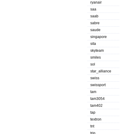
ryanair
saa
saab
sabre
saude
singapore
sita
skyteam
smiles
sol
star_alliance
swiss
swissport
tam
tam3054
tam402
tap
textron
tnt
trip