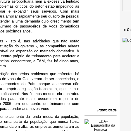
rutura aeroportuária nem a excessiva lentidão
oblemas críticos do setor estão impedindo as
rar e expandir seus serviços.
Com mais
ara ampliar rapidamente seu quadro de pessoal
 atender a uma demanda cujo crescimento tem
número de passageiros de voos domésticos
◄ Co
nos próximos anos.
as - isto é, nas atividades que não estão
 atuação do governo -, as companhias aéreas
ossível da expansão do mercado doméstico. A
centro próprio de treinamento para acelerar a
ncipal concorrente, a TAM, faz há cinco anos,
ira.
tição dos sérios problemas que enfrentou há
de voos da Gol tiveram de ser cancelados, o
s aeroportos do País, porque a empresa não
 cumprir a legislação trabalhista, que limita o
rofissional. Nos últimos meses, ela contratou
nados para, até maio, assumirem o posto de
e 2006 tem seu centro de treinamento com
 para atender aos novos voos.
Publicidade
ente aumento da renda média da população,
eo uma parte da população que nunca havia
 demanda em alta, as empresas aumentaram as