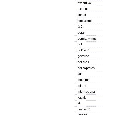
executiva
exercito
finnair
forcaaerea
fx-2
geral
germanwings
gol
gol1907
governo
helibras
helicopteros
iata
industria
infraero
internacional
kayak
klm
laad2011