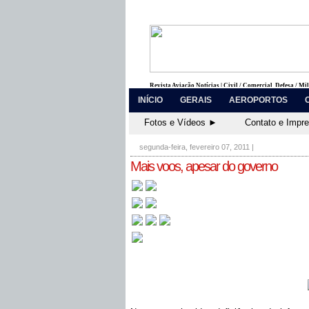
Revista Aviação Notícias | Civil / Comercial, Defesa / Mi
INÍCIO
GERAIS
AEROPORTOS
Fotos e Vídeos ►
Contato e Impr
segunda-feira, fevereiro 07, 2011
|
Mais voos, apesar do governo