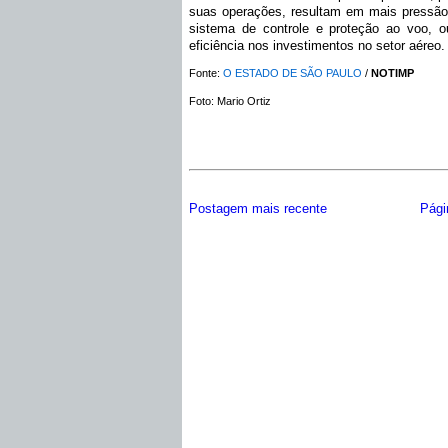
suas operações, resultam em mais pressão s
sistema de controle e proteção ao voo, o
eficiência nos investimentos no setor aéreo.
Fonte:
O ESTADO DE SÃO PAULO
/
NOTIMP
Foto:
Mario Ortiz
Postagem mais recente
Págin