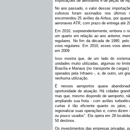
importações de aeronaves e de peças de rep
No ano passado, o valor dessas importaçõe
vultosos foram assinados nos último
encomendou 25 aviões da Airbus, por quase
aeronaves ATR, com prazo de entrega até 2
Em 2010, surpreendentemente, embora o n
um quarto em relação ao ano anterior, men
regulares. No fim da década de 1990, pelo
voos regulares. Em 2010, esses voos aten
em 2009.
Isso mostra que, de um lado do sistema a
unidades muito utilizadas, algumas no limi
Brasília e Manaus (no transporte de cargas)
operados pela Infraero -, e, de outro, um g
nenhuma utilização.
É nesses aeroportos quase abandona
oportunidade de atuação. Há cidades grand
mas que, mesmo dispondo de aeroporto, não
ampliando sua frota - com aviões turboélic
curtas é tão eficiente quanto os jatos
regionalizar suas operações e, como dizem s
ou pouco usados". Ela opera em 28 localidad
50 destinos.
Os investimentos das empresas privadas, par