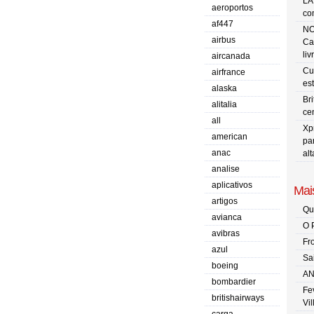
LA
aeroportos
co
af447
NO
airbus
Ca
liv
aircanada
Cu
airfrance
es
alaska
Br
alitalia
ce
all
Xp
american
pa
anac
al
analise
aplicativos
Mais
artigos
Qu
avianca
O 
avibras
Fr
azul
Sa
boeing
AN
bombardier
Fe
britishairways
Vi