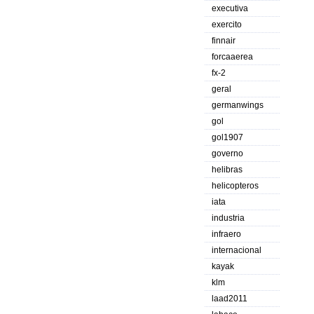
executiva
exercito
finnair
forcaaerea
fx-2
geral
germanwings
gol
gol1907
governo
helibras
helicopteros
iata
industria
infraero
internacional
kayak
klm
laad2011