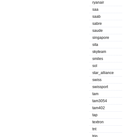
ryanair
saa
saab
sabre
saude
singapore
sita
skyteam
smiles
sol
star_alliance
swiss
swissport
tam
tam3054
tam402
tap
textron
tnt
trip