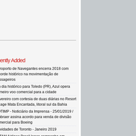
ently Added
roporto de Navegantes encerra 2018 com
corde histórico na movimentação de
ssageiros
 dia histórico para Toledo (PR), Azul opera
imeiro voo comercial para a cidade
vereiro com cortesia de duas diárias no Resort
llage Mata Encantada, litoral sul da Bahia
TIMP - Noticiário da Imprensa - 25/01/2019 /
braer assina acordo para venda de divisão
mercial para Boeing
vidades de Toronto - Janeiro 2019