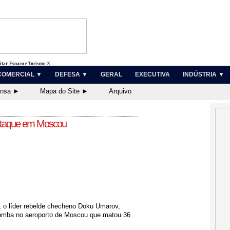
litar, Espaço e Turismo ®
COMERCIAL ▼
DEFESA ▼
GERAL
EXECUTIVA
INDÚSTRIA ▼
ensa ►
Mapa do Site ►
Arquivo
 ataque em Moscou
 o líder rebelde checheno Doku Umarov,
bomba no aeroporto de Moscou que matou 36