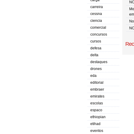
carga
NO
carreira
Mo
cessna
em
ciencia
No 
comercial
NO
concursos
cursos
Rec
defesa
delta
destaques
drones
eda
editorial
embraer
emirates
escolas
espaco
ethiopian
etihad
eventos