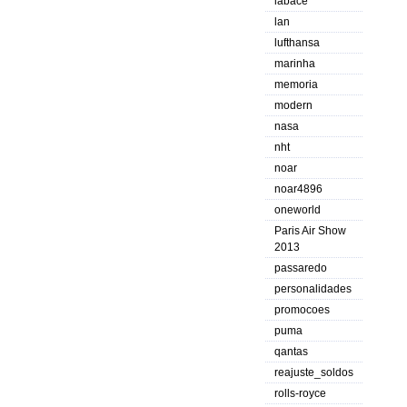
labace
lan
lufthansa
marinha
memoria
modern
nasa
nht
noar
noar4896
oneworld
Paris Air Show
2013
passaredo
personalidades
promocoes
puma
qantas
reajuste_soldos
rolls-royce