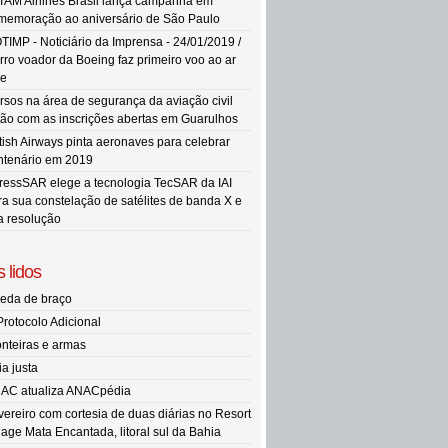
TAM Airlines Brasil lança campanha em
memoração ao aniversário de São Paulo
TIMP - Noticiário da Imprensa - 24/01/2019 /
rro voador da Boeing faz primeiro voo ao ar
re
rsos na área de segurança da aviação civil
tão com as inscrições abertas em Guarulhos
itish Airways pinta aeronaves para celebrar
ntenário em 2019
ressSAR elege a tecnologia TecSAR da IAI
ra sua constelação de satélites de banda X e
ta resolução
 lidos
eda de braço
Protocolo Adicional
onteiras e armas
ia justa
AC atualiza ANACpédia
vereiro com cortesia de duas diárias no Resort
llage Mata Encantada, litoral sul da Bahia