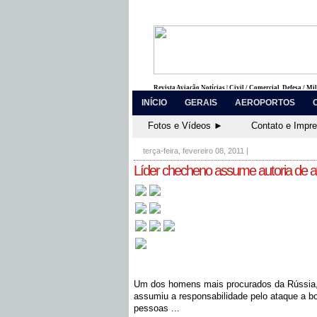
Revista Aviação Notícias | Civil / Comercial, Defesa / Mi
INÍCIO
GERAIS
AEROPORTOS
Fotos e Vídeos ►
Contato e Impr
terça-feira, fevereiro 08, 2011
|
Líder checheno assume autoria de
Um dos homens mais procurados da Rússia,
assumiu a responsabilidade pelo ataque a 
pessoas ...