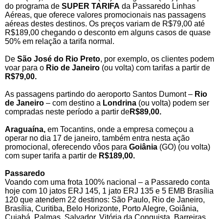
do programa de
SUPER TARIFA
da Passaredo Linhas
Aéreas, que oferece valores promocionais nas passagens
aéreas destes destinos. Os preços variam de R$79,00 até
R$189,00 chegando o desconto em alguns casos de quase
50% em relação a tarifa normal.
De
São José do Rio Preto
, por exemplo, os clientes podem
voar para o
Rio de Janeiro
(ou volta) com tarifas a partir de
R$79,00.
As passagens partindo do aeroporto Santos Dumont –
Rio
de Janeiro
– com destino a
Londrina
(ou volta) podem ser
compradas neste período a partir de
R$89,00.
Araguaína,
em Tocantins, onde a empresa começou a
operar no dia 17 de janeiro, também entra nesta ação
promocional, oferecendo vôos para
Goiânia
(GO) (ou volta)
com super tarifa a partir de
R$189,00.
Passaredo
Voando com uma frota 100% nacional – a Passaredo conta
hoje com 10 jatos ERJ 145, 1 jato ERJ 135 e 5 EMB Brasília
120 que atendem 22 destinos: São Paulo, Rio de Janeiro,
Brasília, Curitiba, Belo Horizonte, Porto Alegre, Goiânia,
Cuiabá, Palmas, Salvador, Vitória da Conquista, Barreiras,