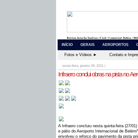
Revista Aviação Notícias | Civil / Comercial, Defesa / Mi
INÍCIO
GERAIS
AEROPORTOS
Fotos e Vídeos ►
Contato e Impr
sexta-feira, janeiro 28, 2011
|
Infraero conclui obras na pista no Ae
A Infraero concluiu nesta quinta-feira (27/01
e pátio do Aeroporto Internacional de Belém/
envolveu o reforço do pavimento da pista pr