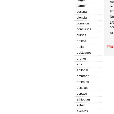
carga
Ae
carreira
re
pa
cessna
No 
ciencia
LA
comercial
co
concursos
NO
cursos
defesa
Rec
delta
destaques
drones
eda
editorial
embraer
emirates
escolas
espaco
ethiopian
etihad
eventos