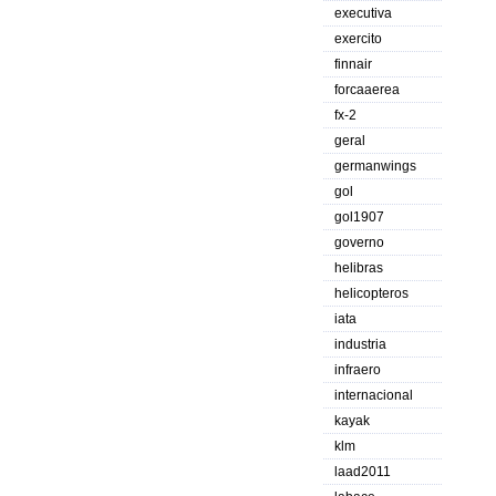
executiva
exercito
finnair
forcaaerea
fx-2
geral
germanwings
gol
gol1907
governo
helibras
helicopteros
iata
industria
infraero
internacional
kayak
klm
laad2011