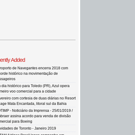
ently Added
roporto de Navegantes encerra 2018 com
corde histórico na movimentação de
ssageiros
 dia histórico para Toledo (PR), Azul opera
imeiro voo comercial para a cidade
vereiro com cortesia de duas diárias no Resort
llage Mata Encantada, litoral sul da Bahia
TIMP - Noticiário da Imprensa - 25/01/2019 /
braer assina acordo para venda de divisão
mercial para Boeing
vidades de Toronto - Janeiro 2019