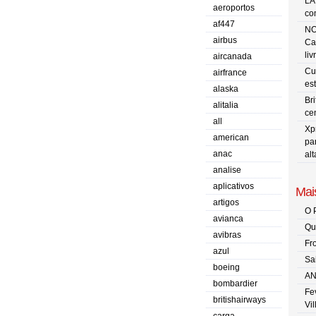
LA
aeroportos
co
af447
NO
airbus
Ca
liv
aircanada
Cu
airfrance
es
alaska
Br
alitalia
ce
all
Xp
american
pa
anac
al
analise
aplicativos
Mais
artigos
O 
avianca
Qu
avibras
Fr
azul
Sa
boeing
AN
bombardier
Fe
britishairways
Vi