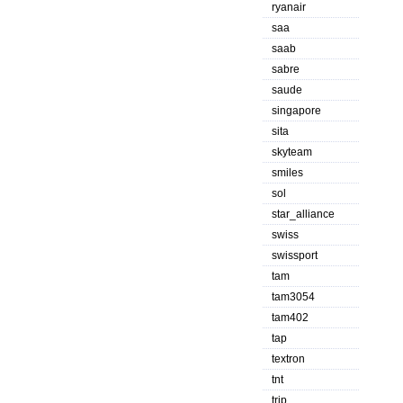
ryanair
saa
saab
sabre
saude
singapore
sita
skyteam
smiles
sol
star_alliance
swiss
swissport
tam
tam3054
tam402
tap
textron
tnt
trip