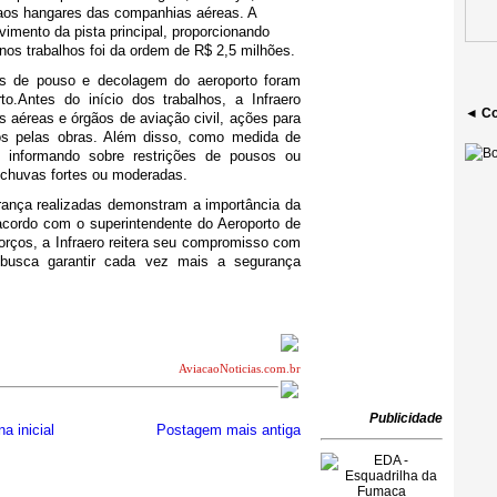
 aos hangares das companhias aéreas. A
avimento da pista principal, proporcionando
nos trabalhos foi da ordem de R$ 2,5 milhões.
es de pouso e decolagem do aeroporto foram
to.Antes do início dos trabalhos, a Infraero
◄ Co
aéreas e órgãos de aviação civil, ações para
os pelas obras. Além disso, como medida de
ão informando sobre restrições de pousos ou
 chuvas fortes ou moderadas.
ança realizadas demonstram a importância da
acordo com o superintendente do Aeroporto de
rços, a Infraero reitera seu compromisso com
 busca garantir cada vez mais a segurança
AviacaoNoticias.com.br
Publicidade
a inicial
Postagem mais antiga