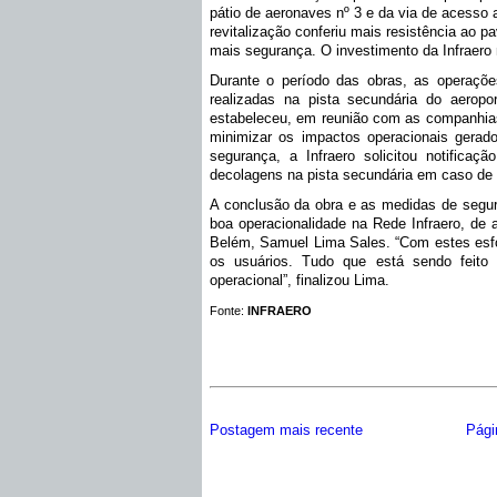
pátio de aeronaves nº 3 e da via de acesso
revitalização conferiu mais resistência ao p
mais segurança. O investimento da Infraero 
Durante o período das obras, as operaçõ
realizadas na pista secundária do aeropor
estabeleceu, em reunião com as companhias 
minimizar os impactos operacionais gerad
segurança, a Infraero solicitou notificaç
decolagens na pista secundária em caso de
A conclusão da obra e as medidas de segur
boa operacionalidade na Rede Infraero, de 
Belém, Samuel Lima Sales. “Com estes esfo
os usuários. Tudo que está sendo feito
operacional”, finalizou Lima.
Fonte:
INFRAERO
Postagem mais recente
Págin