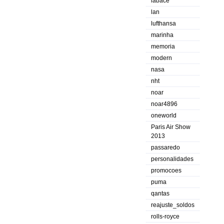
labace
lan
lufthansa
marinha
memoria
modern
nasa
nht
noar
noar4896
oneworld
Paris Air Show
2013
passaredo
personalidades
promocoes
puma
qantas
reajuste_soldos
rolls-royce