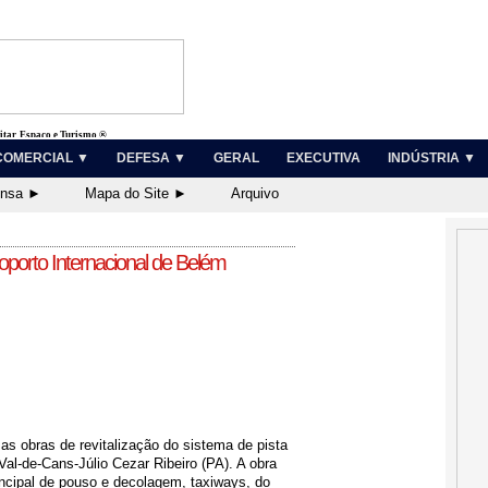
litar, Espaço e Turismo ®
COMERCIAL ▼
DEFESA ▼
GERAL
EXECUTIVA
INDÚSTRIA ▼
ensa ►
Mapa do Site ►
Arquivo
roporto Internacional de Belém
) as obras de revitalização do sistema de pista
Val-de-Cans-Júlio Cezar Ribeiro (PA). A obra
incipal de pouso e decolagem, taxiways, do