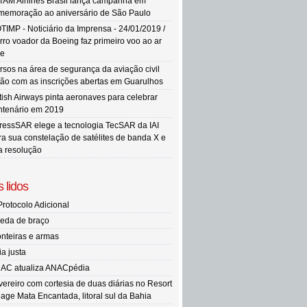
TAM Airlines Brasil lança campanha em
memoração ao aniversário de São Paulo
TIMP - Noticiário da Imprensa - 24/01/2019 /
rro voador da Boeing faz primeiro voo ao ar
re
rsos na área de segurança da aviação civil
tão com as inscrições abertas em Guarulhos
itish Airways pinta aeronaves para celebrar
ntenário em 2019
ressSAR elege a tecnologia TecSAR da IAI
ra sua constelação de satélites de banda X e
ta resolução
 lidos
Protocolo Adicional
eda de braço
onteiras e armas
ia justa
AC atualiza ANACpédia
vereiro com cortesia de duas diárias no Resort
llage Mata Encantada, litoral sul da Bahia