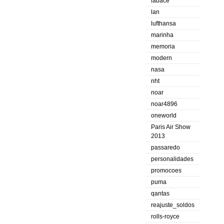
labace
lan
lufthansa
marinha
memoria
modern
nasa
nht
noar
noar4896
oneworld
Paris Air Show
2013
passaredo
personalidades
promocoes
puma
qantas
reajuste_soldos
rolls-royce