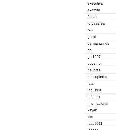
executiva
exercito
finnair
forcaaerea
fx-2
geral
germanwings
gol
gol1907
governo
helibras
helicopteros
iata
industria
infraero
internacional
kayak
klm
laad2011