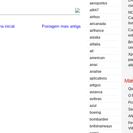
LA
aeroportos
co
af447
NO
airbus
Ca
liv
aircanada
a inicial
Postagem mais antiga
Cu
airfrance
es
alaska
Br
alitalia
ce
all
Xp
american
pa
anac
al
analise
aplicativos
Mais
artigos
Qu
avianca
O 
avibras
Fr
azul
Sa
boeing
AN
bombardier
Fe
britishairways
Vi