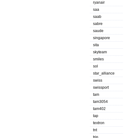
ryanair
saa
saab
sabre
saude
singapore
sita
skyteam
smiles
sol
star_alliance
swiss
swissport
tam
tam3054
tam402
tap
textron
tnt
trip