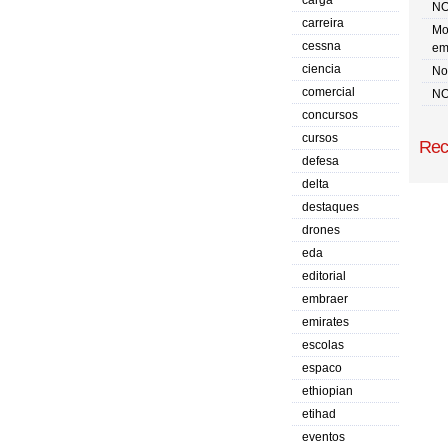
carga
NO
carreira
Mo
cessna
em
ciencia
No 
comercial
NO
concursos
cursos
Rec
defesa
delta
destaques
drones
eda
editorial
embraer
emirates
escolas
espaco
ethiopian
etihad
eventos