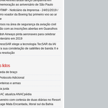
TAM Airlines Brasil lança campanha em
memoração ao aniversário de São Paulo
TIMP - Noticiário da Imprensa - 24/01/2019 /
rro voador da Boeing faz primeiro voo ao ar
re
rsos na área de segurança da aviação civil
tão com as inscrições abertas em Guarulhos
itish Airways pinta aeronaves para celebrar
ntenário em 2019
ressSAR elege a tecnologia TecSAR da IAI
ra sua constelação de satélites de banda X e
ta resolução
 lidos
eda de braço
Protocolo Adicional
onteiras e armas
ia justa
AC atualiza ANACpédia
vereiro com cortesia de duas diárias no Resort
llage Mata Encantada, litoral sul da Bahia