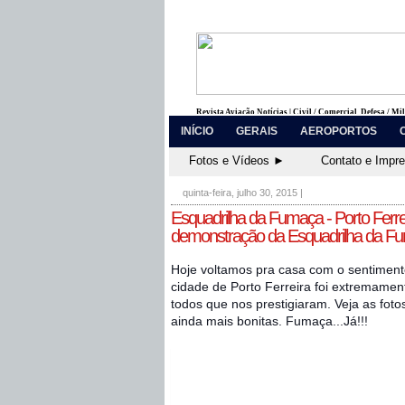
Revista Aviação Notícias | Civil / Comercial, Defesa / Mi
INÍCIO
GERAIS
AEROPORTOS
Fotos e Vídeos ►
Contato e Impr
quinta-feira, julho 30, 2015
|
Esquadrilha da Fumaça - Porto Ferr
demonstração da Esquadrilha da Fu
Hoje voltamos pra casa com o sentiment
cidade de Porto Ferreira foi extremamen
todos que nos prestigiaram. Veja as fot
ainda mais bonitas. Fumaça...Já!!!