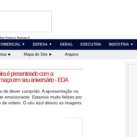
litar, Espaço e Turismo ®
COMERCIAL ▼
DEFESA ▼
GERAL
EXECUTIVA
INDÚSTRIA ▼
ensa ►
Mapa do Site ►
Arquivo
eira é presenteado com a
maça em seu aniversário - EDA
o de dever cumprido. A apresentação na
te emocionante. Estamos muito felizes por
os de ontem. O céu azul deixou as imagens