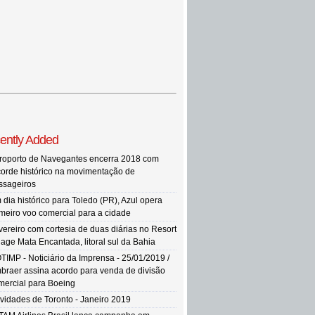
ently Added
roporto de Navegantes encerra 2018 com
corde histórico na movimentação de
ssageiros
 dia histórico para Toledo (PR), Azul opera
imeiro voo comercial para a cidade
vereiro com cortesia de duas diárias no Resort
llage Mata Encantada, litoral sul da Bahia
TIMP - Noticiário da Imprensa - 25/01/2019 /
braer assina acordo para venda de divisão
mercial para Boeing
vidades de Toronto - Janeiro 2019