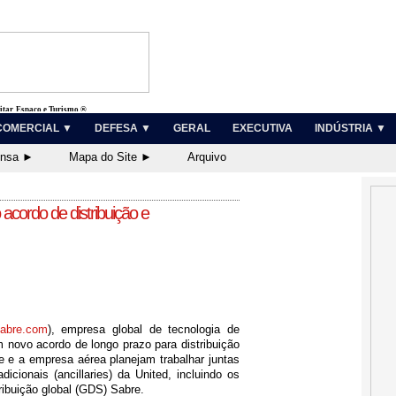
litar, Espaço e Turismo ®
COMERCIAL ▼
DEFESA ▼
GERAL
EXECUTIVA
INDÚSTRIA ▼
ensa ►
Mapa do Site ►
Arquivo
acordo de distribuição e
abre.com
), empresa global de tecnologia de
 novo acordo de longo prazo para distribuição
e e a empresa aérea planejam trabalhar juntas
dicionais (ancillaries) da United, incluindo os
ribuição global (GDS) Sabre.