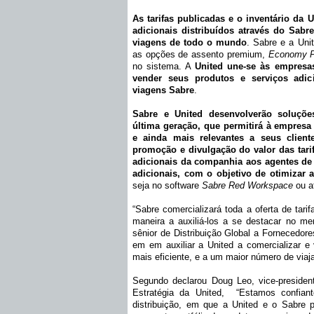
As tarifas publicadas e o inventário da
adicionais distribuídos através do Sabr
viagens de todo o mundo
. Sabre e a Uni
as opções de assento premium,
Economy 
no sistema. A
United une-se às empresa
vender seus produtos e serviços adic
viagens Sabre
.
Sabre e United desenvolverão soluções
última geração, que permitirá à empresa 
e ainda mais relevantes a seus client
promoção e divulgação do valor das tarif
adicionais da companhia aos agentes de v
adicionais, com o objetivo de otimizar 
seja no software
Sabre Red Workspace
ou a
“Sabre comercializará toda a oferta de tarif
maneira a auxiliá-los a se destacar no mer
sênior de Distribuição Global a Fornecedo
em em auxiliar a United a comercializar e
mais eficiente, e a um maior número de viaja
Segundo declarou Doug Leo, vice-presiden
Estratégia da United, “Estamos confia
distribuição, em que a United e o Sabre 