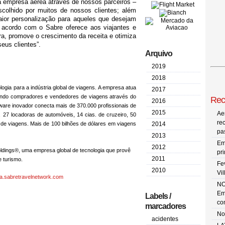
da empresa aérea através de nossos parceiros –
colhido por muitos de nossos clientes; além
ior personalização para aqueles que desejam
 acordo com o Sabre oferece aos viajantes e
a, promove o crescimento da receita e otimiza
eus clientes”.
Arquivo
2019
2018
ogia para a indústria global de viagens. A empresa atua
2017
ando compradores e vendedores de viagens através do
Rec
2016
tware inovador conecta mais de 370.000 profissionais de
2015
Ae
, 27 locadoras de automóveis, 14 cias. de cruzeiro, 50
re
 de viagens. Mais de 100 bilhões de dólares em viagens
2014
pa
2013
Em
2012
ldings
®
, uma empresa global de tecnologia que provê
pr
2011
e turismo.
Fe
2010
Vi
la.
sabretravelnetwork.com
NO
Em
Labels /
co
marcadores
No
acidentes