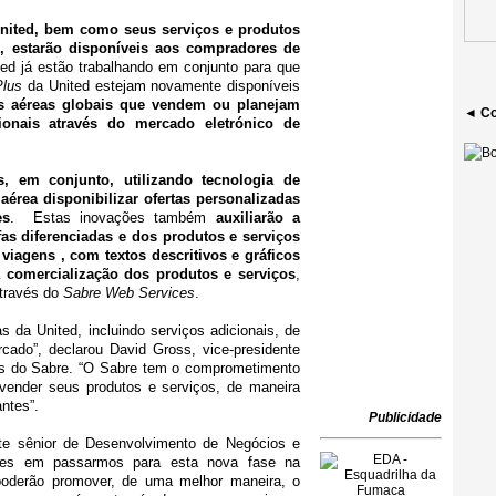
 United, bem como seus serviços e produtos
e, estarão disponíveis aos compradores de
ted já estão trabalhando em conjunto para que
Plus
da United estejam novamente disponíveis
s aéreas globais que vendem ou planejam
◄ Co
ionais através do mercado eletrónico de
, em conjunto, utilizando tecnologia de
aérea disponibilizar ofertas personalizadas
es
. Estas inovações também
auxiliarão a
as diferenciadas e dos produtos e serviços
iagens , com textos descritivos e gráficos
a comercialização dos produtos e serviços
,
través do
Sabre Web Services
.
as da United, incluindo serviços adicionais, de
cado”, declarou David Gross, vice-presidente
res do Sabre. “O Sabre tem o comprometimento
 vender seus produtos e serviços, de maneira
ntes”.
Publicidade
te sênior de Desenvolvimento de Negócios e
ntes em passarmos para esta nova fase na
poderão promover, de uma melhor maneira, o