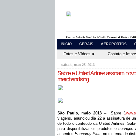
Revista Aviação Notícias | Civil / Comercial, Defesa / Mi
INÍCIO
GERAIS
AEROPORTOS
Fotos e Vídeos ►
Contato e Impr
sábado, maio 25, 2013
|
Sabre e United Airlines assinam novo 
merchandising
São Paulo, maio 2013
– Sabre (
www.s
viagens, anunciou dia 22 a assinatura de um
de todo o conteúdo da United Airlines. Sabr
para disponibilizar os produtos e serviços a
assentos
Economy Plus
, no sistema de dist