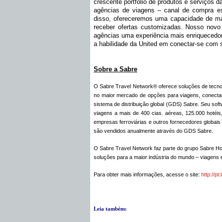
crescente portfólio de produtos e serviços 
agências de viagens – canal de compra es
disso, ofereceremos uma capacidade de ma
receber ofertas customizadas. Nosso novo
agências uma experiência mais enriquecedor
a habilidade da United em conectar-se com s
Sobre a Sabre
O Sabre Travel Network
®
oferece soluções de tecnol
no maior mercado de opções para viagens, conect
sistema de distribuição global (GDS) Sabre. Seu sof
viagens a mais de 400 cias. aéreas, 125.000 hotéis
empresas ferroviárias e outros fornecedores globais
são vendidos anualmente através do GDS Sabre.
O Sabre Travel Network faz parte do grupo Sabre Ho
soluções para a maior indústria do mundo – viagens 
Para obter mais informações, acesse o site:
http://pt.
Leia também: