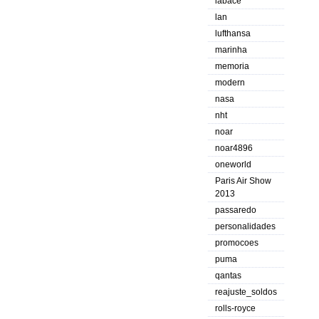
labace
lan
lufthansa
marinha
memoria
modern
nasa
nht
noar
noar4896
oneworld
Paris Air Show
2013
passaredo
personalidades
promocoes
puma
qantas
reajuste_soldos
rolls-royce