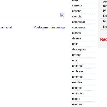
carga
Ae
carreira
re
pa
cessna
No 
ciencia
NO
comercial
No
a inicial
Postagem mais antiga
concursos
cursos
defesa
Rec
delta
destaques
drones
eda
editorial
embraer
emirates
escolas
espaco
ethiopian
etihad
eventos