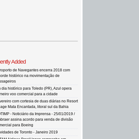
ently Added
roporto de Navegantes encerra 2018 com
corde histórico na movimentação de
ssageiros
 dia histórico para Toledo (PR), Azul opera
imeiro voo comercial para a cidade
vereiro com cortesia de duas diárias no Resort
llage Mata Encantada, litoral sul da Bahia
TIMP - Noticiário da Imprensa - 25/01/2019 /
braer assina acordo para venda de divisão
mercial para Boeing
vidades de Toronto - Janeiro 2019