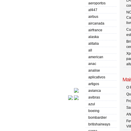
LA
aeroportos
co
af447
NO
airbus
Ca
liv
aircanada
Cu
airfrance
es
alaska
Br
alitalia
ce
all
Xp
american
pa
anac
al
analise
aplicativos
Mais
artigos
O 
avianca
Qu
avibras
Fr
azul
Sa
boeing
AN
bombardier
Fe
britishairways
Vi