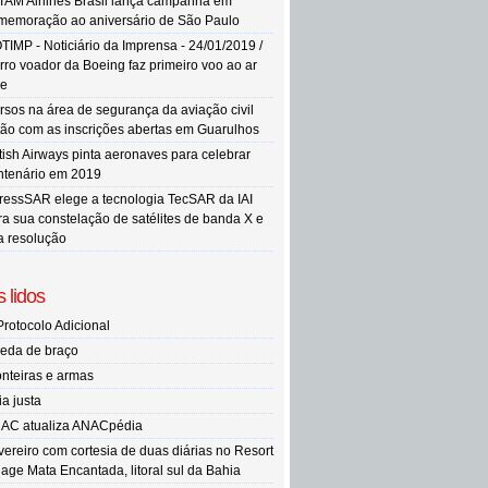
TAM Airlines Brasil lança campanha em
memoração ao aniversário de São Paulo
TIMP - Noticiário da Imprensa - 24/01/2019 /
rro voador da Boeing faz primeiro voo ao ar
re
rsos na área de segurança da aviação civil
tão com as inscrições abertas em Guarulhos
itish Airways pinta aeronaves para celebrar
ntenário em 2019
ressSAR elege a tecnologia TecSAR da IAI
ra sua constelação de satélites de banda X e
ta resolução
 lidos
Protocolo Adicional
eda de braço
onteiras e armas
ia justa
AC atualiza ANACpédia
vereiro com cortesia de duas diárias no Resort
llage Mata Encantada, litoral sul da Bahia