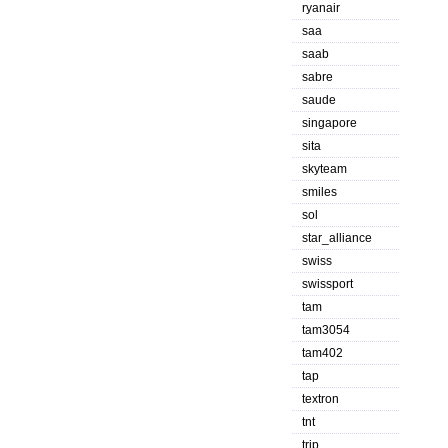
ryanair
saa
saab
sabre
saude
singapore
sita
skyteam
smiles
sol
star_alliance
swiss
swissport
tam
tam3054
tam402
tap
textron
tnt
trip