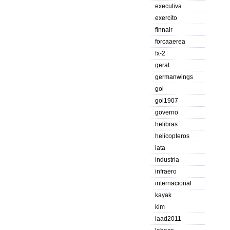
executiva
exercito
finnair
forcaaerea
fx-2
geral
germanwings
gol
gol1907
governo
helibras
helicopteros
iata
industria
infraero
internacional
kayak
klm
laad2011