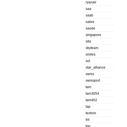
ryanair
saa
saab
sabre
saude
singapore
sita
skyteam
smiles
sol
star_alliance
swiss
swissport
tam
tam3054
tam402
tap
textron
tnt
trip