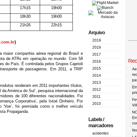
17h15
19h00
18h30
19h00
21h26
22h15
Arquivo
2019
.com.br
)
2018
 maior companhia aérea regional do Brasil e
2017
rota de ATRs em operação no mundo. Com 58
Rec
2016
 do País. É controlada pelos Grupos Caprioli
2015
ransporte de passageiros. Em 2011, a TRIP
Ae
re
2014
pa
2013
rodutos renderam em 2011 importantes títulos,
Em
2012
l da América do Sul’, pesquisa internacional da
pr
dores de 100 diferentes nacionalidades. Foi
2011
Fe
rnança Corporativa’, pela Istoé Dinheiro. Por
2010
Vi
o ‘Voe’, foi premiada como o melhor veículo
ista Propaganda.
NO
Em
Labels /
co
marcadores
No
acidentes