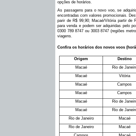
opções de horários.
As passagens para o novo voo, se adquiri
encontradas com valores promocionais. Dest
parir de R$ 99,90; Macaé/Vitória partir de
para venda e podem ser adquiridas pelo po
0300 789 8747 ou 3003 8747 (regiões metrop
viagens.
Confira os horários dos novos voos (horár
Origem
Destino
Macaé
Rio de Janeir
Macaé
Vitória
Macaé
Campos
Macaé
Campos
Macaé
Rio de Janeir
Macaé
Rio de Janeir
Rio de Janeiro
Macaé
Rio de Janeiro
Macaé
Campos
Macaé