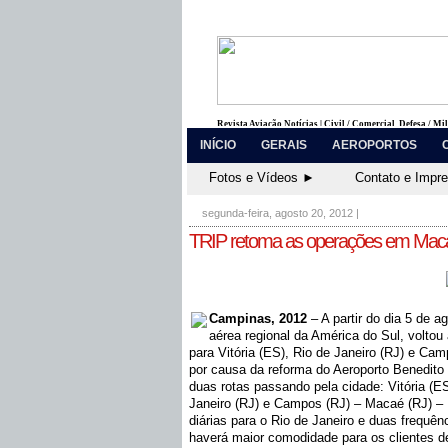
Revista Aviação Notícias | Civil / Comercial, Defesa / Mi
INÍCIO
GERAIS
AEROPORTOS
Fotos e Vídeos ►
Contato e Impr
segunda-feira, agosto 20, 2012
|
TRIP retoma as operações em Mac
Campinas, 2012
– A partir do dia 5 de 
aérea regional da América do Sul, volto
para Vitória (ES), Rio de Janeiro (RJ) e C
por causa da reforma do Aeroporto Benedito
duas rotas passando pela cidade: Vitória (
Janeiro (RJ) e Campos (RJ) – Macaé (RJ) – R
diárias para o Rio de Janeiro e duas frequ
haverá maior comodidade para os clientes de