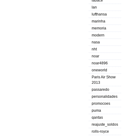
labace
lan
lufthansa
marinha
memoria
modern
nasa
nht
noar
noar4896
oneworld
Paris Air Show
2013
passaredo
personalidades
promocoes
puma
qantas
reajuste_soldos
rolls-royce