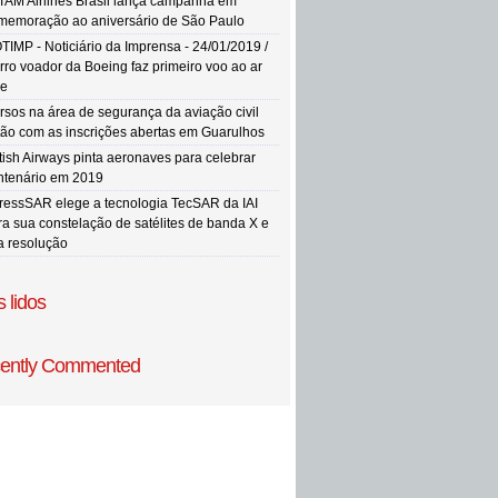
TAM Airlines Brasil lança campanha em
memoração ao aniversário de São Paulo
TIMP - Noticiário da Imprensa - 24/01/2019 /
rro voador da Boeing faz primeiro voo ao ar
re
rsos na área de segurança da aviação civil
tão com as inscrições abertas em Guarulhos
itish Airways pinta aeronaves para celebrar
ntenário em 2019
ressSAR elege a tecnologia TecSAR da IAI
ra sua constelação de satélites de banda X e
ta resolução
 lidos
ently Commented