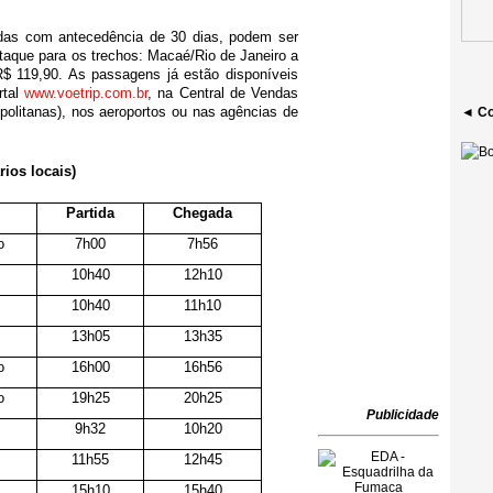
das com antecedência de 30 dias, podem ser
aque para os trechos: Macaé/Rio de Janeiro a
 R$ 119,90. As passagens já estão disponíveis
rtal
www.voetrip.com.br
, na Central de Vendas
olitanas), nos aeroportos ou nas agências de
◄ Co
ios locais)
Partida
Chegada
o
7h00
7h56
10h40
12h10
10h40
11h10
13h05
13h35
o
16h00
16h56
o
19h25
20h25
Publicidade
9h32
10h20
11h55
12h45
15h10
15h40