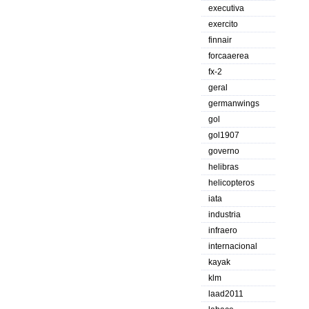
executiva
exercito
finnair
forcaaerea
fx-2
geral
germanwings
gol
gol1907
governo
helibras
helicopteros
iata
industria
infraero
internacional
kayak
klm
laad2011