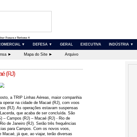
litar, Espaço e Turismo ®
COMERCIAL ▼
DEFESA ▼
GERAL
EXECUTIVA
INDÚSTRIA ▼
ensa ►
Mapa do Site ►
Arquivo
aé (RJ)
agosto, a TRIP Linhas Aéreas, maior companhia
u a operar na cidade de Macaé (RJ), com voos
ampos (RJ). As operações estavam suspensas
 Lacerda, que acaba de ser concluída. São
ES) – Campos (RJ) – Macaé (RJ) - Rio de
io de Janeiro (RJ). Serão três frequências
ências para Campos. Com os novos voos,
 Macaé, já que, ao viajar, terão diversas