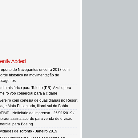
ently Added
roporto de Navegantes encerra 2018 com
corde histórico na movimentação de
ssageiros
 dia histórico para Toledo (PR), Azul opera
imeiro voo comercial para a cidade
vereiro com cortesia de duas diárias no Resort
llage Mata Encantada, litoral sul da Bahia
TIMP - Noticiário da Imprensa - 25/01/2019 /
braer assina acordo para venda de divisão
mercial para Boeing
vidades de Toronto - Janeiro 2019