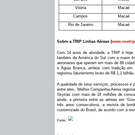
Vitória
Macaé
Campos
Macaé
Rio de Janeiro
Macaé
Sobre a TRIP Linhas Aéreas (
www.voetrip
Com 14 anos de atividade, a TRIP é hoje a
também da América do Sul com a maior f
aeronaves que operam em mais de 80 cidades
e Águia Branca, ambos com tradição em t
registrou faturamento bruto de R$ 1,1 bilhão.
A qualidade de seus serviços, processos e p
entre eles, ‘Melhor Companhia Aérea regiona
Skytrax com mais de 18 milhões de consumi
ainda, a primeira entre as aéreas em ‘Gove
três anos consecutivos, a revista de bord
customizado do Brasil, de acordo com a rev
Fonte: