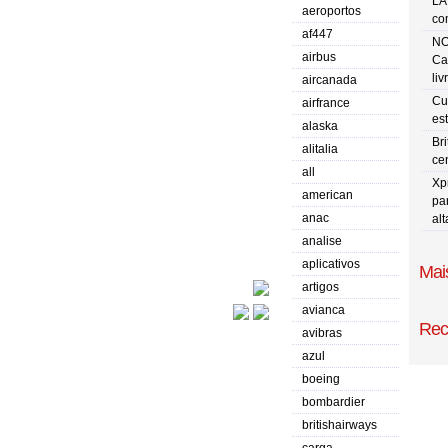
LA
aeroportos
co
af447
NO
airbus
Ca
liv
aircanada
Cu
airfrance
es
alaska
Br
alitalia
ce
all
Xp
american
pa
anac
al
analise
aplicativos
Mais
artigos
avianca
Rec
avibras
azul
boeing
bombardier
britishairways