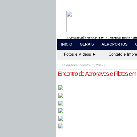
Revista Aviação Notícias | Civil / Comercial, Defesa / Mi
INÍCIO
GERAIS
AEROPORTOS
Fotos e Vídeos ►
Contato e Impr
sexta-feira, agosto 03, 2012
|
Encontro de Aeronaves e Pilotos em 
...............