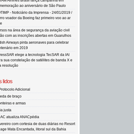
TAM Airlines Brasil lança campanha em
memoração ao aniversário de São Paulo
TIMP - Noticiário da Imprensa - 24/01/2019 /
rro voador da Boeing faz primeiro voo ao ar
re
rsos na área de segurança da aviação civil
tão com as inscrições abertas em Guarulhos
itish Airways pinta aeronaves para celebrar
ntenário em 2019
ressSAR elege a tecnologia TecSAR da IAI
ra sua constelação de satélites de banda X e
ta resolução
 lidos
Protocolo Adicional
eda de braço
onteiras e armas
ia justa
AC atualiza ANACpédia
vereiro com cortesia de duas diárias no Resort
llage Mata Encantada, litoral sul da Bahia