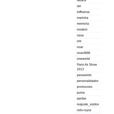
labace
lan
lufthansa
marinha
memoria
modern
nasa
nht
noar
noar4896
oneworld
Paris Air Show
2013
passaredo
personalidades
promocoes
puma
qantas
reajuste_soldos
rolls-royce