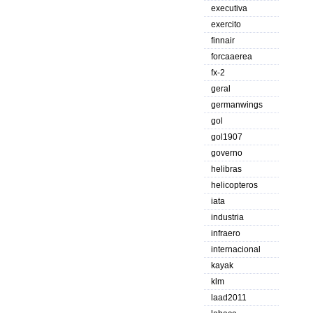
executiva
exercito
finnair
forcaaerea
fx-2
geral
germanwings
gol
gol1907
governo
helibras
helicopteros
iata
industria
infraero
internacional
kayak
klm
laad2011