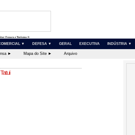
litar, Espaço e Turismo ®
COMERCIAL ▼
DEFESA ▼
GERAL
EXECUTIVA
INDÚSTRIA ▼
ensa ►
Mapa do Site ►
Arquivo
Tatui