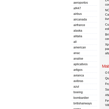
LA
aeroportos
co
af447
NO
airbus
Ca
liv
aircanada
Cu
airfrance
es
alaska
Br
alitalia
ce
all
Xp
american
pa
anac
al
analise
aplicativos
Mais
artigos
O 
avianca
Qu
avibras
Fr
azul
Sa
boeing
AN
bombardier
Fe
britishairways
Vi