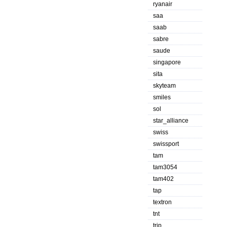
ryanair
saa
saab
sabre
saude
singapore
sita
skyteam
smiles
sol
star_alliance
swiss
swissport
tam
tam3054
tam402
tap
textron
tnt
trip