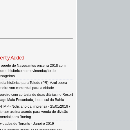
ently Added
roporto de Navegantes encerra 2018 com
corde histórico na movimentação de
ssageiros
 dia histórico para Toledo (PR), Azul opera
imeiro voo comercial para a cidade
vereiro com cortesia de duas diárias no Resort
llage Mata Encantada, litoral sul da Bahia
TIMP - Noticiário da Imprensa - 25/01/2019 /
braer assina acordo para venda de divisão
mercial para Boeing
vidades de Toronto - Janeiro 2019