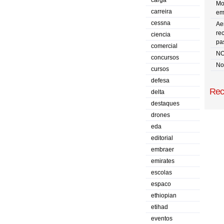
carga
Mo
carreira
em
cessna
Ae
re
ciencia
pa
comercial
NO
concursos
No 
cursos
defesa
Rec
delta
destaques
drones
eda
editorial
embraer
emirates
escolas
espaco
ethiopian
etihad
eventos