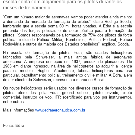
escola conta com alojamento para os pilotos durante os
meses de treinamento.
“Com um número maior de aeronaves vamos poder atender ainda melhor
a demanda do mercado de formação de pilotos”, disse Rodrigo Scoda,
lembrando que a escola soma 60 mil horas voadas. A Edra é a escola
preferida das forças policiais e do setor público para a formação de
pilotos. “Somos responsáveis pela formação de 75% dos pilotos da força
pública, incluindo Polícia Militar, Bombeiros, Polícia Federal, Polícia
Rodoviária e outros da maioria dos Estados brasileiros”, explicou Scoda.
Na escola de formação de pilotos Edra, são usados helicópteros
fabricados pela Schweizer, a mais antiga fábrica de aeronaves
americana. A empresa começou em 1937, produzindo planadores. De
1983 em diante ingressou na área de helicópteros ao adquirir a licença
para os modelos Hughes. Atualmente, fabrica helicópteros para uso
particular, patrulhamento policial, treinamento civil e militar. A Edra, além
de ser cliente da Schweizer, representa a marca no Brasil.
Os novos helicópteros serão usados nos diversos cursos de formação de
pilotos oferecidos pela Edra: ground school, piloto privado, piloto
comercial, instrutor de voo, IFR (certificado para voo por instrumento),
entre outros.
Mais informações
www.edraaeronautica.com.br
Fonte:
Edra