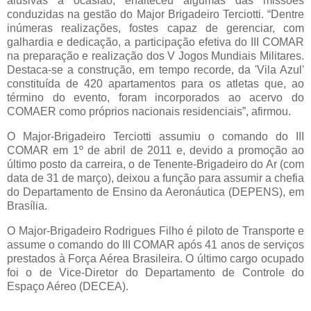
alusivas à ocasião, enalteceu algumas das missões
conduzidas na gestão do Major Brigadeiro Terciotti. “Dentre
inúmeras realizações, fostes capaz de gerenciar, com
galhardia e dedicação, a participação efetiva do III COMAR
na preparação e realização dos V Jogos Mundiais Militares.
Destaca-se a construção, em tempo recorde, da 'Vila Azul'
constituída de 420 apartamentos para os atletas que, ao
término do evento, foram incorporados ao acervo do
COMAER como próprios nacionais residenciais”, afirmou.
O Major-Brigadeiro Terciotti assumiu o comando do III
COMAR em 1º de abril de 2011 e, devido a promoção ao
último posto da carreira, o de Tenente-Brigadeiro do Ar (com
data de 31 de março), deixou a função para assumir a chefia
do Departamento de Ensino da Aeronáutica (DEPENS), em
Brasília.
O Major-Brigadeiro Rodrigues Filho é piloto de Transporte e
assume o comando do III COMAR após 41 anos de serviços
prestados à Força Aérea Brasileira. O último cargo ocupado
foi o de Vice-Diretor do Departamento de Controle do
Espaço Aéreo (DECEA).