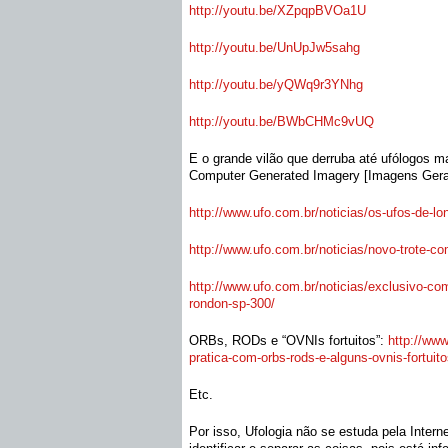
http://youtu.be/XZpqpBVOa1U
http://youtu.be/UnUpJw5sahg
http://youtu.be/yQWq9r3YNhg
http://youtu.be/BWbCHMc9vUQ
E o grande vilão que derruba até ufólogos m
Computer Generated Imagery [Imagens Gera
http://www.ufo.com.br/
noticias/os-ufos-de-lo
http://www.ufo.com.br/
noticias/novo-trote-co
http://www.ufo.com.br/
noticias/exclusivo-com
rondon-sp-300/
ORBs, RODs e “OVNIs fortuitos”:
http://www
pratica-com-orbs-rods-e-
alguns-ovnis-fortuit
Etc.
Por isso, Ufologia não se estuda pela Intern