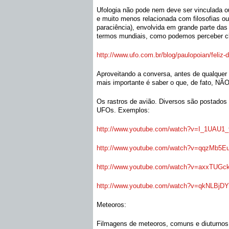
Ufologia não pode nem deve ser vinculada ou
e muito menos relacionada com filosofias ou 
paraciência), envolvida em grande parte da
termos mundiais, como podemos perceber cl
http://www.ufo.com.br/blog/
paulopoian/feliz-
Aproveitando a conversa, antes de qualquer
mais importante é saber o que, de fato, NÃ
Os rastros de avião. Diversos são postado
UFOs. Exemplos:
http://www.youtube.com/watch?
v=I_1UAU1_
http://www.youtube.com/watch?
v=qqzMb5EuX
http://www.youtube.com/watch?
v=axxTUGck
http://www.youtube.com/watch?
v=qkNLBjDY4
Meteoros:
Filmagens de meteoros, comuns e diuturnos