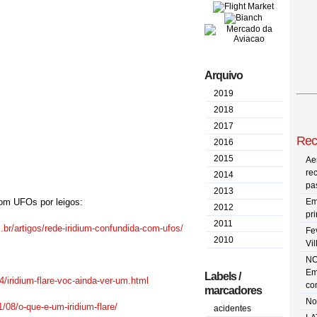
Arquivo
2019
2018
2017
Rec
2016
2015
Ae
re
2014
pa
2013
om UFOs por leigos:
Em
2012
pr
2011
br/artigos/
rede-iridium-confundida-com-
ufos/
Fe
2010
Vi
NO
Em
Labels /
/iridium-
flare-voc-ainda-ver-um.html
co
marcadores
No
/08/o-
que-e-um-iridium-flare/
acidentes