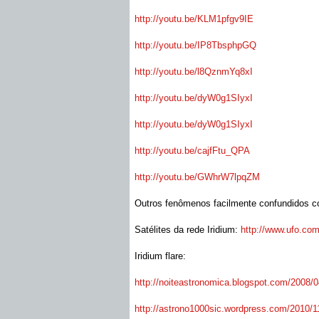
http://youtu.be/KLM1pfgv9IE
http://youtu.be/IP8TbsphpGQ
http://youtu.be/l8QznmYq8xI
http://youtu.be/dyW0g1SIyxI
http://youtu.be/dyW0g1SIyxI
http://youtu.be/cajfFtu_QPA
http://youtu.be/GWhrW7lpqZM
Outros fenômenos facilmente confundidos c
Satélites da rede Iridium:
http://www.ufo.com.
Iridium flare:
http://noiteastronomica.
blogspot.com/2008/04
http://astrono1000sic.
wordpress.com/2010/11