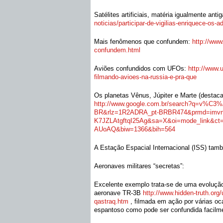
Satélites artificiais, matéria igualmente anti
noticias/participar-de-
vigilias-enriquece-os-a
Mais fenômenos que confundem:
http://www
confundem.html
Aviões confundidos com UFOs:
http://www.
filmando-
avioes-na-russia-e-pra-que
Os planetas Vênus, Júpiter e Marte (destac
http://www.google.com.br/
search?q=v%C3
BR&rlz=1R2ADRA_
pt-BRBR474&prmd=imv
K7JZLAtgftqI25Ag&sa=X&oi=mode_
link&c
AUoAQ&biw=1366&bih=564
A Estação Espacial Internacional (ISS) ta
Aeronaves militares “secretas”:
Excelente exemplo trata-se de uma evolução
aeronave TR-3B
http://www.hidden-truth.org/
qastraq.htm
, filmada em ação por várias o
espantoso como pode ser confundida facil