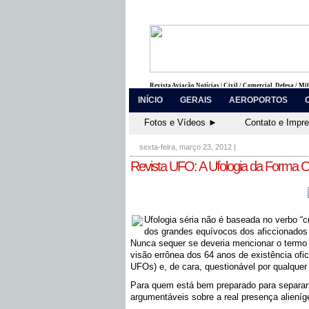
Revista Aviação Notícias | Civil / Comercial, Defesa / Mi
INÍCIO
GERAIS
AEROPORTOS
Fotos e Vídeos ►
Contato e Impr
sexta-feira, março 23, 2012
|
Revista UFO: A Ufologia da Forma C
Ufologia séria não é baseada no verbo “c
dos grandes equívocos dos aficcionados 
Nunca sequer se deveria mencionar o termo 
visão errônea dos 64 anos de existência ofic
UFOs) e, de cara, questionável por qualque
Para quem está bem preparado para separar 
argumentáveis sobre a real presença alieníge