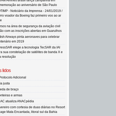
TAM Airlines Brasil lança campanha em
memoração ao aniversário de São Paulo
TIMP - Noticiário da Imprensa - 24/01/2019 /
rro voador da Boeing faz primeiro voo ao ar
re
rsos na área de segurança da aviação civil
tão com as inscrições abertas em Guarulhos
itish Airways pinta aeronaves para celebrar
ntenário em 2019
ressSAR elege a tecnologia TecSAR da IAI
ra sua constelação de satélites de banda X e
ta resolução
 lidos
Protocolo Adicional
ia justa
eda de braço
onteiras e armas
AC atualiza ANACpédia
vereiro com cortesia de duas diárias no Resort
llage Mata Encantada, litoral sul da Bahia