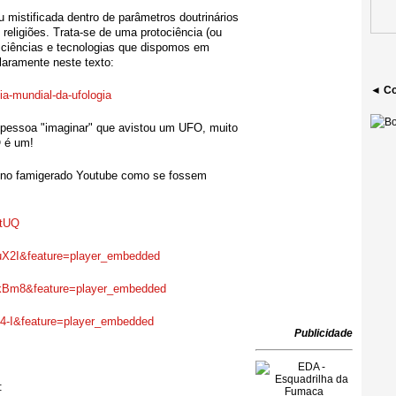
 mistificada dentro de parâmetros doutrinários
religiões. Trata-se de uma protociência (ou
s ciências e tecnologias que dispomos em
aramente neste texto:
◄ Co
dia-mundial-
da-ufologia
 pessoa "imaginar" que avistou um UFO, muito
O é um!
s no famigerado Youtube como se fossem
tUQ
2I&feature=player_
embedded
Bm8&feature=player_
embedded
-I&feature=player_
embedded
Publicidade
: