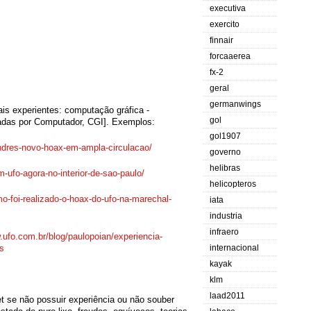
executiva
exercito
finnair
forcaaerea
fx-2
geral
germanwings
ais experientes: computação gráfica -
gol
das por Computador, CGI]. Exemplos:
gol1907
ndres-
novo-hoax-em-ampla-circulacao/
governo
helibras
m-ufo-
agora-no-interior-de-sao-
paulo/
helicopteros
o-foi-
realizado-o-hoax-do-ufo-na-
marechal-
iata
industria
infraero
.ufo.com.br/blog/
paulopoian/experiencia-
os
internacional
kayak
klm
laad2011
et se não possuir experiência ou não souber