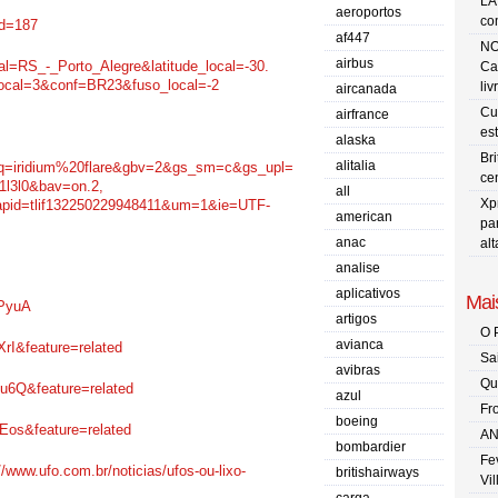
LA
aeroportos
co
id=187
af447
NO
airbus
cal=RS_-_Porto_
Alegre&latitude_local=-30.
Ca
_local=3&conf=BR23&
fuso_local=-2
liv
aircanada
Cu
airfrance
es
alaska
Br
alitalia
q=iridium%
20flare&gbv=2&gs_sm=c&gs_upl=
ce
.1l3l0&bav=on.2,
all
Xp
apid=
tlif132250229948411&um=1&ie=
UTF-
american
pa
anac
al
analise
aplicativos
Mais
PyuA
artigos
O 
avianca
rI&feature=related
Sa
avibras
Qu
6Q&feature=related
azul
Fr
boeing
os&feature=related
AN
bombardier
Fe
://www.ufo.com.br/
noticias/ufos-ou-lixo-
britishairways
Vi