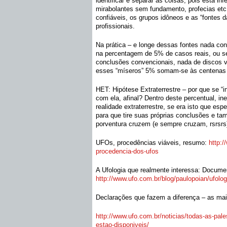
identificar e separar as coisas, pois está inf
mirabolantes sem fundamento, profecias etc
confiáveis, os grupos idôneos e as “fontes
profissionais.
Na prática – e longe dessas fontes nada conf
na percentagem de 5% de casos reais, ou s
conclusões convencionais, nada de discos
esses “míseros” 5% somam-se às centenas de
HET: Hipótese Extraterrestre – por que se “i
com ela, afinal? Dentro deste percentual, in
realidade extraterrestre, se era isto que esp
para que tire suas próprias conclusões e ta
porventura cruzem (e sempre cruzam, rsrsrs
UFOs, procedências viáveis, resumo:
http:/
procedencia-dos-ufos
A Ufologia que realmente interessa: Documenta
http://www.ufo.com.br/blog/
paulopoian/ufolog
Declarações que fazem a diferença – as mai
http://www.ufo.com.br/
noticias/todas-as-pale
estao-disponiveis/