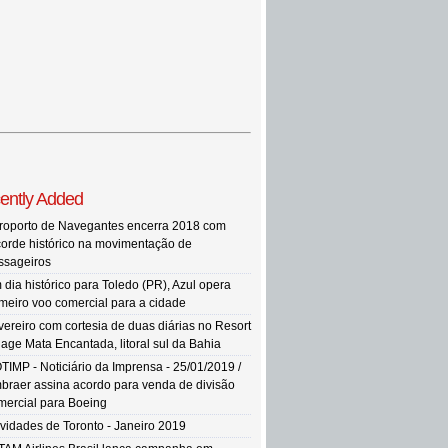
ently Added
roporto de Navegantes encerra 2018 com
corde histórico na movimentação de
ssageiros
 dia histórico para Toledo (PR), Azul opera
imeiro voo comercial para a cidade
vereiro com cortesia de duas diárias no Resort
llage Mata Encantada, litoral sul da Bahia
TIMP - Noticiário da Imprensa - 25/01/2019 /
braer assina acordo para venda de divisão
mercial para Boeing
vidades de Toronto - Janeiro 2019