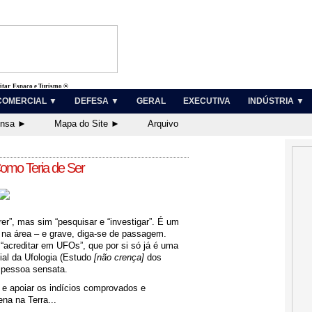
litar, Espaço e Turismo ®
COMERCIAL ▼
DEFESA ▼
GERAL
EXECUTIVA
INDÚSTRIA ▼
ensa ►
Mapa do Site ►
Arquivo
omo Teria de Ser
rer”, mas sim “pesquisar e “investigar”. É um
na área – e grave, diga-se de passagem.
“acreditar em UFOs”, que por si só já é uma
ial da Ufologia (Estudo
[não crença]
dos
r pessoa sensata.
e apoiar os indícios comprovados e
na na Terra...