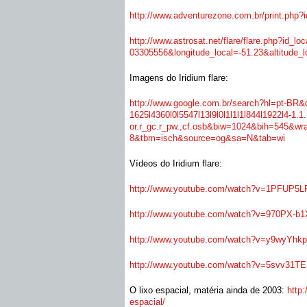
http://www.adventurezone.com.
br/print.php?
http://www.astrosat.net/flare/
flare.php?id_lo
03305556&longitude_local=-51.
23&altitude
Imagens do Iridium flare:
http://www.google.com.br/
search?hl=pt-BR&
1625l4360l0l5547l13l9l0l1l1l1l
844l1922l4-1.1
or.r_gc.r_pw.,cf.osb&biw=1024&
bih=545&wr
8&tbm=isch&source=og&sa=N&
tab=wi
Vídeos do Iridium flare:
http://www.youtube.com/watch?
v=1PFUP5L
http://www.youtube.com/watch?
v=970PX-b1X
http://www.youtube.com/watch?
v=y9wyYhkpu
http://www.youtube.com/watch?
v=5svv31TEE
O lixo espacial, matéria ainda de 2003:
http
espacial/