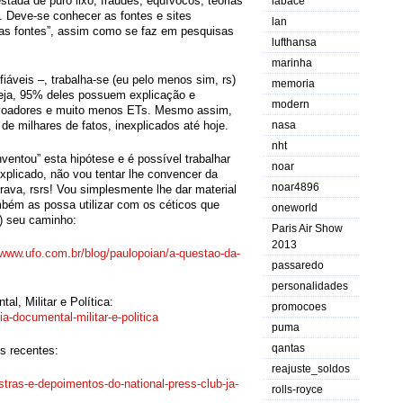
estada de puro lixo, fraudes, equívocos, teorias
labace
. Deve-se conhecer as fontes e sites
lan
 das fontes”, assim como se faz em pesquisas
lufthansa
marinha
iáveis –, trabalha-se (eu pelo menos sim, rs)
memoria
eja, 95% deles possuem explicação e
modern
 voadores e muito menos ETs. Mesmo assim,
 milhares de fatos, inexplicados até hoje.
nasa
nht
nventou” esta hipótese e é possível trabalhar
noar
explicado, não vou tentar lhe convencer da
noar4896
erava, rsrs! Vou simplesmente lhe dar material
mbém as possa utilizar com os céticos que
oneworld
) seu caminho:
Paris Air Show
2013
/www.ufo.com.br/blog/
paulopoian/a-questao-da-
passaredo
personalidades
l, Militar e Política:
promocoes
ia-
documental-militar-e-politica
puma
qantas
s recentes:
reajuste_soldos
stras-e-
depoimentos-do-national-press-
club-ja-
rolls-royce