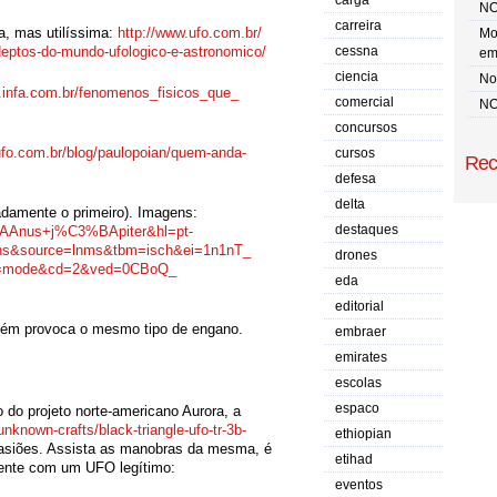
carga
NO
carreira
ga, mas utilíssima:
http://www.ufo.com.br/
Mo
deptos-
do-mundo-ufologico-e-
astronomico/
cessna
em
ciencia
No 
.infa.com.br/
fenomenos_fisicos_que_
comercial
NO
concursos
ufo.com.br/blog/
paulopoian/quem-anda-
cursos
Rec
defesa
delta
adamente o primeiro). Imagens:
destaques
%AAnus+j%C3%
BApiter&hl=pt-
ns&source=
lnms&tbm=isch&ei=1n1nT_
drones
t=mode&cd=2&ved=0CBoQ_
eda
editorial
mbém provoca o mesmo tipo de engano.
embraer
emirates
escolas
espaco
 do projeto norte-americano Aurora, a
unknown-crafts/black-triangle-
ufo-tr-3b-
ethiopian
casiões. Assista as manobras da mesma, é
etihad
mente com um UFO legítimo:
eventos