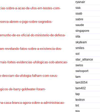
ryanair
saa
cias-
sobre-a-acao-de-ufos-em-
testes-com-
saab
sabre
eserva-
abrem-o-jogo-sobre-segredos-
saude
singapore
stemunho-
de-ex-oficial-do-ministerio-
de-defesa-
sita
skyteam
smiles
iam-
revelando-fatos-sobre-a-
existencia-dos-
sol
star_alliance
mais-
fortes-evidencias-ufologicas-
sob-atencao-
swiss
swissport
e-
desviam-da-ufologia-falham-
com-seus-
tam
tam3054
tam402
ogicos-
de-barry-goldwater-foram-
tap
textron
-na-casa-
branca-agora-sobre-a-
administracao-
tnt
trip