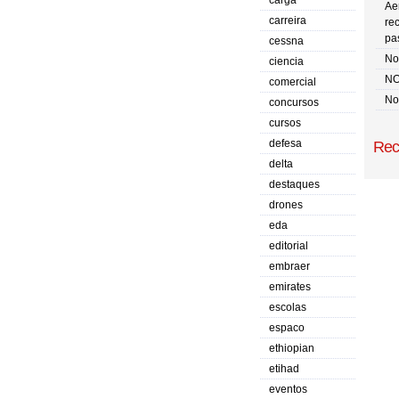
carga
Ae
carreira
re
pa
cessna
No 
ciencia
NO
comercial
No
concursos
cursos
defesa
Rec
delta
destaques
drones
eda
editorial
embraer
emirates
escolas
espaco
ethiopian
etihad
eventos