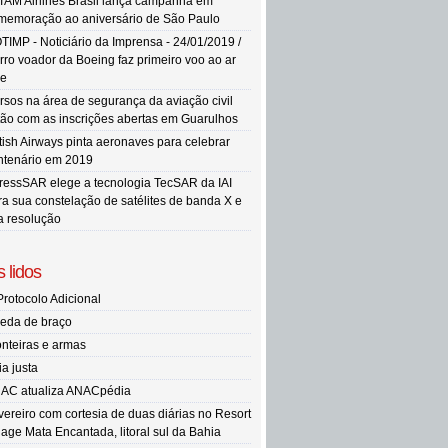
TAM Airlines Brasil lança campanha em
memoração ao aniversário de São Paulo
TIMP - Noticiário da Imprensa - 24/01/2019 /
rro voador da Boeing faz primeiro voo ao ar
re
rsos na área de segurança da aviação civil
tão com as inscrições abertas em Guarulhos
itish Airways pinta aeronaves para celebrar
ntenário em 2019
ressSAR elege a tecnologia TecSAR da IAI
ra sua constelação de satélites de banda X e
ta resolução
 lidos
Protocolo Adicional
eda de braço
onteiras e armas
ia justa
AC atualiza ANACpédia
vereiro com cortesia de duas diárias no Resort
llage Mata Encantada, litoral sul da Bahia