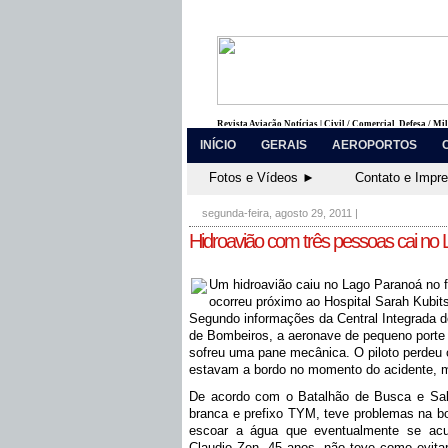
Revista Aviação Notícias | Civil / Comercial, Defesa / Mi
INÍCIO
GERAIS
AEROPORTOS
Fotos e Vídeos ►
Contato e Impr
segunda-feira, agosto 29, 2011
|
Hidroavião com três pessoas cai no
Um hidroavião caiu no Lago Paranoá no f
ocorreu próximo ao Hospital Sarah Kubit
Segundo informações da Central Integrada 
de Bombeiros, a aeronave de pequeno porte 
sofreu uma pane mecânica. O piloto perdeu 
estavam a bordo no momento do acidente, m
De acordo com o Batalhão de Busca e Salv
branca e prefixo TYM, teve problemas na 
escoar a água que eventualmente se acum
Claudio Zen, 45 anos, não teve como evitar