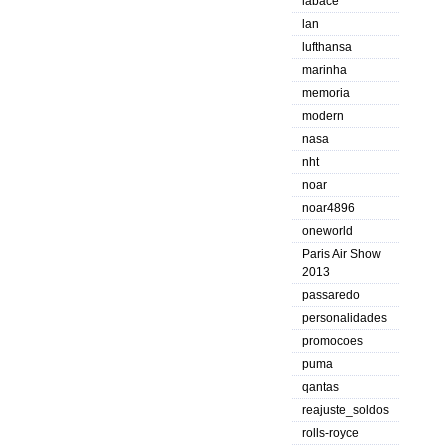
labace
lan
lufthansa
marinha
memoria
modern
nasa
nht
noar
noar4896
oneworld
Paris Air Show
2013
passaredo
personalidades
promocoes
puma
qantas
reajuste_soldos
rolls-royce