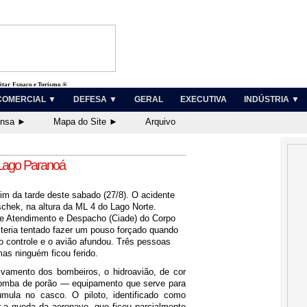
litar, Espaço e Turismo ®
COMERCIAL ▼
DEFESA ▼
GERAL
EXECUTIVA
INDÚSTRIA ▼
ensa ►
Mapa do Site ►
Arquivo
 Lago Paranoá
im da tarde deste sabado (27/8). O acidente
schek, na altura da ML 4 do Lago Norte.
de Atendimento e Despacho (Ciade) do Corpo
teria tentado fazer um pouso forçado quando
o controle e o avião afundou. Três pessoas
as ninguém ficou ferido.
amento dos bombeiros, o hidroavião, de cor
bomba de porão — equipamento que serve para
ula no casco. O piloto, identificado como
 a queda da aeronave, que ficou parcialmente