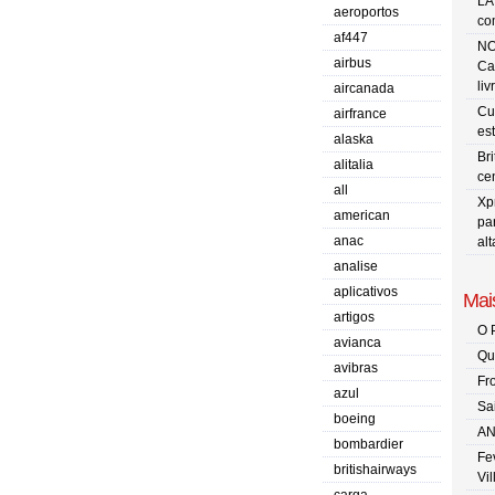
LA
aeroportos
co
af447
NO
airbus
Ca
liv
aircanada
Cu
airfrance
es
alaska
Br
alitalia
ce
all
Xp
american
pa
anac
al
analise
aplicativos
Mais
artigos
O 
avianca
Qu
avibras
Fr
azul
Sa
boeing
AN
bombardier
Fe
britishairways
Vi