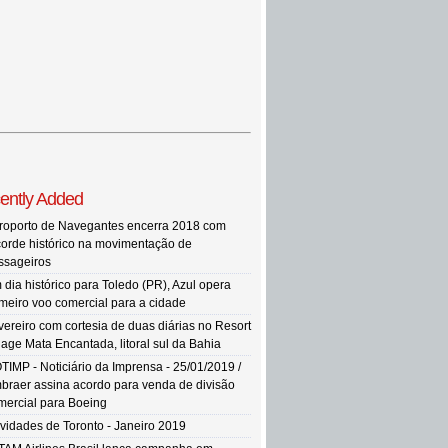
ently Added
roporto de Navegantes encerra 2018 com
corde histórico na movimentação de
ssageiros
 dia histórico para Toledo (PR), Azul opera
imeiro voo comercial para a cidade
vereiro com cortesia de duas diárias no Resort
llage Mata Encantada, litoral sul da Bahia
TIMP - Noticiário da Imprensa - 25/01/2019 /
braer assina acordo para venda de divisão
mercial para Boeing
vidades de Toronto - Janeiro 2019