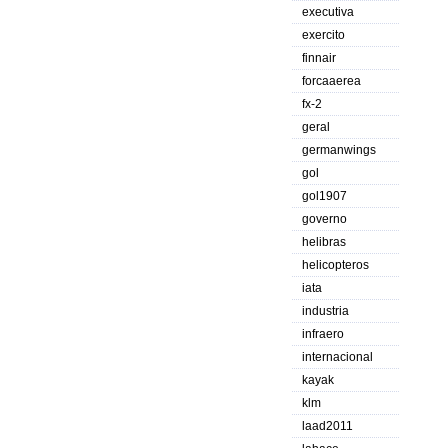
executiva
exercito
finnair
forcaaerea
fx-2
geral
germanwings
gol
gol1907
governo
helibras
helicopteros
iata
industria
infraero
internacional
kayak
klm
laad2011