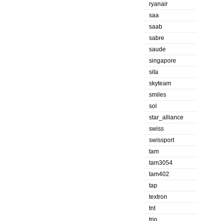
ryanair
saa
saab
sabre
saude
singapore
sita
skyteam
smiles
sol
star_alliance
swiss
swissport
tam
tam3054
tam402
tap
textron
tnt
trip