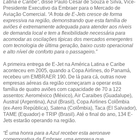
Latina e Caribe”,
disse Paulo César de Souza e Silva, Vice-
Presidente Executivo da Embraer para o Mercado de
Aviação Comercial.
“A frota de E-Jets cresce de forma
expressiva na região, demonstrando que esta família de
aviões é extremamente adequada para atender aos níveis
de demanda local e tem a flexibilidade necessária para
acomodar as oscilações típicas dos mercados emergentes
com tecnologia de última geração, baixo custo operacional
e alto nível de conforto para o passageiro.”
A primeira entrega de E-Jet na América Latina e Caribe
aconteceu em 2005, quando a Copa Airlines, do Panamá,
recebeu um EMBRAER 190. De lá para cá, outras nove
empresas aéreas da região começaram a operar esta
família de quatro aviões com capacidade de 70 a 122
assentos: Aeroméxico (México), Air Caraibes (Guadalupe),
Austral (Argentina), Azul (Brasil), Copa Airlines Colômbia
(ex-Aero República), Satena (Colômbia), Taca (El Salvador),
TAME (Equador) e TRIP (Brasil). Até o final do ano, 134 E-
Jets estarão operando na região.
“É uma honra para a Azul receber esta aeronave
comemorativa da Embraer, uma empresa que