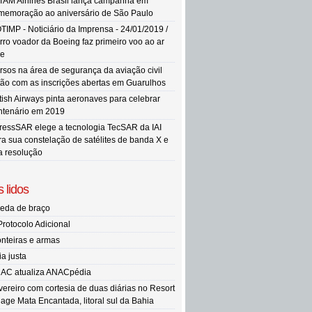
TAM Airlines Brasil lança campanha em
memoração ao aniversário de São Paulo
TIMP - Noticiário da Imprensa - 24/01/2019 /
rro voador da Boeing faz primeiro voo ao ar
re
rsos na área de segurança da aviação civil
tão com as inscrições abertas em Guarulhos
itish Airways pinta aeronaves para celebrar
ntenário em 2019
ressSAR elege a tecnologia TecSAR da IAI
ra sua constelação de satélites de banda X e
ta resolução
 lidos
eda de braço
Protocolo Adicional
onteiras e armas
ia justa
AC atualiza ANACpédia
vereiro com cortesia de duas diárias no Resort
llage Mata Encantada, litoral sul da Bahia