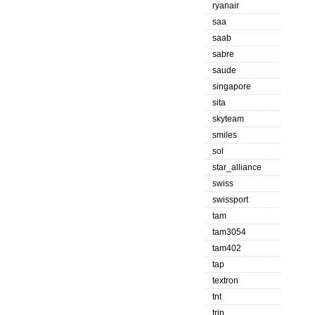
ryanair
saa
saab
sabre
saude
singapore
sita
skyteam
smiles
sol
star_alliance
swiss
swissport
tam
tam3054
tam402
tap
textron
tnt
trip