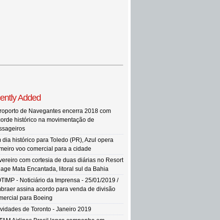
ently Added
roporto de Navegantes encerra 2018 com
corde histórico na movimentação de
ssageiros
 dia histórico para Toledo (PR), Azul opera
imeiro voo comercial para a cidade
vereiro com cortesia de duas diárias no Resort
llage Mata Encantada, litoral sul da Bahia
TIMP - Noticiário da Imprensa - 25/01/2019 /
braer assina acordo para venda de divisão
mercial para Boeing
vidades de Toronto - Janeiro 2019