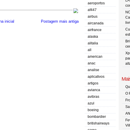
LA
aeroportos
co
af447
NO
airbus
Ca
a inicial
Postagem mais antiga
liv
aircanada
Cu
airfrance
es
alaska
Br
alitalia
ce
all
Xp
american
pa
anac
al
analise
aplicativos
Mais
artigos
Qu
avianca
O 
avibras
Fr
azul
Sa
boeing
AN
bombardier
Fe
britishairways
Vi