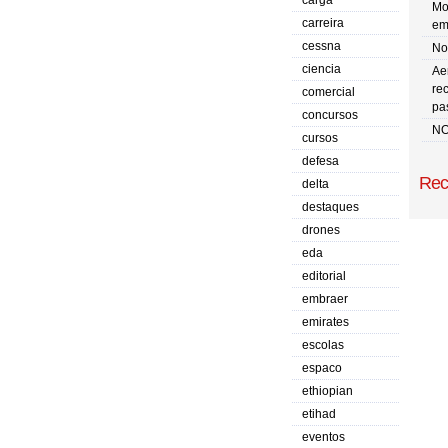
carga
Mo
carreira
em
cessna
No 
ciencia
Ae
re
comercial
pa
concursos
NO
cursos
defesa
Rec
delta
destaques
drones
eda
editorial
embraer
emirates
escolas
espaco
ethiopian
etihad
eventos