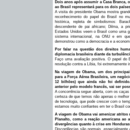
Dois anos após assumir a Casa Branca, 
ao Brasil representará para os dois paíse
A visita do presidente Obama mostra grand
reconhecimento do papel do Brasil no m
histórica, repleta de simbolismos: Bara
descendente de pai africano; Dilma, a pri
Estados Unidos veem o Brasil como uma g
sistema internacional, na ONU e em que
demonstrou como a democracia e a economi
Por falar na questão dos direitos hum
diplomacia brasileira diante da turbulên
Faço uma avaliação positiva. O papel do B
resolução contra a Líbia, foi extremamente i
Na viagem de Obama, um dos principai
para a Força Aérea Brasileira, um negóci
12 bilhões) que ainda não foi definido
anterior pelo modelo francês, vai ser poss
A concorrência segue aberta, com os caças
certeza de que temos não apenas o melhor 
de tecnologia, que pode crescer com o temp
estamos muito confiantes em ter o Brasil co
A viagem de Obama vai amenizar atritos r
Planalto, como a reação americana ao a
divergências quanto à crise em Hondura
Discordâncias são normais, especialmente