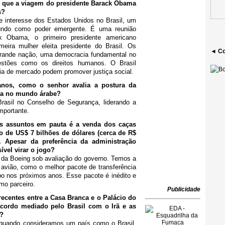
o que a viagem do presidente Barack Obama
s?
e interesse dos Estados Unidos no Brasil, um
undo como poder emergente. É uma reunião
ck Obama, o primeiro presidente americano
meira mulher eleita presidente do Brasil. Os
◄ Co
rande nação, uma democracia fundamental no
stões como os direitos humanos. O Brasil
a de mercado podem promover justiça social.
anos, como o senhor avalia a postura da
cia no mundo árabe?
rasil no Conselho de Segurança, liderando a
mportante.
s assuntos em pauta é a venda dos caças
o de US$ 7 bilhões de dólares (cerca de R$
. Apesar da preferência da administração
ível virar o jogo?
 da Boeing sob avaliação do governo. Temos a
avião, como o melhor pacote de transferência
o nos próximos anos. Esse pacote é inédito e
mo parceiro.
Publicidade
ecentes entre a Casa Branca e o Palácio do
cordo mediado pelo Brasil com o Irã e as
s?
 quando consideramos um país como o Brasil,