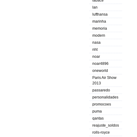
labace
lan
lufthansa
marinha
memoria
modern
nasa
nht
noar
noar4896
oneworld
Paris Air Show
2013
passaredo
personalidades
promocoes
puma
qantas
reajuste_soldos
rolls-royce