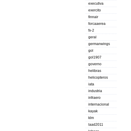
executiva
exercito
finnair
forcaaerea
fx-2
geral
germanwings
gol
gol1907
governo
helibras
helicopteros
iata
industria
infraero
internacional
kayak
klm
laad2011