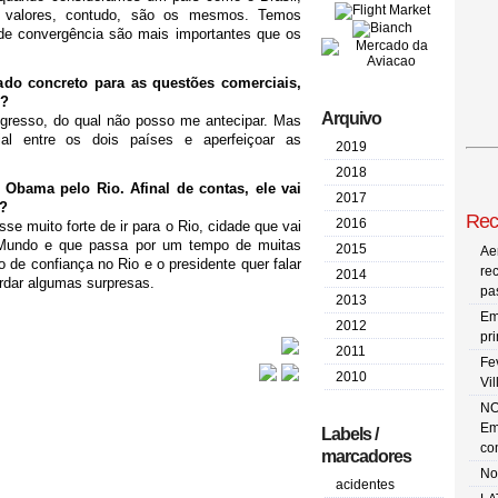
s valores, contudo, são os mesmos. Temos
de convergência são mais importantes que os
ado concreto para as questões comerciais,
o?
Arquivo
gresso, do qual não posso me antecipar. Mas
al entre os dois países e aperfeiçoar as
2019
2018
Obama pelo Rio. Afinal de contas, ele vai
2017
o?
Rec
2016
e muito forte de ir para o Rio, cidade que vai
 Mundo e que passa por um tempo de muitas
2015
Ae
e confiança no Rio e o presidente quer falar
re
2014
rdar algumas surpresas.
pa
2013
Em
2012
pr
2011
Fe
2010
Vi
NO
Em
Labels /
co
marcadores
No
acidentes