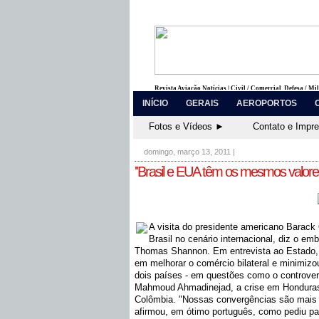
Revista Aviação Notícias | Civil / Comercial, Defesa / Mi
INÍCIO
GERAIS
AEROPORTOS
Fotos e Vídeos ►
Contato e Impr
domingo, março 13, 2011
|
''Brasil e EUA têm os mesmos valores
A visita do presidente americano Barack
Brasil no cenário internacional, diz o e
Thomas Shannon. Em entrevista ao Estado,
em melhorar o comércio bilateral e minimizou
dois países - em questões como o controver
Mahmoud Ahmadinejad, a crise em Honduras
Colômbia. "Nossas convergências são mais 
afirmou, em ótimo português, como pediu par