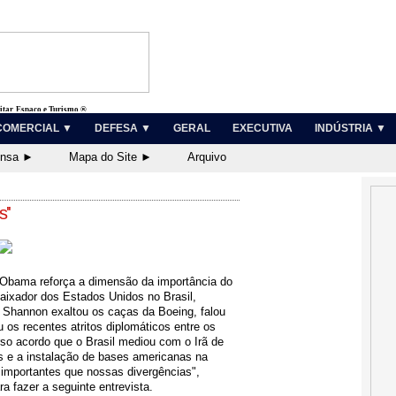
litar, Espaço e Turismo ®
COMERCIAL ▼
DEFESA ▼
GERAL
EXECUTIVA
INDÚSTRIA ▼
ensa ►
Mapa do Site ►
Arquivo
''
 Obama reforça a dimensão da importância do
mbaixador dos Estados Unidos no Brasil,
 Shannon exaltou os caças da Boeing
, falou
 os recentes atritos diplomáticos entre os
so acordo que o Brasil mediou com o Irã de
 e a instalação de bases americanas na
importantes que nossas divergências",
a fazer a seguinte entrevista.