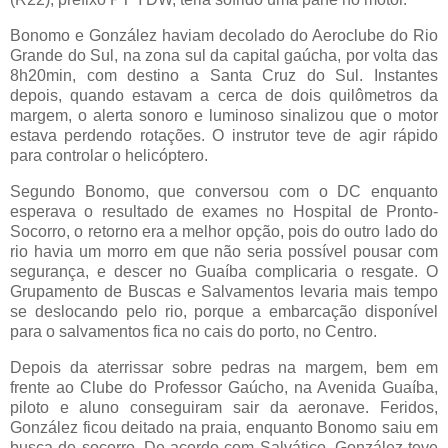
Bonomo e González haviam decolado do Aeroclube do Rio
Grande do Sul, na zona sul da capital gaúcha, por volta das
8h20min, com destino a Santa Cruz do Sul. Instantes
depois, quando estavam a cerca de dois quilômetros da
margem, o alerta sonoro e luminoso sinalizou que o motor
estava perdendo rotações. O instrutor teve de agir rápido
para controlar o helicóptero.
Segundo Bonomo, que conversou com o DC enquanto
esperava o resultado de exames no Hospital de Pronto-
Socorro, o retorno era a melhor opção, pois do outro lado do
rio havia um morro em que não seria possível pousar com
segurança, e descer no Guaíba complicaria o resgate. O
Grupamento de Buscas e Salvamentos levaria mais tempo
se deslocando pelo rio, porque a embarcação disponível
para o salvamentos fica no cais do porto, no Centro.
Depois da aterrissar sobre pedras na margem, bem em
frente ao Clube do Professor Gaúcho, na Avenida Guaíba,
piloto e aluno conseguiram sair da aeronave. Feridos,
González ficou deitado na praia, enquanto Bonomo saiu em
busca de socorro. De acordo com Salvático, González teve