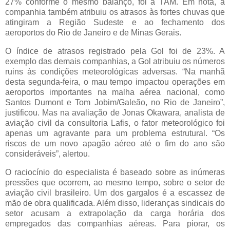
27% conforme o mesmo balanço, foi a TAM. Em nota, a
companhia também atribuiu os atrasos às fortes chuvas que
atingiram a Região Sudeste e ao fechamento dos
aeroportos do Rio de Janeiro e de Minas Gerais.
O índice de atrasos registrado pela Gol foi de 23%. A
exemplo das demais companhias, a Gol atribuiu os números
ruins às condições meteorológicas adversas. “Na manhã
desta segunda-feira, o mau tempo impactou operações em
aeroportos importantes na malha aérea nacional, como
Santos Dumont e Tom Jobim/Galeão, no Rio de Janeiro”,
justificou.
Mas na avaliação de Jonas Okawara, analista de
aviação civil da consultoria Lafis, o fator meteorológico foi
apenas um agravante para um problema estrutural. “Os
riscos de um novo apagão aéreo até o fim do ano são
consideráveis”, alertou.
O raciocínio do especialista é baseado sobre as inúmeras
pressões que ocorrem, ao mesmo tempo, sobre o setor de
aviação civil brasileiro. Um dos gargalos é a escassez de
mão de obra qualificada. Além disso, lideranças sindicais do
setor acusam a extrapolação da carga horária dos
empregados das companhias aéreas. Para piorar, os