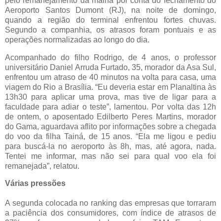
pelo remanejamento da malha por conta do fechamento do
Aeroporto Santos Dumont (RJ), na noite de domingo,
quando a região do terminal enfrentou fortes chuvas.
Segundo a companhia, os atrasos foram pontuais e as
operações normalizadas ao longo do dia.
Acompanhado do filho Rodrigo, de 4 anos, o professor
universitário Daniel Arruda Furtado, 35, morador da Asa Sul,
enfrentou um atraso de 40 minutos na volta para casa, uma
viagem do Rio a Brasília. “Eu deveria estar em Planaltina às
13h30 para aplicar uma prova, mas tive de ligar para a
faculdade para adiar o teste”, lamentou. Por volta das 12h
de ontem, o aposentado Edilberto Peres Martins, morador
do Gama, aguardava aflito por informações sobre a chegada
do voo da filha Tainá, de 15 anos. “Ela me ligou e pediu
para buscá-la no aeroporto às 8h, mas, até agora, nada.
Tentei me informar, mas não sei para qual voo ela foi
remanejada”, relatou.
Várias pressões
A segunda colocada no ranking das empresas que torraram
a paciência dos consumidores, com índice de atrasos de