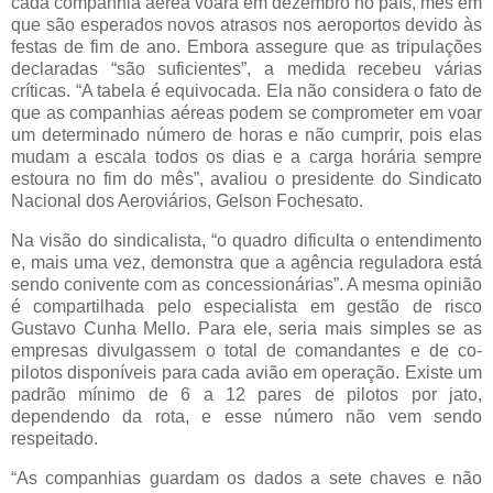
cada companhia aérea voará em dezembro no país, mês em
que são esperados novos atrasos nos aeroportos devido às
festas de fim de ano. Embora assegure que as tripulações
declaradas “são suficientes”, a medida recebeu várias
críticas. “A tabela é equivocada. Ela não considera o fato de
que as companhias aéreas podem se comprometer em voar
um determinado número de horas e não cumprir, pois elas
mudam a escala todos os dias e a carga horária sempre
estoura no fim do mês”, avaliou o presidente do Sindicato
Nacional dos Aeroviários, Gelson Fochesato.
Na visão do sindicalista, “o quadro dificulta o entendimento
e, mais uma vez, demonstra que a agência reguladora está
sendo conivente com as concessionárias”. A mesma opinião
é compartilhada pelo especialista em gestão de risco
Gustavo Cunha Mello. Para ele, seria mais simples se as
empresas divulgassem o total de comandantes e de co-
pilotos disponíveis para cada avião em operação. Existe um
padrão mínimo de 6 a 12 pares de pilotos por jato,
dependendo da rota, e esse número não vem sendo
respeitado.
“As companhias guardam os dados a sete chaves e não