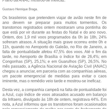
Plano da ANAC mostrou-se ineficaz.
Gustavo Henrique Braga.
Os brasileiros que pretendem viajar de avião neste fim de
ano devem se preparar para muitos tormentos. Os
transtornos registrados ontem mostraram uma pontinha do
que está por vir durante as festas do Natal e do ano novo.
Ontem, dos 1,9 mil voos programados da 0h às 18h, 24%
sofreram atrasos.
A situação mais grave ocorreu entre 0h e
11h, quando no Aeroporto do Galeão, no Rio de Janeiro, a
falta de pontualidade afetou 47,5% dos voos. Até o fim da
tarde, no Aeroporto de Brasília o índice foi de 26,4%; em
Congonhas (SP), 25,1%; e em Guarulhos (SP), 26,5%. No
mês passado, a Agência Nacional de Aviação Civil (ANAC)
chegou a anunciar, em parceria com as companhias aéreas,
um pacote emergencial de medidas para evitar o caos
iminente, mas o remédio veio tarde e mostrou-se ineficaz.
Desta vez, a companhia campeã na falta de pontualidade foi
a Azul, cujo índice de voos atrasados acusado em balanço
da Infraero, divulgado às 18h de ontem, registrava 44%. Em
nota, a Azul informou que os transtornos foram ocasionados