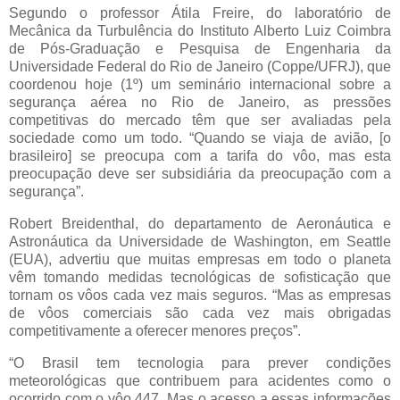
Segundo o professor Átila Freire, do laboratório de
Mecânica da Turbulência do Instituto Alberto Luiz Coimbra
de Pós-Graduação e Pesquisa de Engenharia da
Universidade Federal do Rio de Janeiro (Coppe/UFRJ), que
coordenou hoje (1º) um seminário internacional sobre a
segurança aérea no Rio de Janeiro, as pressões
competitivas do mercado têm que ser avaliadas pela
sociedade como um todo. “Quando se viaja de avião, [o
brasileiro] se preocupa com a tarifa do vôo, mas esta
preocupação deve ser subsidiária da preocupação com a
segurança”.
Robert Breidenthal, do departamento de Aeronáutica e
Astronáutica da Universidade de Washington, em Seattle
(EUA), advertiu que muitas empresas em todo o planeta
vêm tomando medidas tecnológicas de sofisticação que
tornam os vôos cada vez mais seguros. “Mas as empresas
de vôos comerciais são cada vez mais obrigadas
competitivamente a oferecer menores preços”.
“O Brasil tem tecnologia para prever condições
meteorológicas que contribuem para acidentes como o
ocorrido com o vôo 447. Mas o acesso a essas informações