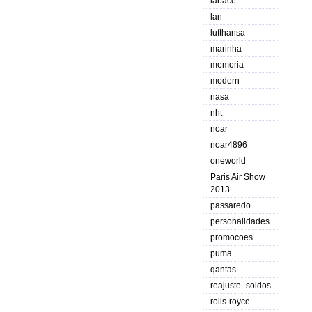
labace
lan
lufthansa
marinha
memoria
modern
nasa
nht
noar
noar4896
oneworld
Paris Air Show
2013
passaredo
personalidades
promocoes
puma
qantas
reajuste_soldos
rolls-royce