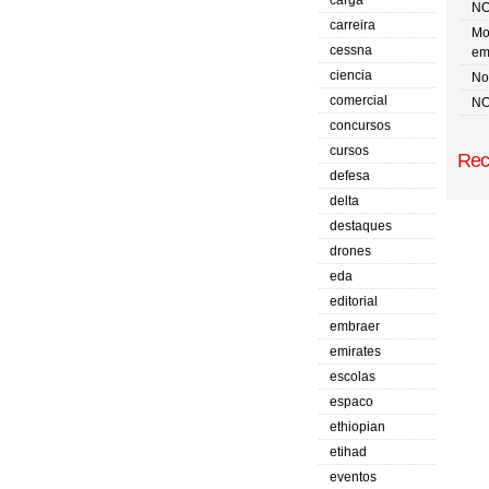
carga
NO
carreira
Mo
cessna
em
ciencia
No 
comercial
NO
concursos
cursos
Rec
defesa
delta
destaques
drones
eda
editorial
embraer
emirates
escolas
espaco
ethiopian
etihad
eventos