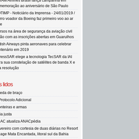
TAM Airlines Brasil lança campanha em
memoração ao aniversário de São Paulo
TIMP - Noticiário da Imprensa - 24/01/2019 /
rro voador da Boeing faz primeiro voo ao ar
re
rsos na área de segurança da aviação civil
tão com as inscrições abertas em Guarulhos
itish Airways pinta aeronaves para celebrar
ntenário em 2019
ressSAR elege a tecnologia TecSAR da IAI
ra sua constelação de satélites de banda X e
ta resolução
 lidos
eda de braço
Protocolo Adicional
onteiras e armas
ia justa
AC atualiza ANACpédia
vereiro com cortesia de duas diárias no Resort
llage Mata Encantada, litoral sul da Bahia