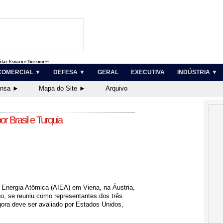
litar, Espaço e Turismo ®
COMERCIAL ▼
DEFESA ▼
GERAL
EXECUTIVA
INDÚSTRIA ▼
ensa ►
Mapa do Site ►
Arquivo
r Brasil e Turquia
e Energia Atômica (AIEA) em Viena, na Áustria,
no, se reuniu como representantes dos três
ora deve ser avaliado por Estados Unidos,