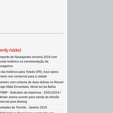
ently Added
roporto de Navegantes encerra 2018 com
corde histórico na movimentação de
ssageiros
 dia histórico para Toledo (PR), Azul opera
imeiro voo comercial para a cidade
vereiro com cortesia de duas diárias no Resort
llage Mata Encantada, litoral sul da Bahia
TIMP - Noticiário da Imprensa - 25/01/2019 /
braer assina acordo para venda de divisão
mercial para Boeing
vidades de Toronto - Janeiro 2019