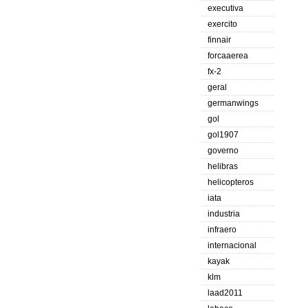
executiva
exercito
finnair
forcaaerea
fx-2
geral
germanwings
gol
gol1907
governo
helibras
helicopteros
iata
industria
infraero
internacional
kayak
klm
laad2011