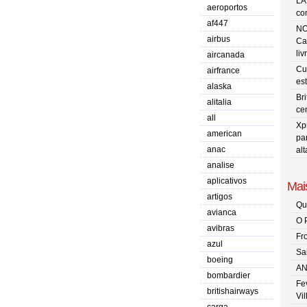
LA
aeroportos
co
af447
NO
airbus
Ca
liv
aircanada
Cu
airfrance
es
alaska
Br
alitalia
ce
all
Xp
american
pa
anac
al
analise
aplicativos
Mais
artigos
Qu
avianca
O 
avibras
Fr
azul
Sa
boeing
AN
bombardier
Fe
britishairways
Vi