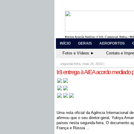
Revista Aviação Notícias | Civil / Comercial, Defesa / Mi
INÍCIO
GERAIS
AEROPORTOS
Fotos e Vídeos ►
Contato e Impr
segunda-feira, maio 24, 2010
|
Irã entrega à AIEA acordo mediado po
Uma nota oficial da Agência Internacional d
afirmou que o seu diretor-geral, Yukiya Ama
países nesta segunda-feira. O documento ag
França e Rússia ...