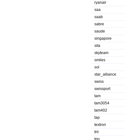
ryanair
saa
saab
sabre
saude
singapore
sita
skyteam
smiles
sol
star_alliance
swiss
swissport
tam
tam3054
tam402
tap
textron
tnt
trip