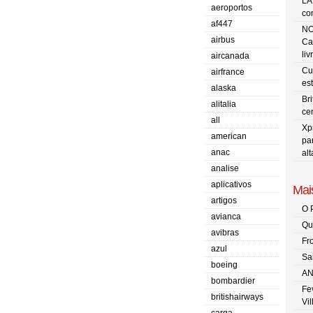
LA
aeroportos
co
af447
NO
airbus
Ca
liv
aircanada
Cu
airfrance
es
alaska
Br
alitalia
ce
all
Xp
american
pa
anac
al
analise
aplicativos
Mais
artigos
O 
avianca
Qu
avibras
Fr
azul
Sa
boeing
AN
bombardier
Fe
britishairways
Vi