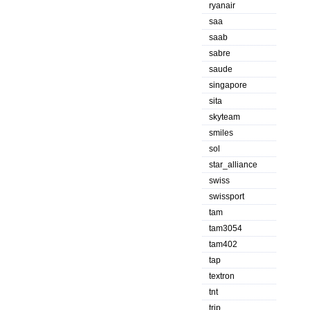
ryanair
saa
saab
sabre
saude
singapore
sita
skyteam
smiles
sol
star_alliance
swiss
swissport
tam
tam3054
tam402
tap
textron
tnt
trip