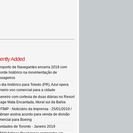
ently Added
roporto de Navegantes encerra 2018 com
corde histórico na movimentação de
ssageiros
 dia histórico para Toledo (PR), Azul opera
imeiro voo comercial para a cidade
vereiro com cortesia de duas diárias no Resort
llage Mata Encantada, litoral sul da Bahia
TIMP - Noticiário da Imprensa - 25/01/2019 /
braer assina acordo para venda de divisão
mercial para Boeing
vidades de Toronto - Janeiro 2019