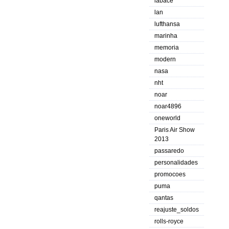
labace
lan
lufthansa
marinha
memoria
modern
nasa
nht
noar
noar4896
oneworld
Paris Air Show
2013
passaredo
personalidades
promocoes
puma
qantas
reajuste_soldos
rolls-royce