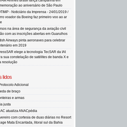
TAM Airlines Brasil lança campanha em
memoração ao aniversário de São Paulo
TIMP - Noticiário da Imprensa - 24/01/2019 /
rro voador da Boeing faz primeiro voo ao ar
re
rsos na área de segurança da aviação civil
tão com as inscrições abertas em Guarulhos
itish Airways pinta aeronaves para celebrar
ntenário em 2019
ressSAR elege a tecnologia TecSAR da IAI
ra sua constelação de satélites de banda X e
ta resolução
 lidos
Protocolo Adicional
eda de braço
onteiras e armas
ia justa
AC atualiza ANACpédia
vereiro com cortesia de duas diárias no Resort
llage Mata Encantada, litoral sul da Bahia