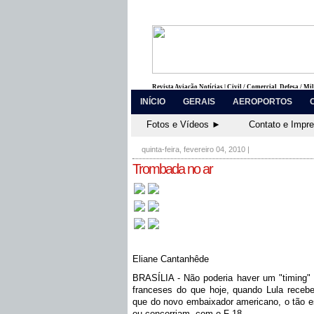
Revista Aviação Notícias | Civil / Comercial, Defesa / Mi
INÍCIO
GERAIS
AEROPORTOS
Fotos e Vídeos ►
Contato e Impr
quinta-feira, fevereiro 04, 2010
|
Trombada no ar
Eliane Cantanhêde
BRASÍLIA -
Não poderia haver um "timing" 
franceses do que hoje, quando Lula receb
que do novo embaixador americano, o tão
ou concorriam, com o F-18
.