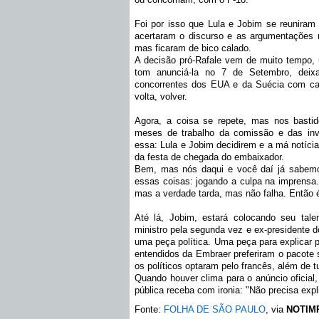
Foi por isso que Lula e Jobim se reuniram n
acertaram o discurso e as argumentações ne
mas ficaram de bico calado
.
A decisão pró-Rafale vem de muito tempo, 
tom anunciá-la no 7 de Setembro, deix
concorrentes dos EUA e da Suécia com car
volta, volver.
Agora, a coisa se repete, mas nos basti
meses de trabalho da comissão e das inv
essa: Lula e Jobim decidirem e a má notíci
da festa de chegada do embaixador.
Bem, mas nós daqui e você daí já sabemo
essas coisas: jogando a culpa na imprensa. 
mas a verdade tarda, mas não falha. Então 
Até lá, Jobim, estará colocando seu talen
ministro pela segunda vez e ex-presidente d
uma peça política. Uma peça para explicar p
entendidos da Embraer preferiram o pacote 
os políticos optaram pelo francês, além de t
Quando houver clima para o anúncio oficial,
pública receba com ironia: "Não precisa expli
Fonte:
FOLHA DE SÃO PAULO
, via
NOTIM