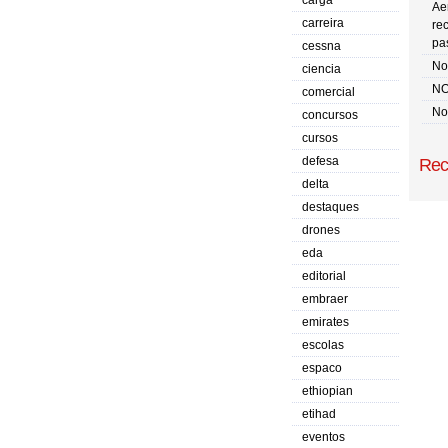
carga
Ae
carreira
re
pa
cessna
No 
ciencia
NO
comercial
No
concursos
cursos
defesa
Rec
delta
destaques
drones
eda
editorial
embraer
emirates
escolas
espaco
ethiopian
etihad
eventos