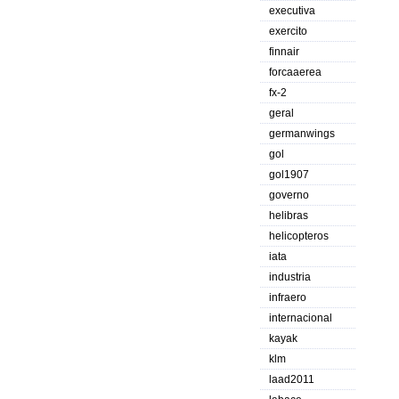
executiva
exercito
finnair
forcaaerea
fx-2
geral
germanwings
gol
gol1907
governo
helibras
helicopteros
iata
industria
infraero
internacional
kayak
klm
laad2011