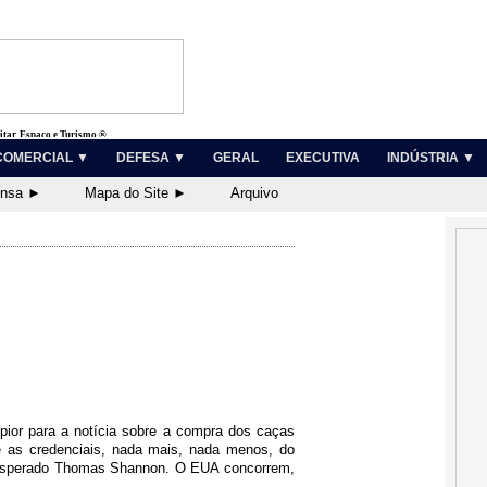
litar, Espaço e Turismo ®
COMERCIAL ▼
DEFESA ▼
GERAL
EXECUTIVA
INDÚSTRIA ▼
ensa ►
Mapa do Site ►
Arquivo
pior para a notícia sobre a compra dos caças
e as credenciais, nada mais, nada menos, do
 esperado Thomas Shannon. O EUA concorrem,