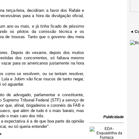
a terça-feira, decidiram a favor dos Rafale e
cessárias para a hora da divulgação oficial,
um ano ou mais, e já tinha ficado de péssimo
ando os pilotos da comissão técnica e os
◄ Co
a de trouxas. Tanto que o governo deu meia
dores.
Depois do vexame, depois dos muitos
estidas dos concorrentes, só faltava mesmo
a vazar para os americanos justamente na hora
s como se resolvem, ou se tentam resolver,
Lula e Jobim vão ficar roucos de tanto negar,
é só aguardar
.
to de advogado, parlamentar e constituinte,
o Supremo Tribunal Federal (STF) a serviço de
or que, afinal, brigadeiros e coronéis da FAB e
sueco, que além de tudo é o mais barato, mas
udo o mais caro dos três
.
Publicidade
 a expectativa é a de que boa parte da opinião
car, eu só queria entender".
P